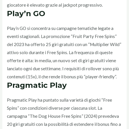
giocatore è elevato grazie al jackpot progressivo.
Play’n GO
Play’n GO si concentra su campagne tematiche legate a
eventi stagionali. La promozione “Fruit Party Free Spins”
del 2023 ha offerto 25 giri gratuiti con un “Multiplier Wild”
attivo solo durante i Free Spins. La frequenza di queste
offerte è alta: in media, un nuovo set di giri gratuiti viene
lanciato ogni due settimane. I requisiti di rollover sono più
contenuti (15x), il che rende il bonus più “player‑friendly”.
Pragmatic Play
Pragmatic Play ha puntato sulla varietà di giochi “Free
Spins” con condizioni diverse per ciascuna slot. La
campagna “The Dog House Free Spins” (2024) prevedeva
20 giri gratuiti con la possibilità di estendere il bonus fino a