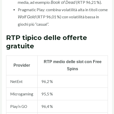
media, ad esempio
(RTP 96,21 %).
Book of Dead
Pragmatic Play: combina volatilità alta in titoli come
(RTP 96,01 %) con volatilità bassa in
Wolf Gold
giochi più “casual”.
RTP tipico delle offerte
gratuite
RTP medio delle slot con Free
Provider
Spins
NetEnt
96,2 %
Microgaming
95,5 %
Play’n GO
96,4 %