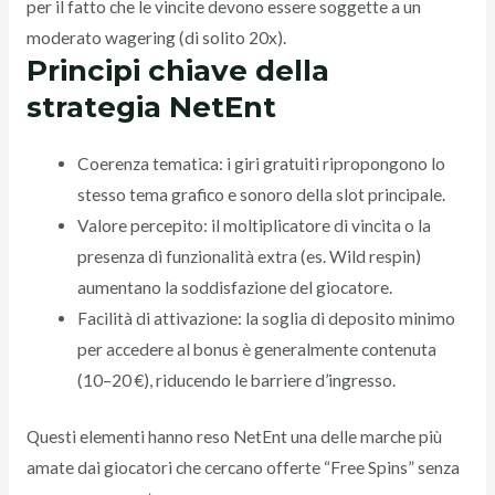
per il fatto che le vincite devono essere soggette a un
moderato wagering (di solito 20x).
Principi chiave della
strategia NetEnt
Coerenza tematica: i giri gratuiti ripropongono lo
stesso tema grafico e sonoro della slot principale.
Valore percepito: il moltiplicatore di vincita o la
presenza di funzionalità extra (es. Wild respin)
aumentano la soddisfazione del giocatore.
Facilità di attivazione: la soglia di deposito minimo
per accedere al bonus è generalmente contenuta
(10–20 €), riducendo le barriere d’ingresso.
Questi elementi hanno reso NetEnt una delle marche più
amate dai giocatori che cercano offerte “Free Spins” senza