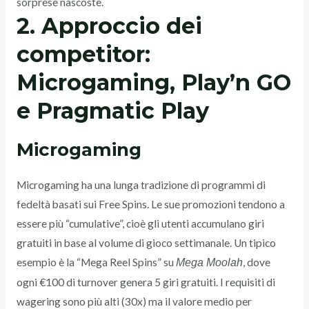
sorprese nascoste.
2. Approccio dei
competitor:
Microgaming, Play’n GO
e Pragmatic Play
Microgaming
Microgaming ha una lunga tradizione di programmi di
fedeltà basati sui Free Spins. Le sue promozioni tendono a
essere più “cumulative”, cioè gli utenti accumulano giri
gratuiti in base al volume di gioco settimanale. Un tipico
esempio è la “Mega Reel Spins” su
, dove
Mega Moolah
ogni €100 di turnover genera 5 giri gratuiti. I requisiti di
wagering sono più alti (30x) ma il valore medio per