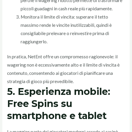
perché il wagering ridotto permette di trasformare
piccoli guadagni in cash reale più rapidamente.
Monitora il limite di vincita: superare il tetto
massimo rende le vincite inutilizzabili, quindi è
consigliabile prelevare o reinvestire prima di
raggiungerlo.
In pratica, NetEnt offre un compromesso ragionevole: il
wagering non è eccessivamente alto e il limite di vincita è
contenuto, consentendo ai giocatori di pianificare una
strategia di gioco più prevedibile.
5. Esperienza mobile:
Free Spins su
smartphone e tablet
La maggior parte dei giocatori moderni accede ai casinò