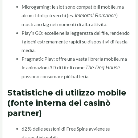
Microgaming: le slot sono compatibili mobile, ma
alcuni titoli più vecchi (es.
)
Immortal Romance
mostrano lag nei momenti di alta attività.
Play’n GO: eccelle nella leggerezza dei file, rendendo
i giochi estremamente rapidi su dispositivi di fascia
media.
Pragmatic Play: offre una vasta libreria mobile, ma
le animazioni 3D di titoli come
The Dog House
possono consumare più batteria.
Statistiche di utilizzo mobile
(fonte interna dei casinò
partner)
62 % delle sessioni di Free Spins avviene su
dispositivi mobili.