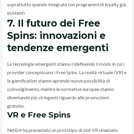
soprattutto quando integrate con programmi di loyalty già
esistenti.
7. Il futuro dei Free
Spins: innovazioni e
tendenze emergenti
Le tecnologie emergenti stanno ridefinendo il modo in cui i
provider concepiscono i Free Spins. La realtà virtuale (VR) e
la gamification stanno aprendo nuove possibilità di
coinvolgimento, mentre le normative europee stanno
diventando più stringenti riguardo alle promozioni
gratuite.
VR e Free Spins
NetEnt ha presentato un prototipo di slot VR chiamato