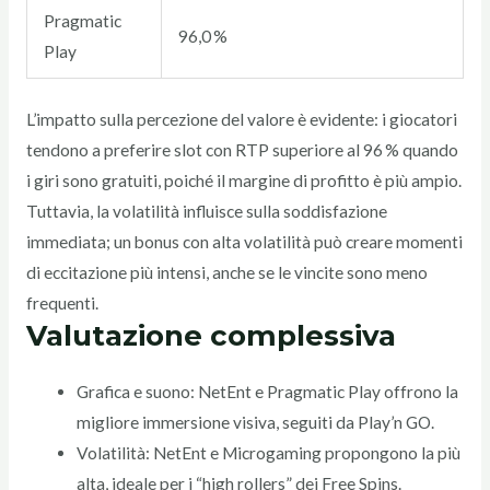
Pragmatic
96,0 %
Play
L’impatto sulla percezione del valore è evidente: i giocatori
tendono a preferire slot con RTP superiore al 96 % quando
i giri sono gratuiti, poiché il margine di profitto è più ampio.
Tuttavia, la volatilità influisce sulla soddisfazione
immediata; un bonus con alta volatilità può creare momenti
di eccitazione più intensi, anche se le vincite sono meno
frequenti.
Valutazione complessiva
Grafica e suono: NetEnt e Pragmatic Play offrono la
migliore immersione visiva, seguiti da Play’n GO.
Volatilità: NetEnt e Microgaming propongono la più
alta, ideale per i “high rollers” dei Free Spins.