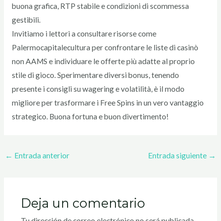
buona grafica, RTP stabile e condizioni di scommessa
gestibili.
Invitiamo i lettori a consultare risorse come
Palermocapitalecultura per confrontare le liste di casinò
non AAMS e individuare le offerte più adatte al proprio
stile di gioco. Sperimentare diversi bonus, tenendo
presente i consigli su wagering e volatilità, è il modo
migliore per trasformare i Free Spins in un vero vantaggio
strategico. Buona fortuna e buon divertimento!
←
Entrada anterior
Entrada siguiente
→
Deja un comentario
Tu dirección de correo electrónico no será publicada.