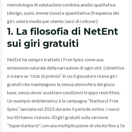
metodologia di valutazione combina analisi qualitativa
(design, suoni, immersione) e quantitativa (frequenza dei
giri, valore medio per utente, tassi di rollover).
1. La filosofia di NetEnt
sui giri gratuiti
NetEnt ha sempre trattato i Free Spins come una
estensione naturale della narrazione di ogni slot. L’obiettivo
è creare un “ciclo di premio” in cui il giocatore riceve giri
gratuiti che mantengono la stessa atmosfera del gioco
base, senza dover accettare condizioni troppo restrittive.
Un esempio emblematico è la campagna “Starburst Free
Spins”, lanciata nel 2023 durante il periodo estivo. I nuovi
iscritti hanno ricevuto 30 giri gratuiti sulla versione
“Superstarburst”, con una moltiplicazione di vincite fino a 5x