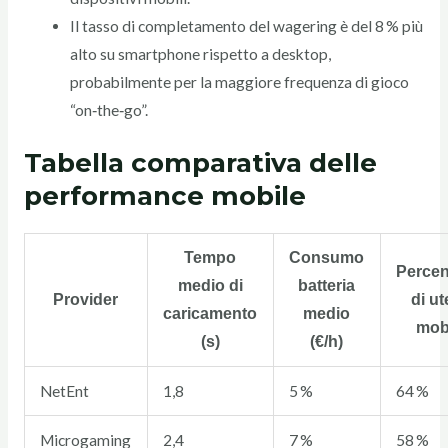
Il tasso di completamento del wagering è del 8 % più
alto su smartphone rispetto a desktop,
probabilmente per la maggiore frequenza di gioco
“on‑the‑go”.
Tabella comparativa delle
performance mobile
Tempo
Consumo
Percen
medio di
batteria
Provider
di ut
caricamento
medio
mob
(s)
(€/h)
NetEnt
1,8
5 %
64 %
Microgaming
2,4
7 %
58 %