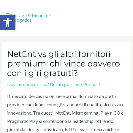
Ir
MAI
al
Abrir barra de herramientas
ME
contenido
NetEnt vs gli altri fornitori
premium: chi vince davvero
con i giri gratuiti?
Deja un comentario
/
Uncategorized
/ Por
host
Il mercato dei casinò online è ormai dominato da pochi
provider che definiscono gli standard di qualità, sicurezza e
innovazione. Tra questi, NetEnt, Microgaming, Play’n GO e
Pragmatic Play si contendono la leadership, offrendo
giochi dal design sofisticato, RTP elevati e meccaniche di