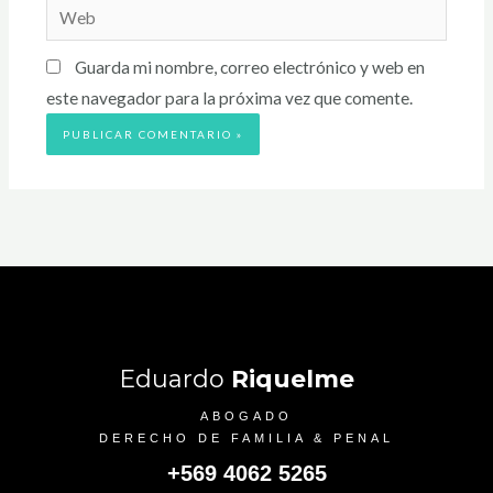
Web
Guarda mi nombre, correo electrónico y web en
este navegador para la próxima vez que comente.
Eduardo
Riquelme
ABOGADO
DERECHO DE FAMILIA & PENAL
+569 4062 5265