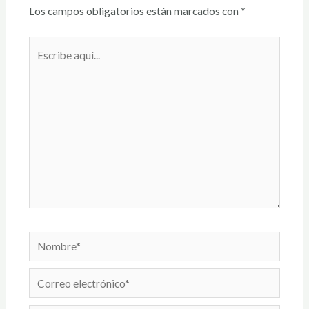
Los campos obligatorios están marcados con
*
Escribe
aquí...
Nombre*
Correo
electrónico*