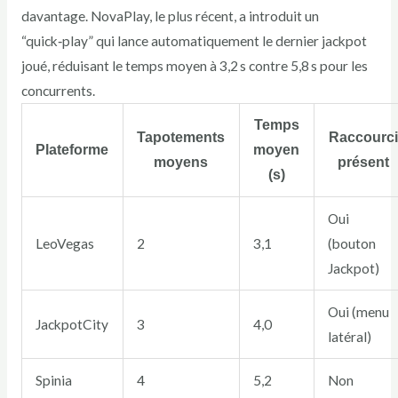
davantage. NovaPlay, le plus récent, a introduit un
“quick‑play” qui lance automatiquement le dernier jackpot
joué, réduisant le temps moyen à 3,2 s contre 5,8 s pour les
concurrents.
Temps
Tapotements
Raccourc
Plateforme
moyen
moyens
présent
(s)
Oui
LeoVegas
2
3,1
(bouton
Jackpot)
Oui (menu
JackpotCity
3
4,0
latéral)
Spinia
4
5,2
Non