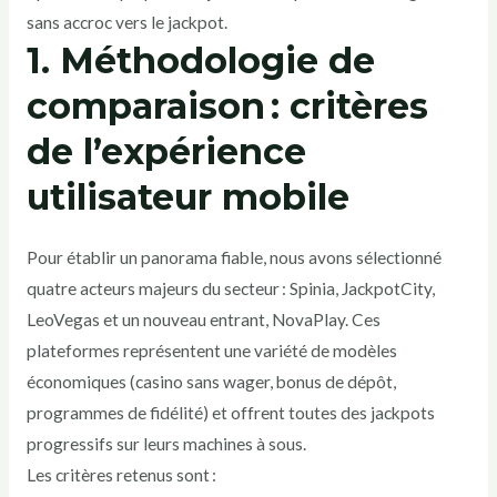
sans accroc vers le jackpot.
1. Méthodologie de
comparaison : critères
de l’expérience
utilisateur mobile
Pour établir un panorama fiable, nous avons sélectionné
quatre acteurs majeurs du secteur : Spinia, JackpotCity,
LeoVegas et un nouveau entrant, NovaPlay. Ces
plateformes représentent une variété de modèles
économiques (casino sans wager, bonus de dépôt,
programmes de fidélité) et offrent toutes des jackpots
progressifs sur leurs machines à sous.
Les critères retenus sont :