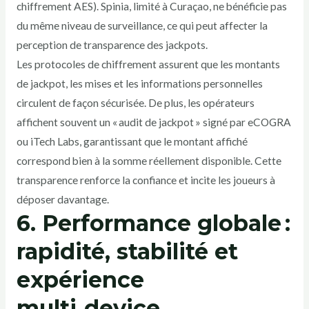
chiffrement AES). Spinia, limité à Curaçao, ne bénéficie pas
du même niveau de surveillance, ce qui peut affecter la
perception de transparence des jackpots.
Les protocoles de chiffrement assurent que les montants
de jackpot, les mises et les informations personnelles
circulent de façon sécurisée. De plus, les opérateurs
affichent souvent un « audit de jackpot » signé par eCOGRA
ou iTech Labs, garantissant que le montant affiché
correspond bien à la somme réellement disponible. Cette
transparence renforce la confiance et incite les joueurs à
déposer davantage.
6. Performance globale :
rapidité, stabilité et
expérience
multi‑device