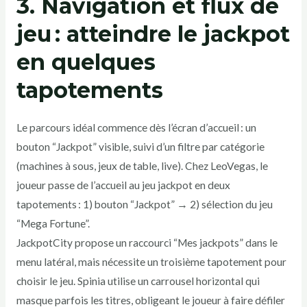
3. Navigation et flux de
jeu : atteindre le jackpot
en quelques
tapotements
Le parcours idéal commence dès l’écran d’accueil : un
bouton “Jackpot” visible, suivi d’un filtre par catégorie
(machines à sous, jeux de table, live). Chez LeoVegas, le
joueur passe de l’accueil au jeu jackpot en deux
tapotements : 1) bouton “Jackpot” → 2) sélection du jeu
“Mega Fortune”.
JackpotCity propose un raccourci “Mes jackpots” dans le
menu latéral, mais nécessite un troisième tapotement pour
choisir le jeu. Spinia utilise un carrousel horizontal qui
masque parfois les titres, obligeant le joueur à faire défiler