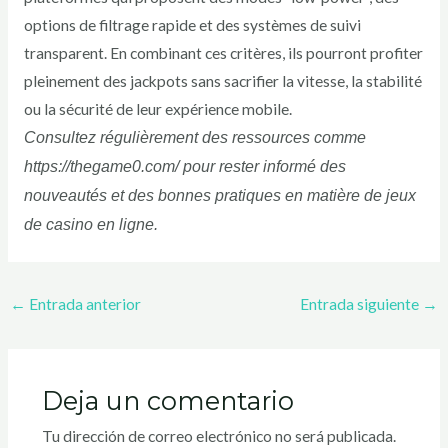
options de filtrage rapide et des systèmes de suivi
transparent. En combinant ces critères, ils pourront profiter
pleinement des jackpots sans sacrifier la vitesse, la stabilité
ou la sécurité de leur expérience mobile.
Consultez régulièrement des ressources comme
https://thegame0.com/ pour rester informé des
nouveautés et des bonnes pratiques en matière de jeux
de casino en ligne.
←
Entrada anterior
Entrada siguiente
→
Deja un comentario
Tu dirección de correo electrónico no será publicada.