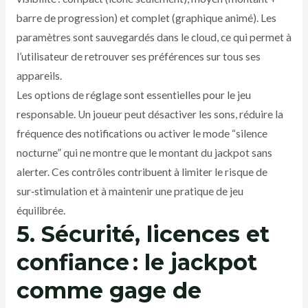
barre de progression) et complet (graphique animé). Les
paramètres sont sauvegardés dans le cloud, ce qui permet à
l’utilisateur de retrouver ses préférences sur tous ses
appareils.
Les options de réglage sont essentielles pour le jeu
responsable. Un joueur peut désactiver les sons, réduire la
fréquence des notifications ou activer le mode “silence
nocturne” qui ne montre que le montant du jackpot sans
alerter. Ces contrôles contribuent à limiter le risque de
sur‑stimulation et à maintenir une pratique de jeu
équilibrée.
5. Sécurité, licences et
confiance : le jackpot
comme gage de