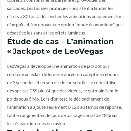
toutefois consommer la batterie et provoquer des
saccades. Les bonnes pratiques consistent à limiter les
effets à 30 fps, à déclencher les animations uniquement lors
d’un gain et à proposer une option “mode économique” qui
désactive les sons et les effets lumineux.
Étude de cas – L’animation
« Jackpot » de LeoVegas
LeoVegas a développé une animation de jackpot qui
combine un éclair de lumière dorée, un compte‑à‑rebours
de 3 secondes et un son de cloche subtile. Le code utilise
des sprites CSS plutôt que des vidéos, ce qui maintient le
poids sous 5 Mo. Lors d’un test, le déclenchement de
l’animation a ajouté seulement 0,12 s au temps de réponse,
tout en augmentant le taux de partage social de 18 % sur
les réseaux internes du casino.