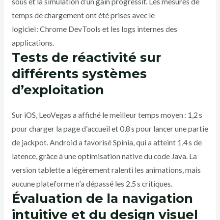
sous et la simulation d’un gain progressif. Les mesures de
temps de chargement ont été prises avec le
logiciel : Chrome DevTools et les logs internes des
applications.
Tests de réactivité sur
différents systèmes
d’exploitation
Sur iOS, LeoVegas a affiché le meilleur temps moyen : 1,2 s
pour charger la page d’accueil et 0,8 s pour lancer une partie
de jackpot. Android a favorisé Spinia, qui a atteint 1,4 s de
latence, grâce à une optimisation native du code Java. La
version tablette a légèrement ralenti les animations, mais
aucune plateforme n’a dépassé les 2,5 s critiques.
Évaluation de la navigation
intuitive et du design visuel