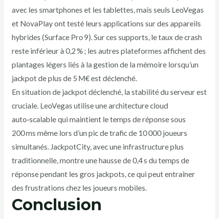
avec les smartphones et les tablettes, mais seuls LeoVegas
et NovaPlay ont testé leurs applications sur des appareils
hybrides (Surface Pro 9). Sur ces supports, le taux de crash
reste inférieur à 0,2 % ; les autres plateformes affichent des
plantages légers liés à la gestion de la mémoire lorsqu’un
jackpot de plus de 5 M€ est déclenché.
En situation de jackpot déclenché, la stabilité du serveur est
cruciale. LeoVegas utilise une architecture cloud
auto‑scalable qui maintient le temps de réponse sous
200 ms même lors d’un pic de trafic de 10 000 joueurs
simultanés. JackpotCity, avec une infrastructure plus
traditionnelle, montre une hausse de 0,4 s du temps de
réponse pendant les gros jackpots, ce qui peut entraîner
des frustrations chez les joueurs mobiles.
Conclusion