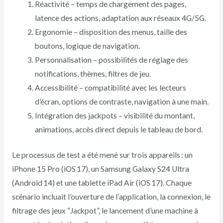
Réactivité – temps de chargement des pages,
latence des actions, adaptation aux réseaux 4G/5G.
Ergonomie – disposition des menus, taille des
boutons, logique de navigation.
Personnalisation – possibilités de réglage des
notifications, thèmes, filtres de jeu.
Accessibilité – compatibilité avec les lecteurs
d’écran, options de contraste, navigation à une main.
Intégration des jackpots – visibilité du montant,
animations, accès direct depuis le tableau de bord.
Le processus de test a été mené sur trois appareils : un
iPhone 15 Pro (iOS 17), un Samsung Galaxy S24 Ultra
(Android 14) et une tablette iPad Air (iOS 17). Chaque
scénario incluait l’ouverture de l’application, la connexion, le
filtrage des jeux “Jackpot”, le lancement d’une machine à