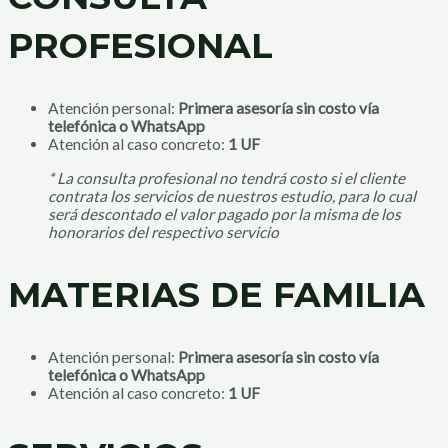
PROFESIONAL
Atención personal:
Primera asesoría sin costo vía
telefónica o WhatsApp
Atención al caso concreto:
1 UF
* La consulta profesional no tendrá costo si el cliente
contrata los servicios de nuestros estudio, para lo cual
será descontado el valor pagado por la misma de los
honorarios del respectivo servicio
MATERIAS DE FAMILIA
Atención personal:
Primera asesoría sin costo vía
telefónica o WhatsApp
Atención al caso concreto:
1 UF