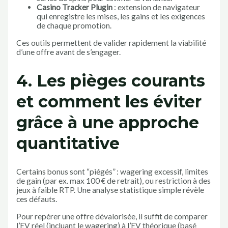
Casino Tracker Plugin
: extension de navigateur
qui enregistre les mises, les gains et les exigences
de chaque promotion.
Ces outils permettent de valider rapidement la viabilité
d’une offre avant de s’engager.
4. Les pièges courants
et comment les éviter
grâce à une approche
quantitative
Certains bonus sont “piégés” : wagering excessif, limites
de gain (par ex. max 100 € de retrait), ou restriction à des
jeux à faible RTP. Une analyse statistique simple révèle
ces défauts.
Pour repérer une offre dévalorisée, il suffit de comparer
l’EV réel (incluant le wagering) à l’EV théorique (basé