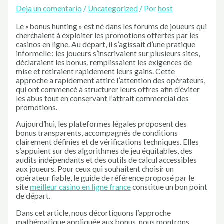
Deja un comentario
/
Uncategorized
/ Por
host
Le « bonus hunting » est né dans les forums de joueurs qui
cherchaient à exploiter les promotions offertes par les
casinos en ligne. Au départ, il s’agissait d’une pratique
informelle : les joueurs s’inscrivaient sur plusieurs sites,
déclaraient les bonus, remplissaient les exigences de
mise et retiraient rapidement leurs gains. Cette
approche a rapidement attiré l’attention des opérateurs,
qui ont commencé à structurer leurs offres afin d’éviter
les abus tout en conservant l’attrait commercial des
promotions.
Aujourd’hui, les plateformes légales proposent des
bonus transparents, accompagnés de conditions
clairement définies et de vérifications techniques. Elles
s’appuient sur des algorithmes de jeu équitables, des
audits indépendants et des outils de calcul accessibles
aux joueurs. Pour ceux qui souhaitent choisir un
opérateur fiable, le guide de référence proposé par le
site
meilleur casino en ligne france
constitue un bon point
de départ.
Dans cet article, nous décortiquons l’approche
mathématique appliquée aux bonus, nous montrons