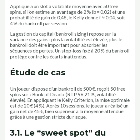
Appliqué à un slot à volatilité moyenne avec 50 free
spins, si l’on estime un avantage de 2 % (b = 0,02) et une
probabilité de gain de 0,48, le Kelly donne f ≈ 0,04, soit
4 % du bankroll par session.
La gestion du capital (bankroll sizing) repose sur la
variance des gains : plus la volatilité est élevée, plus le
bankroll doit être important pour absorber les
séquences de pertes. Un stop‑loss fixé à 20 % du bankroll
protège contre les écarts inattendus.
Étude de cas
Un joueur dispose d’un bankroll de 500 €, reçoit 50 free
spins sur « Book of Dead » (RTP 96,21 %, volatilité
élevée). En appliquant le Kelly Criterion, la mise optimale
est de 20 € (4 %). Après 10 sessions, le joueur a réalisé un
gain net de 45 €, bien supérieur à la moyenne attendue
grâce à une gestion stricte du risque.
3.1. Le “sweet spot” du