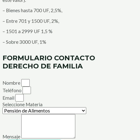
– Bienes hasta 700 UF, 2,5%,
– Entre 701 y 1500 UF, 2%,
– 1501 a 2999 UF 1,5 %
– Sobre 3000 UF, 1%
FORMULARIO CONTACTO
DERECHO DE FAMILIA
Nombre
Teléfono
Email
Seleccione Materia
Mensaje