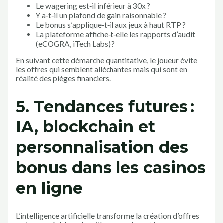
Le wagering est‑il inférieur à 30x ?
Y a‑t‑il un plafond de gain raisonnable ?
Le bonus s’applique‑t‑il aux jeux à haut RTP ?
La plateforme affiche‑t‑elle les rapports d’audit
(eCOGRA, iTech Labs) ?
En suivant cette démarche quantitative, le joueur évite
les offres qui semblent alléchantes mais qui sont en
réalité des pièges financiers.
5. Tendances futures :
IA, blockchain et
personnalisation des
bonus dans les casinos
en ligne
L’intelligence artificielle transforme la création d’offres