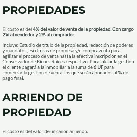
PROPIEDADES
El costo es del
4% del valor de venta de la propiedad. Con cargo
2% al vendedor y 2% al comprador
.
Incluye; Estudio de título de la propiedad, redacción de poderes
y mandatos, escrituras de promesa y/o compraventa para
agilizar el proceso de venta hasta la efectiva inscripción en el
Conservador de Bienes Raíces respectivo. Para iniciar la gestión
el cliente pagará a la inmobiliaria la suma de
6 UF
para
comenzar la gestión de venta, los que serán abonados al % de
pago final.
ARRIENDO DE
PROPIEDAD
El costo es del valor de un canon arriendo.