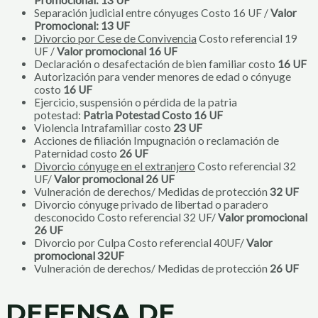
Separación judicial entre cónyuges Costo 16 UF /
Valor
Promocional: 13 UF
Divorcio por Cese de Convivencia
Costo referencial 19
UF /
Valor promocional 16 UF
Declaración o desafectación de bien familiar costo
16 UF
Autorización para vender menores de edad o cónyuge
costo
16 UF
Ejercicio, suspensión o pérdida de la patria
potestad:
Patria Potestad Costo 16 UF
Violencia Intrafamiliar costo
23 UF
Acciones de filiación Impugnación o reclamación de
Paternidad costo
26 UF
Divorcio cónyuge en el extranjero
Costo referencial 32
UF/
Valor promocional 26 UF
Vulneración de derechos/ Medidas de protección
32 UF
Divorcio cónyuge privado de libertad o paradero
desconocido Costo referencial 32 UF/
Valor promocional
26 UF
Divorcio por Culpa Costo referencial 40UF/
Valor
promocional 32UF
Vulneración de derechos/ Medidas de protección
26 UF
DEFENSA DE