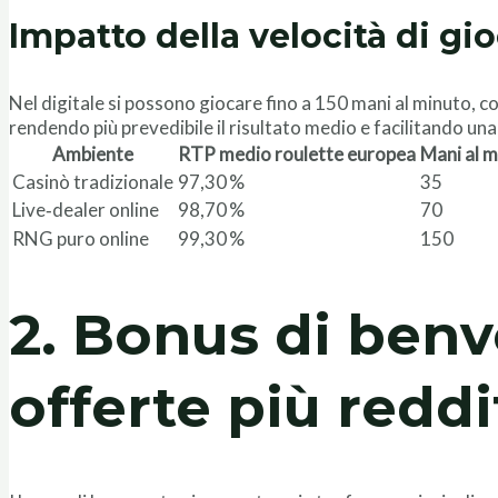
Impatto della velocità di gi
Nel digitale si possono giocare fino a 150 mani al minuto, c
rendendo più prevedibile il risultato medio e facilitando una 
Ambiente
RTP medio roulette europea
Mani al 
Casinò tradizionale
97,30 %
35
Live‑dealer online
98,70 %
70
RNG puro online
99,30 %
150
2. Bonus di benv
offerte più reddi