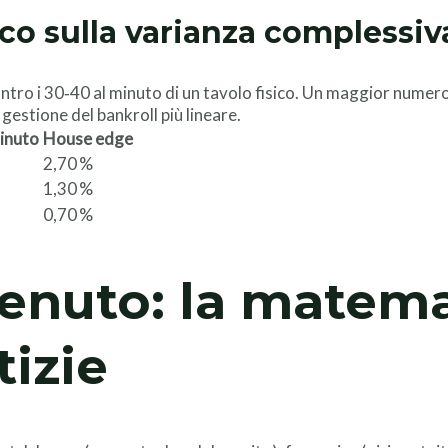
oco sulla varianza complessiv
ontro i 30‑40 al minuto di un tavolo fisico. Un maggior numero
gestione del bankroll più lineare.
minuto
House edge
2,70 %
1,30 %
0,70 %
enuto: la matemat
tizie