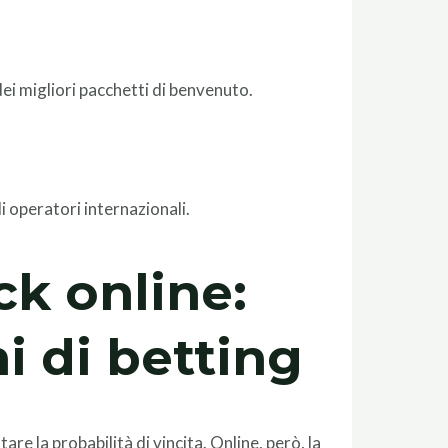
ei migliori pacchetti di benvenuto.
i operatori internazionali.
ack online:
i di betting
e la probabilità di vincita. Online, però, la