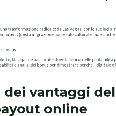
una trasformazione radicale: da Las Vegas, con le sue luci al ne
omputer. Questa migrazione non è solo culturale, ma è anche i
 e bonus.
oulette, blackjack e baccarat – dove la teoria delle probabilit
babilità e analisi dei bonus per dimostrare perché il digitale o
 dei vantaggi del
payout online