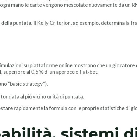
opo ogni mano le carte vengono mescolate nuovamente da un R
e della puntata. Il Kelly Criterion, ad esempio, determina la 
Simulazioni su piattaforme online mostrano che un giocatore e
superiore al 0,5 % di un approccio flat‑bet.
ano “basic strategy”).
ondata al più vicino unità di puntata.
stare rapidamente la formula con le proprie statistiche di gi
abilità, sistemi d