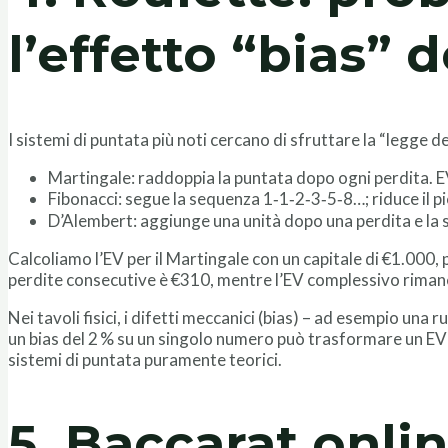
l’effetto “bias” de
I sistemi di puntata più noti cercano di sfruttare la “legg
Martingale: raddoppia la puntata dopo ogni perdita. EV 
Fibonacci: segue la sequenza 1‑1‑2‑3‑5‑8…; riduce il 
D’Alembert: aggiunge una unità dopo una perdita e la s
Calcoliamo l’EV per il Martingale con un capitale di €1.000, 
perdite consecutive è €310, mentre l’EV complessivo rimane
Nei tavoli fisici, i difetti meccanici (bias) – ad esempio un
un bias del 2 % su un singolo numero può trasformare un EV n
sistemi di puntata puramente teorici.
5. Baccarat onlin