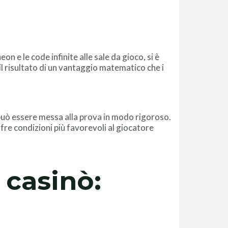
on e le code infinite alle sale da gioco, si è
l risultato di un vantaggio matematico che i
à può essere messa alla prova in modo rigoroso.
ffre condizioni più favorevoli al giocatore
 casinò: