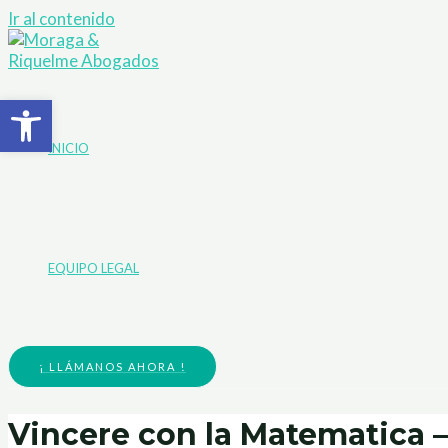
Ir al contenido
Abrir barra de herramientas
INICIO
EQUIPO LEGAL
¡ LLÁMANOS AHORA !
Vincere con la Matematica –