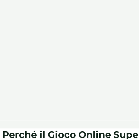
 Perché il Gioco Online Super