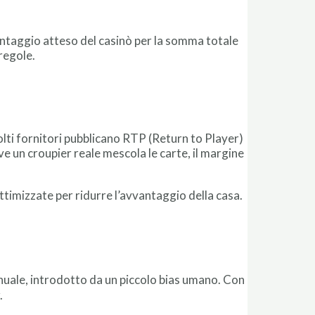
vantaggio atteso del casinò per la somma totale
regole.
ti fornitori pubblicano RTP (Return to Player)
ove un croupier reale mescola le carte, il margine
ttimizzate per ridurre l’avvantaggio della casa.
uale, introdotto da un piccolo bias umano. Con
.