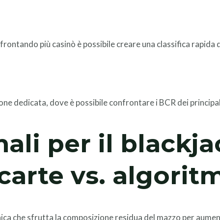
ontando più casinò è possibile creare una classifica rapida d
one dedicata, dove è possibile confrontare i BCR dei principal
mali per il blackj
carte vs. algoritm
nica che sfrutta la composizione residua del mazzo per aumentar