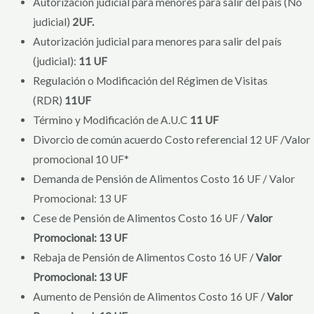
Autorización judicial para menores para salir del país (No
judicial)
2UF.
Autorización judicial para menores para salir del país
(judicial):
11 UF
Regulación o Modificación del Régimen de Visitas
(RDR)
11UF
Término y Modificación de A.U.C
11 UF
Divorcio de común acuerdo Costo referencial 12 UF /Valor
promocional 10 UF*
Demanda de Pensión de Alimentos Costo 16 UF / Valor
Promocional: 13 UF
Cese de Pensión de Alimentos Costo 16 UF /
Valor
Promocional: 13 UF
Rebaja de Pensión de Alimentos Costo 16 UF /
Valor
Promocional: 13 UF
Aumento de Pensión de Alimentos Costo 16 UF /
Valor