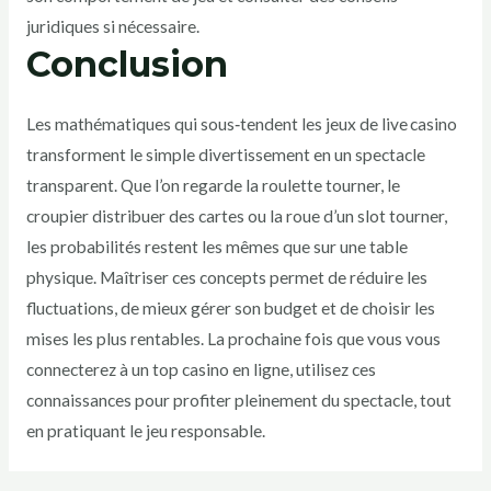
juridiques si nécessaire.
Conclusion
Les mathématiques qui sous‑tendent les jeux de live casino
transforment le simple divertissement en un spectacle
transparent. Que l’on regarde la roulette tourner, le
croupier distribuer des cartes ou la roue d’un slot tourner,
les probabilités restent les mêmes que sur une table
physique. Maîtriser ces concepts permet de réduire les
fluctuations, de mieux gérer son budget et de choisir les
mises les plus rentables. La prochaine fois que vous vous
connecterez à un top casino en ligne, utilisez ces
connaissances pour profiter pleinement du spectacle, tout
en pratiquant le jeu responsable.