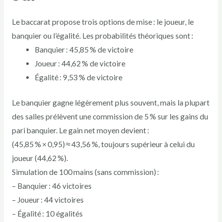
Le baccarat propose trois options de mise : le joueur, le
banquier ou l’égalité. Les probabilités théoriques sont :
Banquier : 45,85 % de victoire
Joueur : 44,62 % de victoire
Égalité : 9,53 % de victoire
Le banquier gagne légèrement plus souvent, mais la plupart
des salles prélèvent une commission de 5 % sur les gains du
pari banquier. Le gain net moyen devient :
(45,85 % × 0,95) ≈ 43,56 %, toujours supérieur à celui du
joueur (44,62 %).
Simulation de 100 mains (sans commission) :
– Banquier : 46 victoires
– Joueur : 44 victoires
– Égalité : 10 égalités