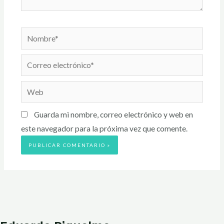
Nombre*
Correo
electrónico*
Web
Guarda mi nombre, correo electrónico y web en
este navegador para la próxima vez que comente.