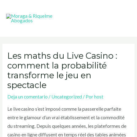
Ir
MAI
al
ME
contenido
Les maths du Live Casino :
comment la probabilité
transforme le jeu en
spectacle
Deja un comentario
/
Uncategorized
/ Por
host
Le live casino s’est imposé comme la passerelle parfaite
entre le glamour d’un vrai établissement et la commodité
du streaming. Depuis quelques années, les plateformes de
casino en ligne diffusent en temps réel des tables animées