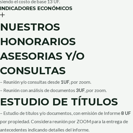
siendo el costo de base 13 UF.
INDICADORES ECONÓMICOS
NUESTROS
HONORARIOS
ASESORIAS Y/O
CONSULTAS
– Reunión y/o consultas desde
1UF
, por zoom.
– Reunión con análisis de documentos
3UF
, por zoom.
ESTUDIO DE TÍTULOS
– Estudio de títulos y/o documentos, con emisión de Informe
8 UF
por propiedad. Considera reunión por ZOOM para la entrega de
antecedentes indicando detalles del informe.