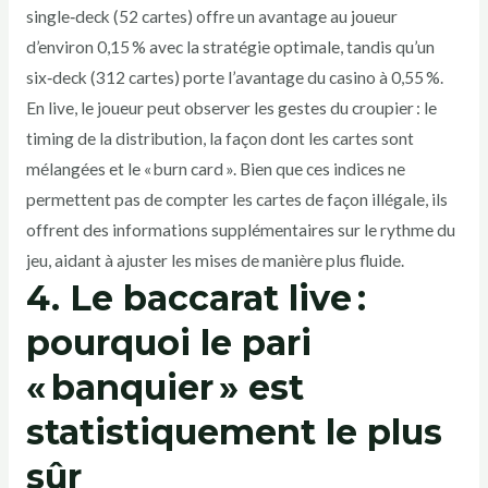
single‑deck (52 cartes) offre un avantage au joueur
d’environ 0,15 % avec la stratégie optimale, tandis qu’un
six‑deck (312 cartes) porte l’avantage du casino à 0,55 %.
En live, le joueur peut observer les gestes du croupier : le
timing de la distribution, la façon dont les cartes sont
mélangées et le « burn card ». Bien que ces indices ne
permettent pas de compter les cartes de façon illégale, ils
offrent des informations supplémentaires sur le rythme du
jeu, aidant à ajuster les mises de manière plus fluide.
4. Le baccarat live :
pourquoi le pari
« banquier » est
statistiquement le plus
sûr