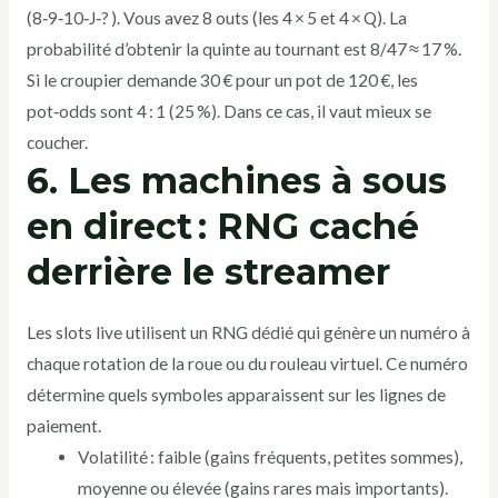
(8‑9‑10‑J‑? ). Vous avez 8 outs (les 4 × 5 et 4 × Q). La
probabilité d’obtenir la quinte au tournant est 8/47 ≈ 17 %.
Si le croupier demande 30 € pour un pot de 120 €, les
pot‑odds sont 4 : 1 (25 %). Dans ce cas, il vaut mieux se
coucher.
6. Les machines à sous
en direct : RNG caché
derrière le streamer
Les slots live utilisent un RNG dédié qui génère un numéro à
chaque rotation de la roue ou du rouleau virtuel. Ce numéro
détermine quels symboles apparaissent sur les lignes de
paiement.
Volatilité : faible (gains fréquents, petites sommes),
moyenne ou élevée (gains rares mais importants).