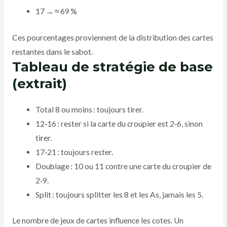
17 → ≈ 69 %
Ces pourcentages proviennent de la distribution des cartes
restantes dans le sabot.
Tableau de stratégie de base
(extrait)
Total 8 ou moins : toujours tirer.
12‑16 : rester si la carte du croupier est 2‑6, sinon
tirer.
17‑21 : toujours rester.
Doublage : 10 ou 11 contre une carte du croupier de
2‑9.
Split : toujours splitter les 8 et les As, jamais les 5.
Le nombre de jeux de cartes influence les cotes. Un