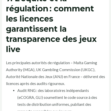
régulation : comment
les licences
garantissent la
transparence des jeux
live
Les principales autorités de régulation – Malta Gaming
Authority (MGA), UK Gambling Commission (UKGC),
Autorité Nationale des Jeux (ANJ) en France – délivrent des
licences après des audits rigoureux.
Audit RNG : des laboratoires indépendants
(eCOGRA, GLI) soumettent le code source à des
tests de distribution uniformes, publiant des