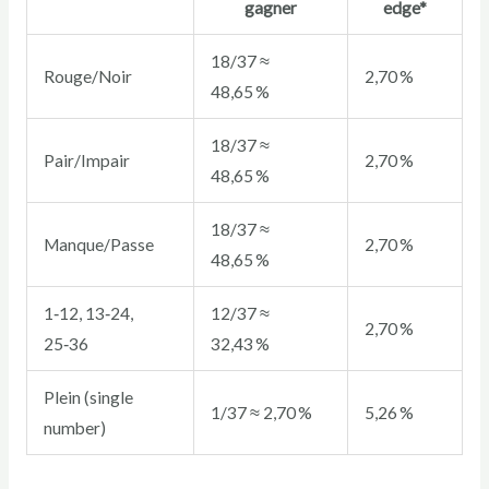
gagner
edge*
18/37 ≈
Rouge/Noir
2,70 %
48,65 %
18/37 ≈
Pair/Impair
2,70 %
48,65 %
18/37 ≈
Manque/Passe
2,70 %
48,65 %
1‑12, 13‑24,
12/37 ≈
2,70 %
25‑36
32,43 %
Plein (single
1/37 ≈ 2,70 %
5,26 %
number)