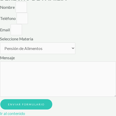
Nombre
Teléfono
Email
Seleccione Materia
Mensaje
ENVIAR FORMULARIO
Ir al contenido