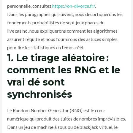
personnelle, consultez
https://on-divorce.fr/
.
Dans les paragraphes qui suivent, nous décortiquerons les
fondements probabilistes de sept jeux phares du
live casino, nous expliquerons comment les algorithmes
assurent l’équité et nous fournirons des astuces simples
pour lire les statistiques en temps réel.
1. Le tirage aléatoire :
comment les RNG et le
vrai dé sont
synchronisés
Le Random Number Generator (RNG) est le cœur
numérique qui produit des suites de nombres imprévisibles.
Dans un jeu de machine à sous ou de blackjack virtuel, le