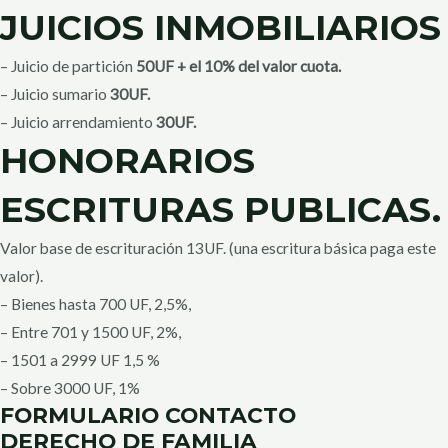
JUICIOS INMOBILIARIOS
– Juicio de partición
50UF + el 10% del valor cuota.
– Juicio sumario
30UF.
– Juicio arrendamiento
30UF.
HONORARIOS
ESCRITURAS PUBLICAS.
Valor base de escrituración 13UF. (una escritura básica paga este
valor).
– Bienes hasta 700 UF, 2,5%,
– Entre 701 y 1500 UF, 2%,
– 1501 a 2999 UF 1,5 %
– Sobre 3000 UF, 1%
FORMULARIO CONTACTO
DERECHO DE FAMILIA