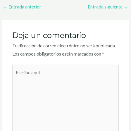
←
Entrada anterior
Entrada siguiente
→
Deja un comentario
Tu dirección de correo electrónico no será publicada.
Los campos obligatorios están marcados con
*
Escribe
aquí...