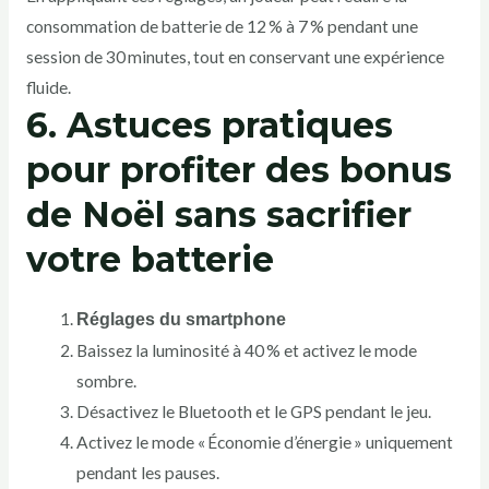
consommation de batterie de 12 % à 7 % pendant une
session de 30 minutes, tout en conservant une expérience
fluide.
6. Astuces pratiques
pour profiter des bonus
de Noël sans sacrifier
votre batterie
Réglages du smartphone
Baissez la luminosité à 40 % et activez le mode
sombre.
Désactivez le Bluetooth et le GPS pendant le jeu.
Activez le mode « Économie d’énergie » uniquement
pendant les pauses.