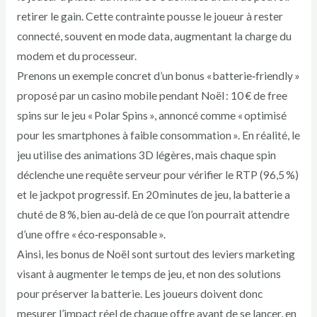
retirer le gain. Cette contrainte pousse le joueur à rester
connecté, souvent en mode data, augmentant la charge du
modem et du processeur.
Prenons un exemple concret d’un bonus « batterie‑friendly »
proposé par un casino mobile pendant Noël : 10 € de free
spins sur le jeu « Polar Spins », annoncé comme « optimisé
pour les smartphones à faible consommation ». En réalité, le
jeu utilise des animations 3D légères, mais chaque spin
déclenche une requête serveur pour vérifier le RTP (96,5 %)
et le jackpot progressif. En 20 minutes de jeu, la batterie a
chuté de 8 %, bien au‑delà de ce que l’on pourrait attendre
d’une offre « éco‑responsable ».
Ainsi, les bonus de Noël sont surtout des leviers marketing
visant à augmenter le temps de jeu, et non des solutions
pour préserver la batterie. Les joueurs doivent donc
mesurer l’impact réel de chaque offre avant de se lancer, en