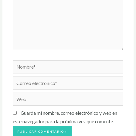
Nombre*
Correo
electrónico*
Web
Guarda mi nombre, correo electrónico y web en
este navegador para la próxima vez que comente.