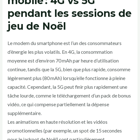
mobile : 4G vs 5G
pendant les sessions de
jeu de Noël
Le modem du smartphone est l’un des consommateurs
d’énergie les plus volatils. En 4G, la consommation
moyenne est d’environ 70 mAh par heure d’utilisation
continue, tandis que la 5G, bien que plus rapide, consomme
légèrement plus (80 mAh) lorsqu’elle fonctionne à pleine
capacité. Cependant, la 5G peut finir plus rapidement une
tâche lourde, comme le téléchargement d’un pack de bonus
vidéo, ce qui compense partiellement la dépense
supplémentaire.
Les animations en haute résolution et les vidéos
promotionnelles (par exemple, un spot de 15 secondes
pour le jackpot de Noël) sont particulièrement