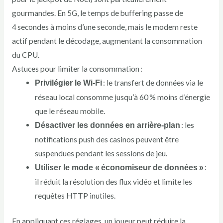
gourmandes. En 5G, le temps de buffering passe de
4 secondes à moins d’une seconde, mais le modem reste
actif pendant le décodage, augmentant la consommation
du CPU.
Astuces pour limiter la consommation :
: le transfert de données via le
Privilégier le Wi‑Fi
réseau local consomme jusqu’à 60 % moins d’énergie
que le réseau mobile.
: les
Désactiver les données en arrière‑plan
notifications push des casinos peuvent être
suspendues pendant les sessions de jeu.
:
Utiliser le mode « économiseur de données »
il réduit la résolution des flux vidéo et limite les
requêtes HTTP inutiles.
En appliquant ces réglages, un joueur peut réduire la