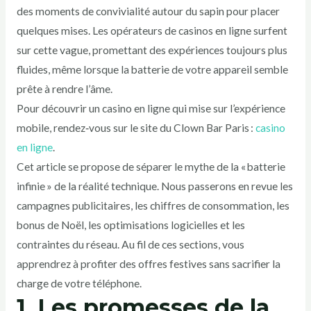
des moments de convivialité autour du sapin pour placer
quelques mises. Les opérateurs de casinos en ligne surfent
sur cette vague, promettant des expériences toujours plus
fluides, même lorsque la batterie de votre appareil semble
prête à rendre l’âme.
Pour découvrir un casino en ligne qui mise sur l’expérience
mobile, rendez‑vous sur le site du Clown Bar Paris :
casino
en ligne
.
Cet article se propose de séparer le mythe de la « batterie
infinie » de la réalité technique. Nous passerons en revue les
campagnes publicitaires, les chiffres de consommation, les
bonus de Noël, les optimisations logicielles et les
contraintes du réseau. Au fil de ces sections, vous
apprendrez à profiter des offres festives sans sacrifier la
charge de votre téléphone.
1. Les promesses de la