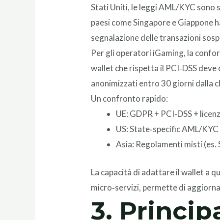
Stati Uniti, le leggi AML/KYC sono sp
paesi come Singapore e Giappone ha
segnalazione delle transazioni sosp
Per gli operatori iGaming, la confor
wallet che rispetta il PCI‑DSS deve c
anonimizzati entro 30 giorni dalla c
Un confronto rapido:
UE: GDPR + PCI‑DSS + licenz
US: State‑specific AML/KYC 
Asia: Regolamenti misti (es. 
La capacità di adattare il wallet a qu
micro‑servizi, permette di aggiorna
3. Princip