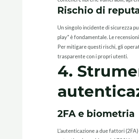
Rischio di reputa
Un singolo incidente di sicurezza può
play” è fondamentale. Le recensioni
Per mitigare questi rischi, gli oper
trasparente con i propri utenti.
4. Strume
autentica
2FA e biometria
L’autenticazione a due fattori (2FA