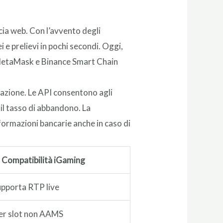
ccia web. Con l’avvento degli
 e prelievi in pochi secondi. Oggi,
e MetaMask e Binance Smart Chain
zzazione. Le API consentono agli
 il tasso di abbandono. La
informazioni bancarie anche in caso di
Compatibilità iGaming
upporta RTP live
er slot non AAMS