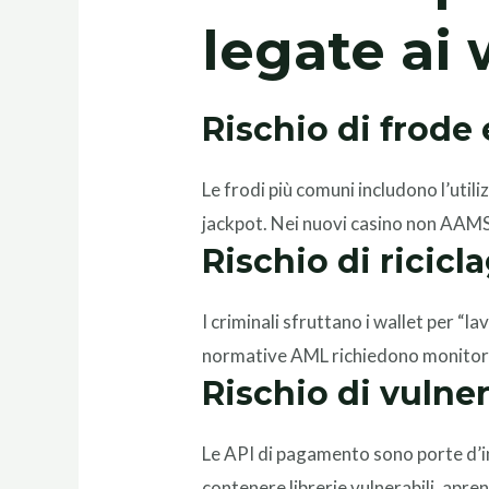
legate ai 
Rischio di frode
Le frodi più comuni includono l’util
jackpot. Nei nuovi casino non AAMS
Rischio di ricicl
I criminali sfruttano i wallet per “
normative AML richiedono monitorag
Rischio di vulner
Le API di pagamento sono porte d’i
contenere librerie vulnerabili, apr