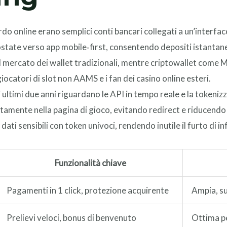
ardo online erano semplici conti bancari collegati a un’interfa
state verso app mobile‑first, consentendo depositi istantanei
il mercato dei wallet tradizionali, mentre criptowallet com
ocatori di slot non AAMS e i fan dei casino online esteri.
li ultimi due anni riguardano le API in tempo reale e la tokeni
ettamente nella pagina di gioco, evitando redirect e riducendo
 dati sensibili con token univoci, rendendo inutile il furto di 
Funzionalità chiave
Pagamenti in 1 click, protezione acquirente
Ampia, s
Prelievi veloci, bonus di benvenuto
Ottima p