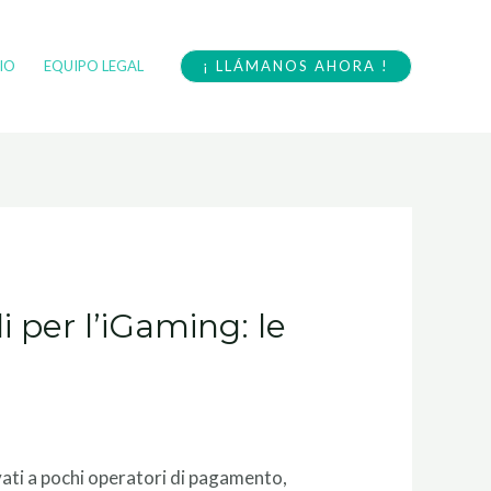
¡ LLÁMANOS AHORA !
CIO
EQUIPO LEGAL
li per l’iGaming: le
rvati a pochi operatori di pagamento,