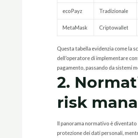
ecoPayz
Tradizionale
MetaMask
Criptowallet
Questa tabella evidenzia come la sce
dell’operatore di implementare contr
pagamento, passando da sistemi mon
2. Normat
risk man
Il panorama normativo è diventato u
protezione dei dati personali, ment