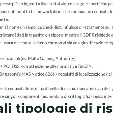
esso più stringenti a livello statale, con regole specifiche per
nno introdotto framework ibridi che combinano requisiti di p
ette.
mità non è un semplice check‑list: influisce direttamente sull
riptare i dati in transito e a riposo, mentre il GDPR richiede c
hiusura del conto, a meno che non vi sia una giustificazione le
e nazionali (es. Malta Gaming Authority).
+ PCI‑DSS, con attenzione alle normative FinCEN.
Singapore’s MAS Notice 626) + requisiti di localizzazione dei 
esti requisiti determina il livello di rischio operativo. Un desi
re singoli componenti (es. modulo di crittografia) senza inte
ali tipologie di ri