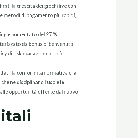
rst, la crescita dei giochi live con
are metodi di pagamento più rapidi,
aming è aumentato del 27 %
tterizzato da bonus di benvenuto
olicy di risk management: più
 dati, la conformità normativa e la
che ne disciplinano l’uso e le
o alle opportunità offerte dal nuovo
itali