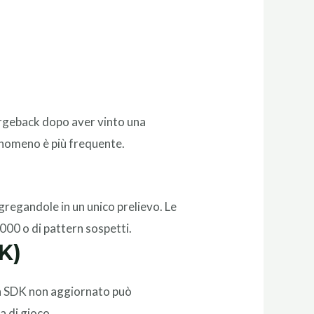
chargeback dopo aver vinto una
enomeno è più frequente.
ggregandole in un unico prelievo. Le
00 o di pattern sospetti.
K)
Un SDK non aggiornato può
a di gioco.