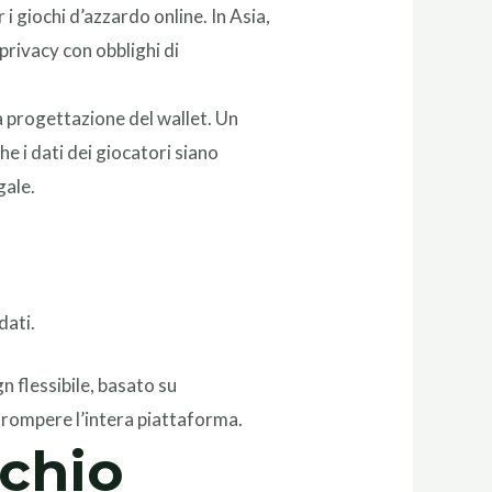
 i giochi d’azzardo online. In Asia,
rivacy con obblighi di
a progettazione del wallet. Un
he i dati dei giocatori siano
gale.
dati.
gn flessibile, basato su
rrompere l’intera piattaforma.
schio