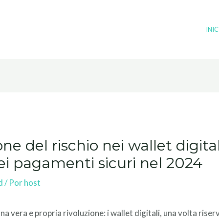
INI
ne del rischio nei wallet digita
ei pagamenti sicuri nel 2024
d
/ Por
host
a vera e propria rivoluzione: i wallet digitali, una volta rise