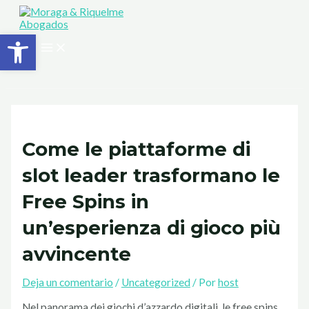
MAIN
Ir
Escribe
Nombre*
Correo
Web
MENU
al
aquí...
electrónico*
contenido
Abrir barra de herramientas
Come le piattaforme di
slot leader trasformano le
Free Spins in
un’esperienza di gioco più
avvincente
Deja un comentario
/
Uncategorized
/ Por
host
Nel panorama dei giochi d’azzardo digitali, le free spins