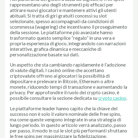
rappresentano uno degli strumenti più efficaci per
attirare nuovi giocatori e mantenere attivi gli utenti
abituali. Si tratta di giri gratuiti concessi su slot
selezionate, spesso accompagnati da condizioni di
scommessa (wagering) che incentivano il proseguimento
della sessione. Le piattaforme più avanzate hanno
trasformato questo semplice “regalo” in una vera e
propria esperienza di gioco, integrandolo con narrazioni
interattive, grafica dinamica e meccaniche di
personalizzazione basate sui dati.
Un aspetto che sta cambiando rapidamente è l’adozione
di valute digitali. I casinò online che accettano
criptovalute offrono ai giocatori la possibilità di
depositare e prelevare in Bitcoin, Ethereum o altre
monete, riducendo tempi di transazione e aumentando la
privacy. Per approfondire il ruolo dei crypto casino, è
possibile consultare la sezione dedicata su
crypto casino
.
Le piattaforme leader hanno capito che la chiave del
successo non è solo il valore nominale delle free spins,
ma come queste vengono integrate in una strategia di
lungo periodo. In questo articolo verrà analizzato, passo
per passo, il modo in cui le slot più performanti sfruttano
le free spins per massimizzare la fidelizzazione,