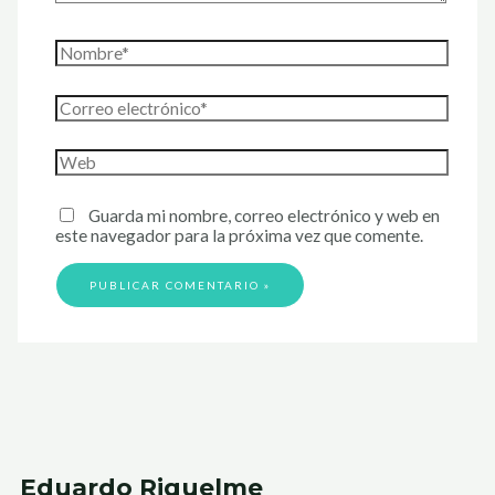
Guarda mi nombre, correo electrónico y web en
este navegador para la próxima vez que comente.
Eduardo
Riquelme