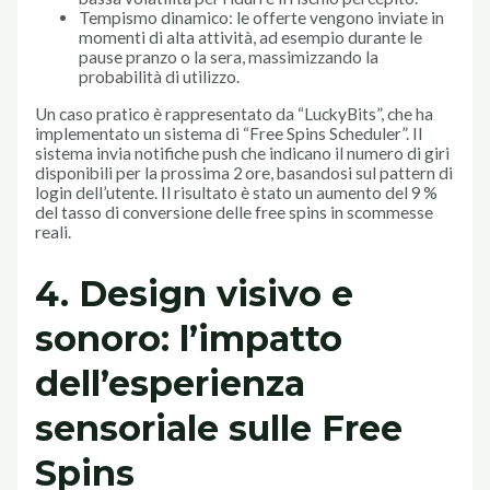
Tempismo dinamico: le offerte vengono inviate in
momenti di alta attività, ad esempio durante le
pause pranzo o la sera, massimizzando la
probabilità di utilizzo.
Un caso pratico è rappresentato da “LuckyBits”, che ha
implementato un sistema di “Free Spins Scheduler”. Il
sistema invia notifiche push che indicano il numero di giri
disponibili per la prossima 2 ore, basandosi sul pattern di
login dell’utente. Il risultato è stato un aumento del 9 %
del tasso di conversione delle free spins in scommesse
reali.
4. Design visivo e
sonoro: l’impatto
dell’esperienza
sensoriale sulle Free
Spins