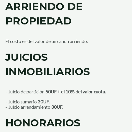
ARRIENDO DE
PROPIEDAD
El costo es del valor de un canon arriendo.
JUICIOS
INMOBILIARIOS
– Juicio de partición
50UF + el 10% del valor cuota.
– Juicio sumario
30UF.
– Juicio arrendamiento
30UF.
HONORARIOS