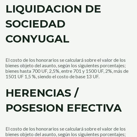
LIQUIDACION DE
SOCIEDAD
CONYUGAL
El costo de los honorarios se calculará sobre el valor de los
bienes objeto del asunto, según los siguientes porcentajes;
bienes hasta 700 UF, 2,5%, entre 701 y 1500 UF, 2%, más de
1501 UF 1,5 %, siendo el costo de base 13 UF.
HERENCIAS /
POSESION EFECTIVA
El costo de los honorarios se calculará sobre el valor de los
bienes objeto del asunto, según los siguientes porcentajes;