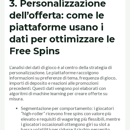
3. Personalizzazione
dell’offerta: come le
piattaforme usano i
dati per ottimizzare le
Free Spins
L’analisi dei dati di gioco è al centro della strategia di
personalizzazione. Le piattaforme raccolgono
informazioni su preferenze di tema, frequenza di gioco,
importi di deposito e reazioni alle promozioni
precedenti. Questi dati vengono poi elaborati con
algoritmi di machine learning per creare offerte su
misura.
Segmentazione per comportamento: i giocatori
“high‑roller” ricevono free spins con valore più
elevato e requisiti di wagering più flessibili, mentre
i giocatori occasionali ottengono giri su slot a
bassa volatilità per ridurre il rischio percepito.