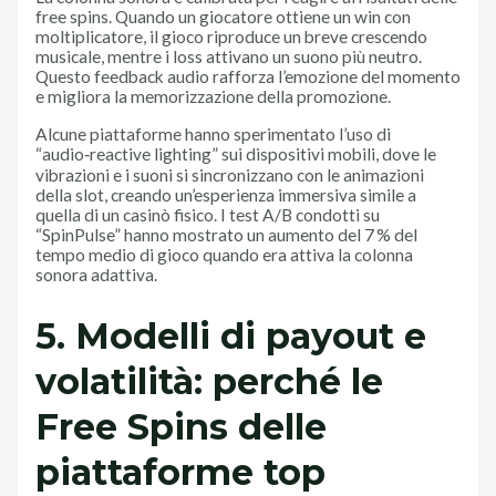
free spins. Quando un giocatore ottiene un win con
moltiplicatore, il gioco riproduce un breve crescendo
musicale, mentre i loss attivano un suono più neutro.
Questo feedback audio rafforza l’emozione del momento
e migliora la memorizzazione della promozione.
Alcune piattaforme hanno sperimentato l’uso di
“audio‑reactive lighting” sui dispositivi mobili, dove le
vibrazioni e i suoni si sincronizzano con le animazioni
della slot, creando un’esperienza immersiva simile a
quella di un casinò fisico. I test A/B condotti su
“SpinPulse” hanno mostrato un aumento del 7 % del
tempo medio di gioco quando era attiva la colonna
sonora adattiva.
5. Modelli di payout e
volatilità: perché le
Free Spins delle
piattaforme top