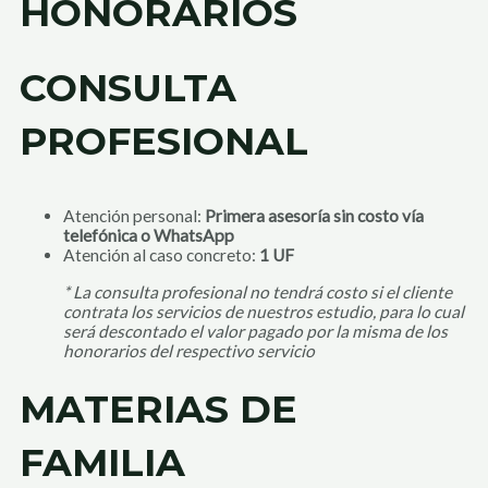
HONORARIOS
CONSULTA
PROFESIONAL
Atención personal:
Primera asesoría sin costo vía
telefónica o WhatsApp
Atención al caso concreto:
1 UF
* La consulta profesional no tendrá costo si el cliente
contrata los servicios de nuestros estudio, para lo cual
será descontado el valor pagado por la misma de los
honorarios del respectivo servicio
MATERIAS DE
FAMILIA