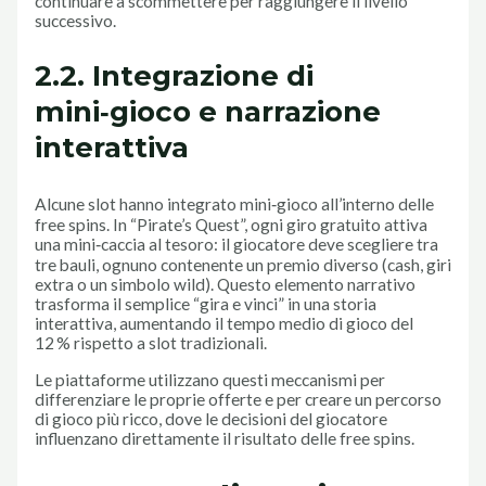
continuare a scommettere per raggiungere il livello
successivo.
2.2. Integrazione di
mini‑gioco e narrazione
interattiva
Alcune slot hanno integrato mini‑gioco all’interno delle
free spins. In “Pirate’s Quest”, ogni giro gratuito attiva
una mini‑caccia al tesoro: il giocatore deve scegliere tra
tre bauli, ognuno contenente un premio diverso (cash, giri
extra o un simbolo wild). Questo elemento narrativo
trasforma il semplice “gira e vinci” in una storia
interattiva, aumentando il tempo medio di gioco del
12 % rispetto a slot tradizionali.
Le piattaforme utilizzano questi meccanismi per
differenziare le proprie offerte e per creare un percorso
di gioco più ricco, dove le decisioni del giocatore
influenzano direttamente il risultato delle free spins.