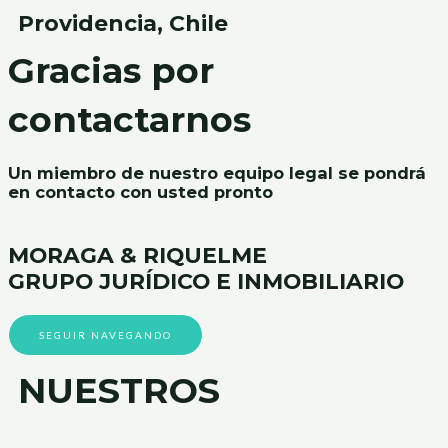
s
a
b
u
Providencia, Chile
Gracias por
a
g
o
b
contactarnos
p
r
o
e
p
a
k
Un miembro de nuestro equipo legal se pondrá
en contacto con usted pronto
m
-
MORAGA & RIQUELME
f
GRUPO JURÍDICO E INMOBILIARIO
SEGUIR NAVEGANDO
NUESTROS