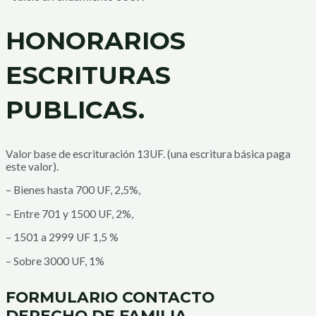
HONORARIOS
ESCRITURAS
PUBLICAS.
Valor base de escrituración 13UF. (una escritura básica paga
este valor).
– Bienes hasta 700 UF, 2,5%,
– Entre 701 y 1500 UF, 2%,
– 1501 a 2999 UF 1,5 %
– Sobre 3000 UF, 1%
FORMULARIO CONTACTO
DERECHO DE FAMILIA