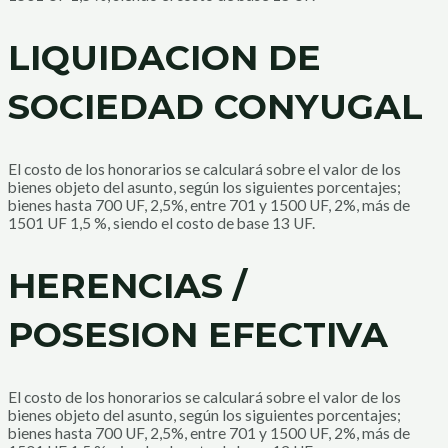
LIQUIDACION DE
SOCIEDAD CONYUGAL
El costo de los honorarios se calculará sobre el valor de los
bienes objeto del asunto, según los siguientes porcentajes;
bienes hasta 700 UF, 2,5%, entre 701 y 1500 UF, 2%, más de
1501 UF 1,5 %, siendo el costo de base 13 UF.
HERENCIAS /
POSESION EFECTIVA
El costo de los honorarios se calculará sobre el valor de los
bienes objeto del asunto, según los siguientes porcentajes;
bienes hasta 700 UF, 2,5%, entre 701 y 1500 UF, 2%, más de