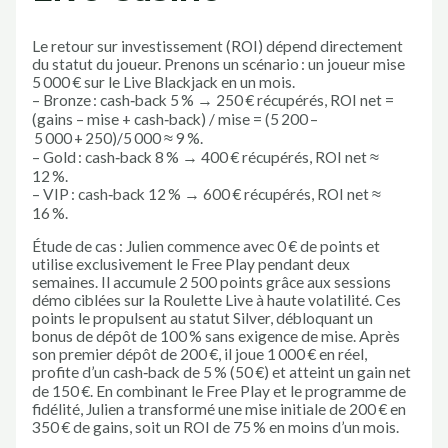
Le retour sur investissement (ROI) dépend directement
du statut du joueur. Prenons un scénario : un joueur mise
5 000 € sur le Live Blackjack en un mois.
– Bronze : cash‑back 5 % → 250 € récupérés, ROI net =
(gains – mise + cash‑back) / mise = (5 200 –
5 000 + 250)/5 000 ≈ 9 %.
– Gold : cash‑back 8 % → 400 € récupérés, ROI net ≈
12 %.
– VIP : cash‑back 12 % → 600 € récupérés, ROI net ≈
16 %.
Étude de cas : Julien commence avec 0 € de points et
utilise exclusivement le Free Play pendant deux
semaines. Il accumule 2 500 points grâce aux sessions
démo ciblées sur la Roulette Live à haute volatilité. Ces
points le propulsent au statut Silver, débloquant un
bonus de dépôt de 100 % sans exigence de mise. Après
son premier dépôt de 200 €, il joue 1 000 € en réel,
profite d’un cash‑back de 5 % (50 €) et atteint un gain net
de 150 €. En combinant le Free Play et le programme de
fidélité, Julien a transformé une mise initiale de 200 € en
350 € de gains, soit un ROI de 75 % en moins d’un mois.