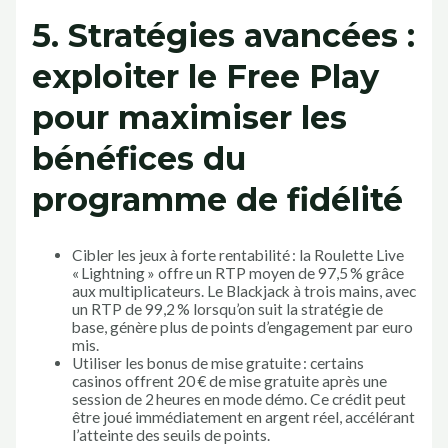
5. Stratégies avancées :
exploiter le Free Play
pour maximiser les
bénéfices du
programme de fidélité
Cibler les jeux à forte rentabilité : la Roulette Live
« Lightning » offre un RTP moyen de 97,5 % grâce
aux multiplicateurs. Le Blackjack à trois mains, avec
un RTP de 99,2 % lorsqu’on suit la stratégie de
base, génère plus de points d’engagement par euro
mis.
Utiliser les bonus de mise gratuite : certains
casinos offrent 20 € de mise gratuite après une
session de 2 heures en mode démo. Ce crédit peut
être joué immédiatement en argent réel, accélérant
l’atteinte des seuils de points.