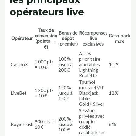
opérateurs live
Taux de
Bonus de
Récompenses
conversion
Cash‑back
Opérateur
dépôt
live
(points →
max
(premier)
exclusives
€)
Accès
100 %
prioritaire
1 000 pts
CasinoX
jusqu’à
aux tables
10 %
= 10 €
200 €
Lightning
Roulette
Tournoi
150 %
mensuel VIP
1 200 pts
LiveBet
jusqu’à
Blackjack,
12 %
= 10 €
150 €
tables
Gold + Silver
Sessions
privées avec
200 %
900 pts =
croupier
RoyalFlush
jusqu’à
8 %
10 €
dédié,
100 €
cashback sur