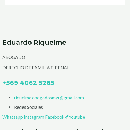
Eduardo
Riquelme
ABOGADO
DERECHO DE FAMILIA & PENAL
+569 4062 5265
riquelme.abogadosmyr@gmail.com
Redes Sociales
Whatsapp
Instagram
Facebook-f
Youtube