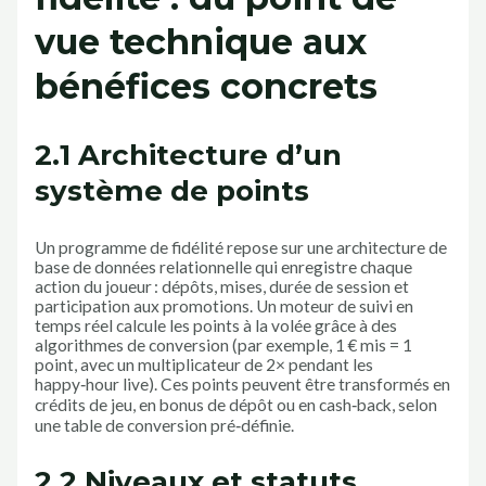
vue technique aux
bénéfices concrets
2.1 Architecture d’un
système de points
Un programme de fidélité repose sur une architecture de
base de données relationnelle qui enregistre chaque
action du joueur : dépôts, mises, durée de session et
participation aux promotions. Un moteur de suivi en
temps réel calcule les points à la volée grâce à des
algorithmes de conversion (par exemple, 1 € mis = 1
point, avec un multiplicateur de 2× pendant les
happy‑hour live). Ces points peuvent être transformés en
crédits de jeu, en bonus de dépôt ou en cash‑back, selon
une table de conversion pré‑définie.
2.2 Niveaux et statuts