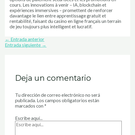
cours. Les innovations à venir – IA, blockchain et
expériences immersives – promettent de renforcer
davantage le lien entre apprentissage gratuit et
rentabilité, faisant du casino en ligne français un terrain
de jeu toujours plus intelligent et lucratif.
←
Entrada anterior
Entrada siguiente
→
Deja un comentario
Tu dirección de correo electrónico no será
publicada.
Los campos obligatorios están
marcados con
*
Escribe aquí...