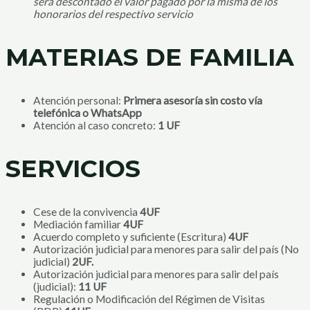
será descontado el valor pagado por la misma de los
honorarios del respectivo servicio
MATERIAS DE FAMILIA
Atención personal:
Primera asesoría sin costo vía
telefónica o WhatsApp
Atención al caso concreto:
1 UF
SERVICIOS
Cese de la convivencia
4UF
Mediación familiar
4UF
Acuerdo completo y suficiente (Escritura)
4UF
Autorización judicial para menores para salir del país (No
judicial)
2UF.
Autorización judicial para menores para salir del país
(judicial):
11 UF
Regulación o Modificación del Régimen de Visitas