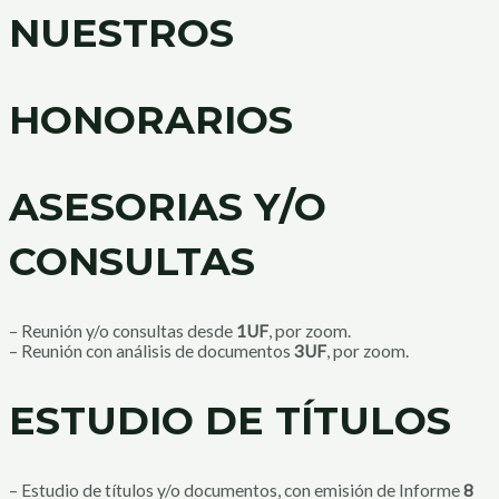
NUESTROS
HONORARIOS
ASESORIAS Y/O
CONSULTAS
– Reunión y/o consultas desde
1UF
, por zoom.
– Reunión con análisis de documentos
3UF
, por zoom.
ESTUDIO DE TÍTULOS
– Estudio de títulos y/o documentos, con emisión de Informe
8