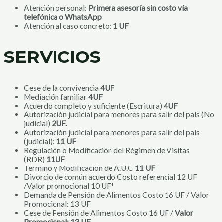
Atención personal:
Primera asesoría sin costo vía
telefónica o WhatsApp
Atención al caso concreto:
1 UF
SERVICIOS
Cese de la convivencia
4UF
Mediación familiar
4UF
Acuerdo completo y suficiente (Escritura)
4UF
Autorización judicial para menores para salir del país (No
judicial)
2UF.
Autorización judicial para menores para salir del país
(judicial):
11 UF
Regulación o Modificación del Régimen de Visitas
(RDR)
11UF
Término y Modificación de A.U.C
11 UF
Divorcio de común acuerdo Costo referencial 12 UF
/Valor promocional 10 UF*
Demanda de Pensión de Alimentos Costo 16 UF / Valor
Promocional: 13 UF
Cese de Pensión de Alimentos Costo 16 UF /
Valor
Promocional: 13 UF