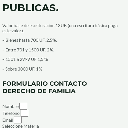
PUBLICAS.
Valor base de escrituración 13UF. (una escritura básica paga
este valor).
– Bienes hasta 700 UF, 2,5%,
– Entre 701 y 1500 UF, 2%,
– 1501 a 2999 UF 1,5 %
– Sobre 3000 UF, 1%
FORMULARIO CONTACTO
DERECHO DE FAMILIA
Nombre
Teléfono
Email
Seleccione Materia