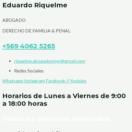
Eduardo
Riquelme
ABOGADO
DERECHO DE FAMILIA & PENAL
+569 4062 5265
riquelme.abogadosmyr@gmail.com
Redes Sociales
Whatsapp
Instagram
Facebook-f
Youtube
Horarios de Lunes a Viernes de 9:00
a 18:00 horas
Todos los derechos reservados