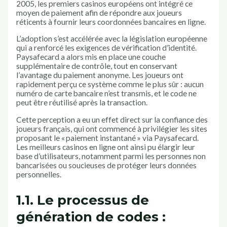
2005, les premiers casinos européens ont intégré ce
moyen de paiement afin de répondre aux joueurs
réticents à fournir leurs coordonnées bancaires en ligne.
L’adoption s’est accélérée avec la législation européenne
qui a renforcé les exigences de vérification d’identité.
Paysafecard a alors mis en place une couche
supplémentaire de contrôle, tout en conservant
l’avantage du paiement anonyme. Les joueurs ont
rapidement perçu ce système comme le plus sûr : aucun
numéro de carte bancaire n’est transmis, et le code ne
peut être réutilisé après la transaction.
Cette perception a eu un effet direct sur la confiance des
joueurs français, qui ont commencé à privilégier les sites
proposant le « paiement instantané » via Paysafecard.
Les meilleurs casinos en ligne ont ainsi pu élargir leur
base d’utilisateurs, notamment parmi les personnes non
bancarisées ou soucieuses de protéger leurs données
personnelles.
1.1. Le processus de
génération de codes :