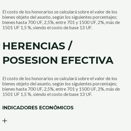
El costo de los honorarios se calculará sobre el valor de los
bienes objeto del asunto, según los siguientes porcentajes;
bienes hasta 700 UF, 2,5%, entre 701 y 1500 UF, 2%, más de
1501 UF 1,5 %, siendo el costo de base 13 UF.
HERENCIAS /
POSESION EFECTIVA
El costo de los honorarios se calculará sobre el valor de los
bienes objeto del asunto, según los siguientes porcentajes;
bienes hasta 700 UF, 2,5%, entre 701 y 1500 UF, 2%, más de
1501 UF 1,5 %, siendo el costo de base 13 UF.
INDICADORES ECONÓMICOS