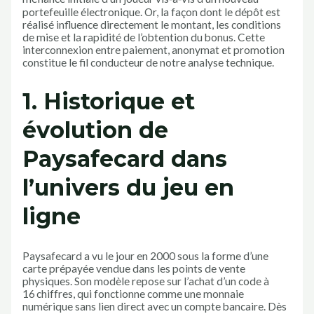
portefeuille électronique. Or, la façon dont le dépôt est
réalisé influence directement le montant, les conditions
de mise et la rapidité de l’obtention du bonus. Cette
interconnexion entre paiement, anonymat et promotion
constitue le fil conducteur de notre analyse technique.
1. Historique et
évolution de
Paysafecard dans
l’univers du jeu en
ligne
Paysafecard a vu le jour en 2000 sous la forme d’une
carte prépayée vendue dans les points de vente
physiques. Son modèle repose sur l’achat d’un code à
16 chiffres, qui fonctionne comme une monnaie
numérique sans lien direct avec un compte bancaire. Dès