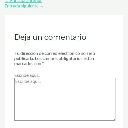
←
Entrada anterior
Entrada siguiente
→
Deja un comentario
Tu dirección de correo electrónico no será
publicada.
Los campos obligatorios están
marcados con
*
Escribe aquí...