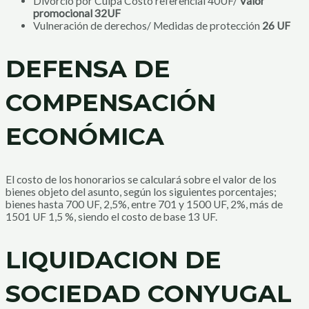
Divorcio por Culpa Costo referencial 40UF/
Valor
promocional 32UF
Vulneración de derechos/ Medidas de protección
26 UF
DEFENSA DE
COMPENSACIÓN
ECONÓMICA
El costo de los honorarios se calculará sobre el valor de los
bienes objeto del asunto, según los siguientes porcentajes;
bienes hasta 700 UF, 2,5%, entre 701 y 1500 UF, 2%, más de
1501 UF 1,5 %, siendo el costo de base 13 UF.
LIQUIDACION DE
SOCIEDAD CONYUGAL