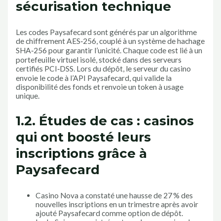
sécurisation technique
Les codes Paysafecard sont générés par un algorithme
de chiffrement AES‑256, couplé à un système de hachage
SHA‑256 pour garantir l’unicité. Chaque code est lié à un
portefeuille virtuel isolé, stocké dans des serveurs
certifiés PCI‑DSS. Lors du dépôt, le serveur du casino
envoie le code à l’API Paysafecard, qui valide la
disponibilité des fonds et renvoie un token à usage
unique.
1.2. Études de cas : casinos
qui ont boosté leurs
inscriptions grâce à
Paysafecard
Casino Nova a constaté une hausse de 27 % des
nouvelles inscriptions en un trimestre après avoir
ajouté Paysafecard comme option de dépôt.