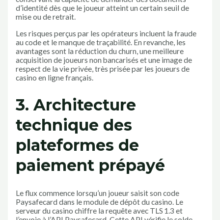
d’identité dès que le joueur atteint un certain seuil de
mise ou de retrait.
Les risques perçus par les opérateurs incluent la fraude
au code et le manque de traçabilité. En revanche, les
avantages sont la réduction du churn, une meilleure
acquisition de joueurs non bancarisés et une image de
respect de la vie privée, très prisée par les joueurs de
casino en ligne français.
3. Architecture
technique des
plateformes de
paiement prépayé
Le flux commence lorsqu’un joueur saisit son code
Paysafecard dans le module de dépôt du casino. Le
serveur du casino chiffre la requête avec TLS 1.3 et
l’envoie à l’API Paysafecard. Cette API vérifie le solde,