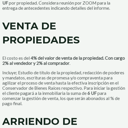
UF
por propiedad. Considera reunión por ZOOM para la
entrega de antecedentes indicando detalles del informe.
VENTA DE
PROPIEDADES
El costo es del
4% del valor de venta de la propiedad. Con cargo
2% al vendedor y 2% al comprador
.
Incluye; Estudio de título de la propiedad, redacción de poderes
y mandatos, escrituras de promesa y/o compraventa para
agilizar el proceso de venta hasta la efectiva inscripción en el
Conservador de Bienes Raíces respectivo. Para iniciar la gestión
el cliente pagará a la inmobiliaria la suma de
6 UF
para
comenzar la gestión de venta, los que serán abonados al % de
pago final.
ARRIENDO DE