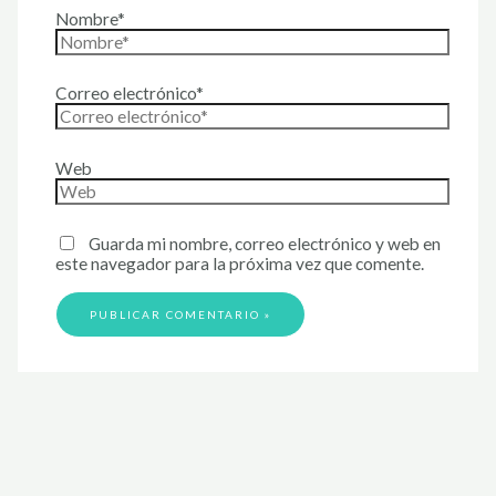
Nombre*
Correo electrónico*
Web
Guarda mi nombre, correo electrónico y web en
este navegador para la próxima vez que comente.