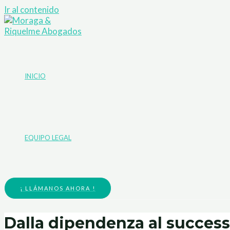
Ir al contenido
INICIO
EQUIPO LEGAL
¡ LLÁMANOS AHORA !
Dalla dipendenza al success