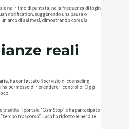
le nel ritmo di puntata, nella frequenza di login
a push notification, suggerendo una pausa o
in un arco di sei mesi, dimostrando come la
ianze reali
ia, ha contattato il servizio di counseling
li ha permesso di riprendere il controllo. Oggi
ioco.
e tramite il portale “GamStop” e ha partecipato
 “tempo trascorso”, Luca ha ridotto le perdite