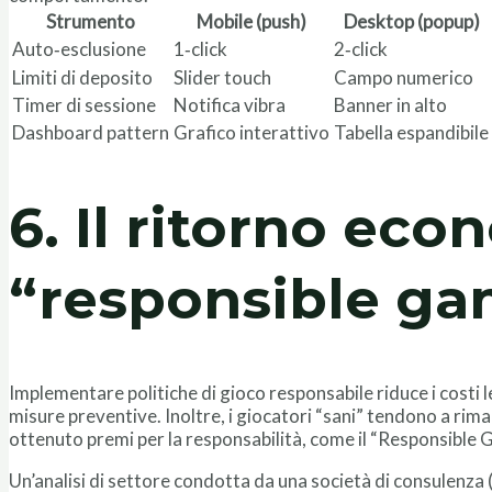
Strumento
Mobile (push)
Desktop (popup)
Auto‑esclusione
1‑click
2‑click
Limiti di deposito
Slider touch
Campo numerico
Timer di sessione
Notifica vibra
Banner in alto
Dashboard pattern
Grafico interattivo
Tabella espandibile
6. Il ritorno eco
“responsible ga
Implementare politiche di gioco responsabile riduce i costi 
misure preventive. Inoltre, i giocatori “sani” tendono a rim
ottenuto premi per la responsabilità, come il “Responsible 
Un’analisi di settore condotta da una società di consulenza (