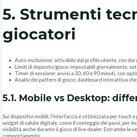
5. Strumenti tecn
giocatori
Auto‑esclusione: attivabile dal profilo utente, con dura
Limiti di deposito/gioco: impostabili giornalmente, se
Timer di sessione: avvisi a 30, 60 e 90 minuti, con opz
Analisi dei pattern di gioco: dashboard interattiva che 
5.1. Mobile vs Desktop: dif
Sui dispositivi mobili, l’interfaccia è ottimizzata per touc
widget di salute digitale, come il conteggio dei passi, per 
visibilità anche durante il gioco di live dealer. Entrambe le
comportamento.