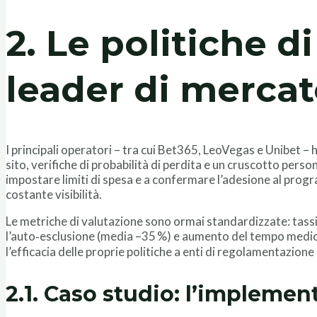
2. Le politiche 
leader di merca
I principali operatori – tra cui Bet365, LeoVegas e Unibet – 
sito, verifiche di probabilità di perdita e un cruscotto perso
impostare limiti di spesa e a confermare l’adesione al prog
costante visibilità.
Le metriche di valutazione sono ormai standardizzate: tassi di
l’auto‑esclusione (media –35 %) e aumento del tempo medio d
l’efficacia delle proprie politiche a enti di regolamentazione 
2.1. Caso studio: l’impleme