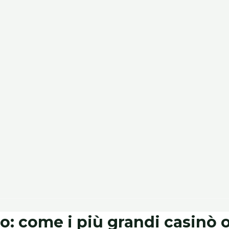
o: come i più grandi casinò 