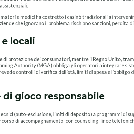
assistenziali.
sumatori e medici ha costretto i casinò tradizionali a interv
iende che ignorano il problema rischiano sanzioni, perdita di l
 e locali
re di protezione dei consumatori, mentre il Regno Unito, trami
aming Authority (MGA) obbliga gli operatori a integrare sist
vede controlli di verifica dell’età, limiti di spesa e l’obbligo 
me di gioco responsabile
cnici (auto‑esclusione, limiti di deposito) a programmi di su
ercorso di accompagnamento, con counseling, linee telefoniche