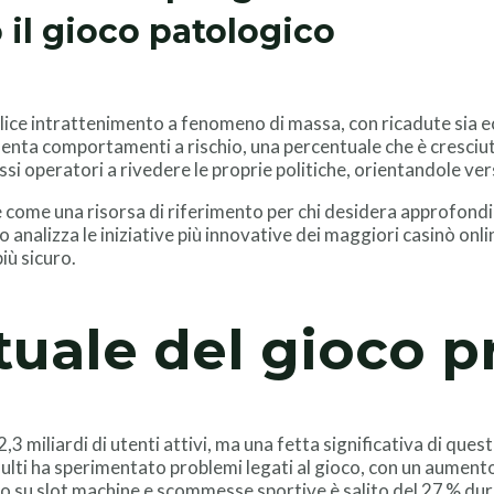
 il gioco patologico
plice intrattenimento a fenomeno di massa, con ricadute sia ec
presenta comportamenti a rischio, una percentuale che è cresc
ssi operatori a rivedere le proprie politiche, orientandole ve
 come una risorsa di riferimento per chi desidera approfondir
olo analizza le iniziative più innovative dei maggiori casinò onl
iù sicuro.
ttuale del gioco 
2,3 miliardi di utenti attivi, ma una fetta significativa di qu
ulti ha sperimentato problemi legati al gioco, con un aumento de
so su slot machine e scommesse sportive è salito del 27 % d