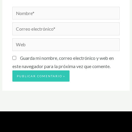
Nombre*
Correo
electrónico*
Web
Guarda mi nombre, correo electrónico y web en
este navegador para la próxima vez que comente.