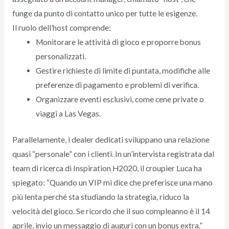
funge da punto di contatto unico per tutte le esigenze.
Il ruolo dell’host comprende:
Monitorare le attività di gioco e proporre bonus
personalizzati.
Gestire richieste di limite di puntata, modifiche alle
preferenze di pagamento e problemi di verifica.
Organizzare eventi esclusivi, come cene private o
viaggi a Las Vegas.
Parallelamente, i dealer dedicati sviluppano una relazione
quasi “personale” con i clienti. In un’intervista registrata dal
team di ricerca di Inspiration H2020, il croupier Luca ha
spiegato: “Quando un VIP mi dice che preferisce una mano
più lenta perché sta studiando la strategia, riduco la
velocità del gioco. Se ricordo che il suo compleanno è il 14
aprile, invio un messaggio di auguri con un bonus extra.”