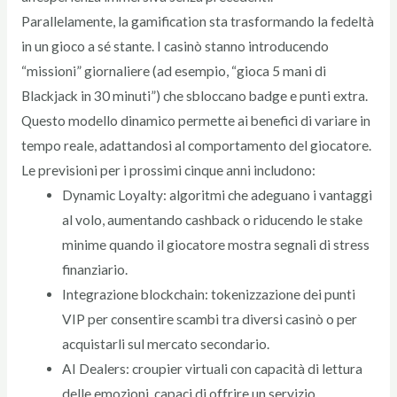
Parallelamente, la gamification sta trasformando la fedeltà
in un gioco a sé stante. I casinò stanno introducendo
“missioni” giornaliere (ad esempio, “gioca 5 mani di
Blackjack in 30 minuti”) che sbloccano badge e punti extra.
Questo modello dinamico permette ai benefici di variare in
tempo reale, adattandosi al comportamento del giocatore.
Le previsioni per i prossimi cinque anni includono:
Dynamic Loyalty: algoritmi che adeguano i vantaggi
al volo, aumentando cashback o riducendo le stake
minime quando il giocatore mostra segnali di stress
finanziario.
Integrazione blockchain: tokenizzazione dei punti
VIP per consentire scambi tra diversi casinò o per
acquistarli sul mercato secondario.
AI Dealers: croupier virtuali con capacità di lettura
delle emozioni, capaci di offrire un servizio