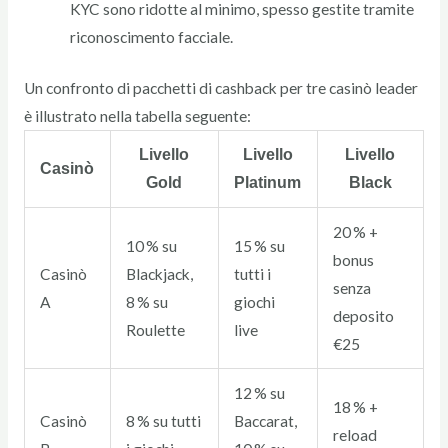
KYC sono ridotte al minimo, spesso gestite tramite
riconoscimento facciale.
Un confronto di pacchetti di cashback per tre casinò leader
è illustrato nella tabella seguente:
Livello
Livello
Livello
Casinò
Gold
Platinum
Black
20 % +
10 % su
15 % su
bonus
Casinò
Blackjack,
tutti i
senza
A
8 % su
giochi
deposito
Roulette
live
€25
12 % su
18 % +
Casinò
8 % su tutti
Baccarat,
reload