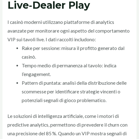
Live‑Dealer Play
I casinò moderni utilizzano piattaforme di analytics
avanzate per monitorare ogni aspetto del comportamento
VIP sui tavoli live. I dati raccolti includono:
Rake per sessione: misura il profitto generato dal
casinò.
Tempo medio di permanenza al tavolo: indica
l’engagement.
Pattern di puntata: analisi della distribuzione delle
scommesse per identificare strategie vincenti o
potenziali segnali di gioco problematico.
Le soluzioni di intelligenza artificiale, come i motori di
predictive analytics, permettono di prevedere il churn con
una precisione del 85 %. Quando un VIP mostra segnali di