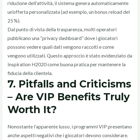
riduzione dell’attività, il sistema genera automaticamente
un’offerta personalizzata (ad esempio, un bonus reload del
25 %).
Dal punto di vista della trasparenza, molti operatori
pubblicano una “privacy dashboard” dove i giocatori
possono vedere quali dati vengono raccolti e come
vengono utilizzati. Questo approccio è stato evidenziato da
Inspiration H2020 come buona pratica per mantenere la
fiducia della clientela.
7. Pitfalls and Criticisms
– Are VIP Benefits Truly
Worth It?
Nonostante l’apparente lusso, i programmi VIP presentano
anche aspetti negativi che i giocatori devono considerare.