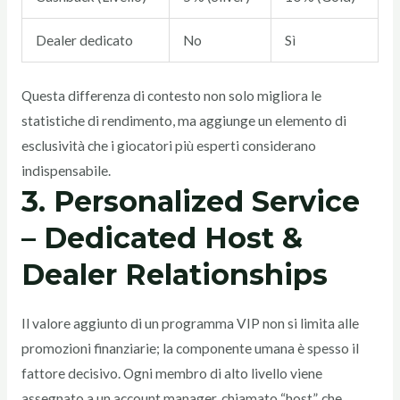
Dealer dedicato
No
Sì
Questa differenza di contesto non solo migliora le
statistiche di rendimento, ma aggiunge un elemento di
esclusività che i giocatori più esperti considerano
indispensabile.
3. Personalized Service
– Dedicated Host &
Dealer Relationships
Il valore aggiunto di un programma VIP non si limita alle
promozioni finanziarie; la componente umana è spesso il
fattore decisivo. Ogni membro di alto livello viene
assegnato a un account manager, chiamato “host”, che