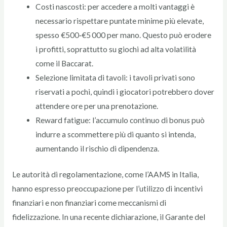
Costi nascosti: per accedere a molti vantaggi è
necessario rispettare puntate minime più elevate,
spesso €500‑€5 000 per mano. Questo può erodere
i profitti, soprattutto su giochi ad alta volatilità
come il Baccarat.
Selezione limitata di tavoli: i tavoli privati sono
riservati a pochi, quindi i giocatori potrebbero dover
attendere ore per una prenotazione.
Reward fatigue: l’accumulo continuo di bonus può
indurre a scommettere più di quanto si intenda,
aumentando il rischio di dipendenza.
Le autorità di regolamentazione, come l’AAMS in Italia,
hanno espresso preoccupazione per l’utilizzo di incentivi
finanziari e non finanziari come meccanismi di
fidelizzazione. In una recente dichiarazione, il Garante del