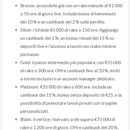
Bronze: accessibile già con un rake mensile di €1 000
o 50 ore di gioco live. Include bonus di benvenuto
del 10 % e un cashback del 2 % sulle perdite.
Silver: richiede €5 000 di rake o 150 ore. Aggiunge
un cashback del 5 %, un bonus reload del 15 % su
depositi live e l’accesso a tavoli con stake minime
più basse.
Gold: il passo intermedio più popolare, con €15 000
di rake o 300 ore. Offre cashback fino al 10 %, inviti
a tornei esclusivi e un account manager dedicato.
Platinum: €35 000 di rake o 600 ore. Include un
cashback del 15 %, bonus senza deposito di €25, e la
possibilità di prenotare tavoli privati con croupier
personalizzati.
Black: il vertice, riservato a chi supera €75 000 di
rake o 1 200 ore di gioco. Offre cashback del 20 %,