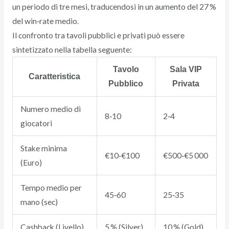
un periodo di tre mesi, traducendosi in un aumento del 27 %
del win‑rate medio.
Il confronto tra tavoli pubblici e privati può essere
sintetizzato nella tabella seguente:
Tavolo
Sala VIP
Caratteristica
Pubblico
Privata
Numero medio di
8‑10
2‑4
giocatori
Stake minima
€10‑€100
€500‑€5 000
(Euro)
Tempo medio per
45‑60
25‑35
mano (sec)
Cashback (Livello)
5 % (Silver)
10 % (Gold)