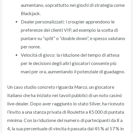
aumentano, soprattutto nei giochi di strategia come
Blackjack.
Dealer personalizzati: i croupier apprendono le
preferenze dei clienti VIP, ad esempio la scelta di
puntare su “split” o “double down”, e spesso salutano
per nome.
Velocità di gioco: la riduzione del tempo di attesa
per le decisioni degli altri giocatori consente più
mani per ora, aumentando il potenziale di guadagno.
Un caso studio concreto riguarda Marco, un giocatore
italiano che ha iniziato nei tavoli pubblici di un noto casinò
live‑dealer. Dopo aver raggiunto lo stato Silver, ha ricevuto
l’invito a una stanza privata di Roulette a €5 000 di puntata
minima. Con la riduzione del numero di partecipanti da 8 a
4, la sua percentuale di vincita è passata dal 45 % al 57 % in