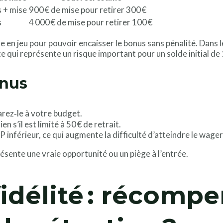
s + mise
900 € de mise pour retirer 300 €
s
4 000 € de mise pour retirer 100 €
 en jeu pour pouvoir encaisser le bonus sans pénalité. Dans l
e qui représente un risque important pour un solde initial de 
onus
arez‑le à votre budget.
n s’il est limité à 50 € de retrait.
P inférieur, ce qui augmente la difficulté d’atteindre le wager
résente une vraie opportunité ou un piège à l’entrée.
fidélité : récomp