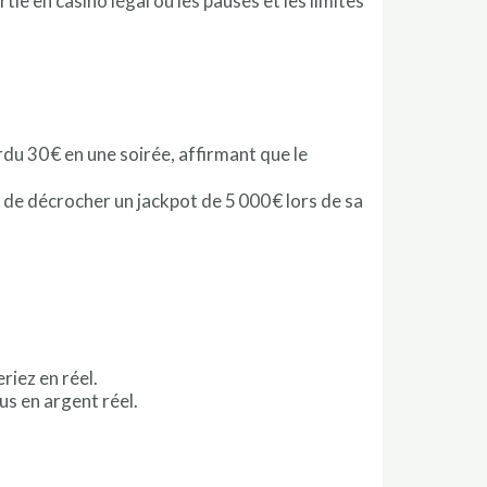
tie en casino légal où les pauses et les limites
du 30 € en une soirée, affirmant que le
s de décrocher un jackpot de 5 000 € lors de sa
riez en réel.
us en argent réel.