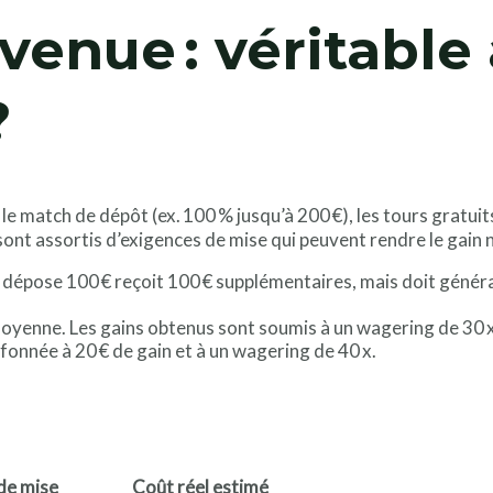
venue : véritabl
?
e match de dépôt (ex. 100 % jusqu’à 200 €), les tours gratuits
sont assortis d’exigences de mise qui peuvent rendre le gain n
i dépose 100 € reçoit 100 € supplémentaires, mais doit général
é moyenne. Les gains obtenus sont soumis à un wagering de 30 x
afonnée à 20 € de gain et à un wagering de 40 x.
de mise
Coût réel estimé