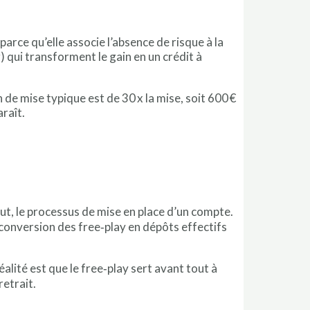
rce qu’elle associe l’absence de risque à la
 qui transforment le gain en un crédit à
 de mise typique est de 30 x la mise, soit 600 €
araît.
rtout, le processus de mise en place d’un compte.
e conversion des free‑play en dépôts effectifs
alité est que le free‑play sert avant tout à
retrait.