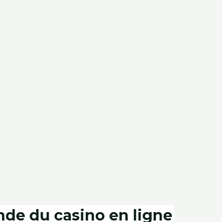
nde du casino en ligne