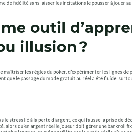
e de fidélité sans laisser les incitations le pousser à jouer 
me outil d’appren
ou illusion ?
e maîtriser les règles du poker, d’expérimenter les lignes de 
ent que le passage du mode gratuit au réel a été fluide, surto
 le stress lié à la perte d’argent, ce qui fausse la prise de déc
ité, alors qu’en argent réel le joueur doit gérer une bankroll f