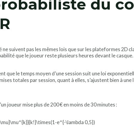
 probabiliste du
VR
isé ne suivent pas les mêmes lois que sur les plateformes 2D 
abilité que le joueur reste plusieurs heures devant le casque.
nt que le temps moyen d’une session suit une loi exponentiell
ises totales par session, quant à elles, s’ajustent bien à un
u’un joueur mise plus de 200 € en moins de 30 minutes :
\mu}\mu^{k}}{k!}\times(1-e^{-\lambda 0,5})