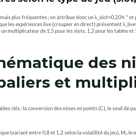
is plus fréquentes ; on attribue donc un λ_slot≈0,20 h⁻¹ et μ
 que les expériences live (croupier en direct) présentent λ_liv
un multiplicateur de 1,5 pour les slots, 1,2 pour les tables et 1
thématique des n
 paliers et multip
s clés : la conversion des mises en points (C), le seuil de pas
ue (variant entre 0,8 et 1,2 selon la volatilité du jeu), M₀ le 