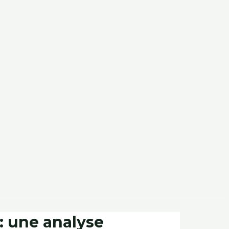
: une analyse