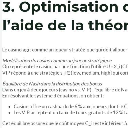
3. Optimisation
l’aide de la théo
Le casino agit comme un joueur stratégique qui doit allouer
Modélisation du casino comme un joueur stratégique
On représente le casino par une fonction d’utilité U = Σ_i (CL
VIP répond à une stratégie s_i ∈ {low, medium, high} qui cor
Équilibre de Nash dans la distribution des bonus
Dans un jeu à deux joueurs (casino vs. VIP), l’équilibre de 
En résolvant le système d’équations, on obtient :
Casino offre un cashback de 6 % aux joueurs dont le C
Les VIP acceptent un taux de tours gratuits de 12 % ta
Cet équilibre assure que le coût moyen C_i reste inférieur à