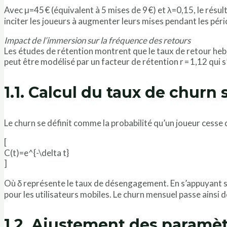
Avec μ=45 € (équivalent à 5 mises de 9 €) et λ=0,15, le résul
inciter les joueurs à augmenter leurs mises pendant les péri
Impact de l’immersion sur la fréquence des retours
Les études de rétention montrent que le taux de retour he
peut être modélisé par un facteur de rétention r = 1,12 qui 
1.1. Calcul du taux de churn 
Le churn se définit comme la probabilité qu’un joueur cesse 
[
C(t)=e^{-\delta t}
]
Où δ représente le taux de désengagement. En s’appuyant su
pour les utilisateurs mobiles. Le churn mensuel passe ainsi 
1.2. Ajustement des paramètre