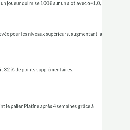
un joueur qui mise 100 € sur un slot avec α=1,0,
 élevée pour les niveaux supérieurs, augmentant la
it 32 % de points supplémentaires.
nt le palier Platine après 4 semaines grâce à