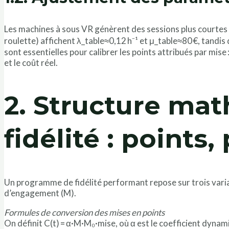
Les machines à sous VR génèrent des sessions plus courtes ma
roulette) affichent λ_table≈0,12 h⁻¹ et μ_table≈80 €, tandis
sont essentielles pour calibrer les points attribués par mise : 
et le coût réel.
2. Structure ma
fidélité : points,
Un programme de fidélité performant repose sur trois variable
d’engagement (M).
Formules de conversion des mises en points
On définit C(t) = α·M·M₀·mise, où α est le coefficient dynamiq