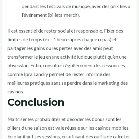
pendant les festivals de musique, avec des prix liés à
l’événement (billets, merch).
Il est essentiel de rester social et responsable. Fixer des
limites de temps (ex. : 1 heure après chaque repas) et
partager les gains ou les pertes avec des amis peut
transformer le jeu en une activité ludique plutôt qu’en une
obsession. Enfin, consulter régulièrement des ressources
comme Ipra Landry permet de rester informé des
meilleures pratiques sans se perdre dans le marketing des
casinos.
Conclusion
Maîtriser les probabilités et décoder les bonus sont les
piliers d’une saison estivale réussie sur les casinos mobiles.
En planifiant ses sessions, en utilisant des outils de calcul et