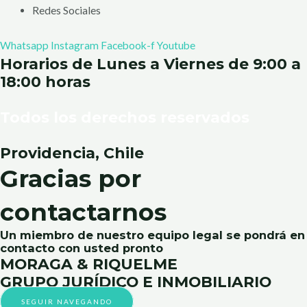
Redes Sociales
Whatsapp
Instagram
Facebook-f
Youtube
Horarios de Lunes a Viernes de 9:00 a
18:00 horas
Todos los derechos reservados
Providencia, Chile
Gracias por
contactarnos
Un miembro de nuestro equipo legal se pondrá en
contacto con usted pronto
MORAGA & RIQUELME
GRUPO JURÍDICO E INMOBILIARIO
SEGUIR NAVEGANDO