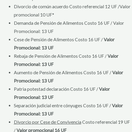
Divorcio de común acuerdo Costo referencial 12 UF /Valor
promocional 10 UF*
Demanda de Pensión de Alimentos Costo 16 UF / Valor
Promocional: 13 UF
Cese de Pensión de Alimentos Costo 16 UF /
Valor
Promocional: 13 UF
Rebaja de Pensión de Alimentos Costo 16 UF /
Valor
Promocional: 13 UF
Aumento de Pensión de Alimentos Costo 16 UF /
Valor
Promocional: 13 UF
Patria potestad declaración Costo 16 UF /
Valor
Promocional: 13 UF
Separación judicial entre cónyuges Costo 16 UF /
Valor
Promocional: 13 UF
Divorcio por Cese de Convivencia
Costo referencial 19 UF
/
Valor promocional 16 UF