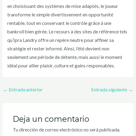
en choisissant des systèmes de mise adaptés, le joueur
transforme le simple divertissement en opportunité
rentable, tout en conservant le contrôle grâce à une
bankroll bien gérée. Le recours à des sites de référence tels
qu’Ipra Landry offre un repère neutre pour affiner sa
stratégie et rester informé. Ainsi, l’été devient non
seulement une période de détente, mais aussi le moment
idéal pour allier plaisir, culture et gains responsables.
←
Entrada anterior
Entrada siguiente
→
Deja un comentario
Tu dirección de correo electrónico no será publicada.