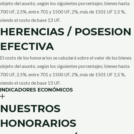
objeto del asunto, según los siguientes porcentajes; bienes hasta
700 UF, 2,5%, entre 701 y 1500 UF, 2%, más de 1501 UF 1,5 %,
siendo el costo de base 13 UF.
HERENCIAS / POSESION
EFECTIVA
El costo de los honorarios se calculará sobre el valor de los bienes
objeto del asunto, según los siguientes porcentajes; bienes hasta
700 UF, 2,5%, entre 701 y 1500 UF, 2%, más de 1501 UF 1,5 %,
siendo el costo de base 13 UF.
INDICADORES ECONÓMICOS
NUESTROS
HONORARIOS