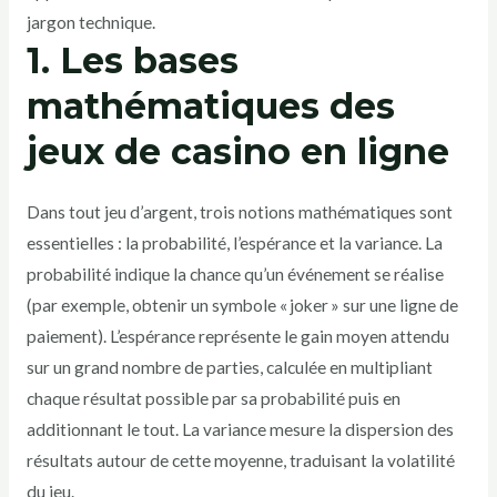
jargon technique.
1. Les bases
mathématiques des
jeux de casino en ligne
Dans tout jeu d’argent, trois notions mathématiques sont
essentielles : la probabilité, l’espérance et la variance. La
probabilité indique la chance qu’un événement se réalise
(par exemple, obtenir un symbole « joker » sur une ligne de
paiement). L’espérance représente le gain moyen attendu
sur un grand nombre de parties, calculée en multipliant
chaque résultat possible par sa probabilité puis en
additionnant le tout. La variance mesure la dispersion des
résultats autour de cette moyenne, traduisant la volatilité
du jeu.