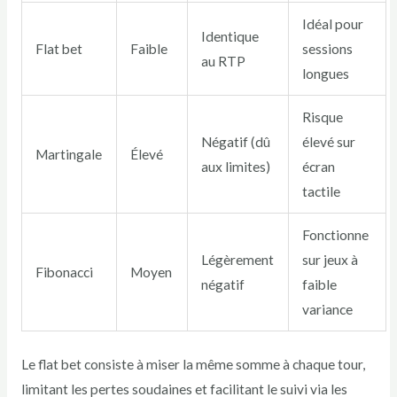
Idéal pour
Identique
Flat bet
Faible
sessions
au RTP
longues
Risque
Négatif (dû
élevé sur
Martingale
Élevé
aux limites)
écran
tactile
Fonctionne
Légèrement
sur jeux à
Fibonacci
Moyen
négatif
faible
variance
Le flat bet consiste à miser la même somme à chaque tour,
limitant les pertes soudaines et facilitant le suivi via les