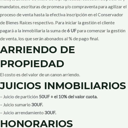
mandatos, escrituras de promesa y/o compraventa para agilizar el
proceso de venta hasta la efectiva inscripción en el Conservador
de Bienes Raíces respectivo. Para iniciar la gestión el cliente
pagará a la inmobiliaria la suma de
6 UF
para comenzar la gestión
de venta, los que serán abonados al % de pago final.
ARRIENDO DE
PROPIEDAD
El costo es del valor de un canon arriendo.
JUICIOS INMOBILIARIOS
– Juicio de partición
50UF + el 10% del valor cuota.
– Juicio sumario
30UF.
– Juicio arrendamiento
30UF.
HONORARIOS