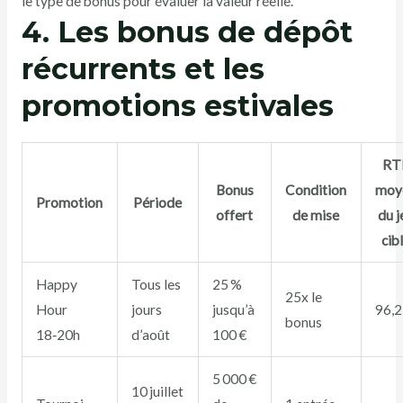
le type de bonus pour évaluer la valeur réelle.
4. Les bonus de dépôt
récurrents et les
promotions estivales
RT
Bonus
Condition
moy
Promotion
Période
offert
de mise
du j
cib
Happy
Tous les
25 %
25x le
Hour
jours
jusqu’à
96,2
bonus
18‑20h
d’août
100 €
5 000 €
10 juillet