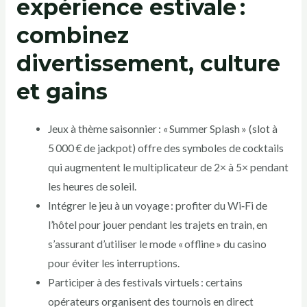
expérience estivale :
combinez
divertissement, culture
et gains
Jeux à thème saisonnier : « Summer Splash » (slot à
5 000 € de jackpot) offre des symboles de cocktails
qui augmentent le multiplicateur de 2× à 5× pendant
les heures de soleil.
Intégrer le jeu à un voyage : profiter du Wi‑Fi de
l’hôtel pour jouer pendant les trajets en train, en
s’assurant d’utiliser le mode « offline » du casino
pour éviter les interruptions.
Participer à des festivals virtuels : certains
opérateurs organisent des tournois en direct