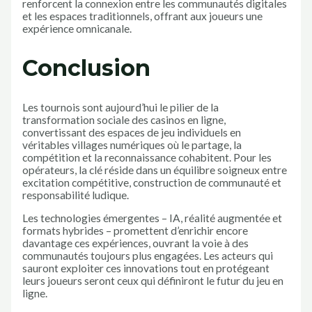
renforcent la connexion entre les communautés digitales
et les espaces traditionnels, offrant aux joueurs une
expérience omnicanale.
Conclusion
Les tournois sont aujourd’hui le pilier de la
transformation sociale des casinos en ligne,
convertissant des espaces de jeu individuels en
véritables villages numériques où le partage, la
compétition et la reconnaissance cohabitent. Pour les
opérateurs, la clé réside dans un équilibre soigneux entre
excitation compétitive, construction de communauté et
responsabilité ludique.
Les technologies émergentes – IA, réalité augmentée et
formats hybrides – promettent d’enrichir encore
davantage ces expériences, ouvrant la voie à des
communautés toujours plus engagées. Les acteurs qui
sauront exploiter ces innovations tout en protégeant
leurs joueurs seront ceux qui définiront le futur du jeu en
ligne.