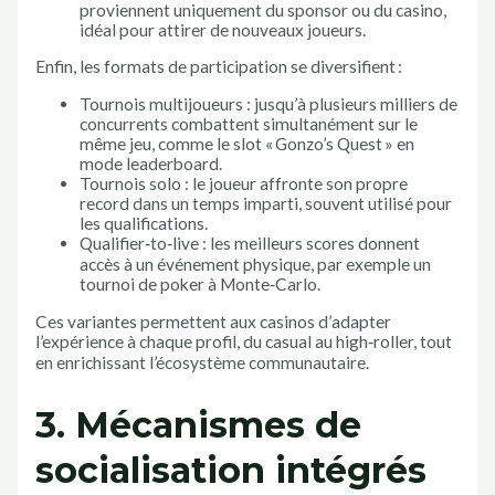
proviennent uniquement du sponsor ou du casino,
idéal pour attirer de nouveaux joueurs.
Enfin, les formats de participation se diversifient :
Tournois multijoueurs : jusqu’à plusieurs milliers de
concurrents combattent simultanément sur le
même jeu, comme le slot « Gonzo’s Quest » en
mode leaderboard.
Tournois solo : le joueur affronte son propre
record dans un temps imparti, souvent utilisé pour
les qualifications.
Qualifier‑to‑live : les meilleurs scores donnent
accès à un événement physique, par exemple un
tournoi de poker à Monte‑Carlo.
Ces variantes permettent aux casinos d’adapter
l’expérience à chaque profil, du casual au high‑roller, tout
en enrichissant l’écosystème communautaire.
3. Mécanismes de
socialisation intégrés