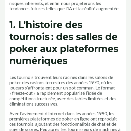
risques inhérents, et enfin, nous projeterons les
tendances futures telles que l’IA et la réalité augmentée.
1. L’histoire des
tournois : des salles de
poker aux plateformes
numériques
Les tournois trouvent leurs racines dans les salons de
poker des casinos terrestres des années 1970, où les
joueurs s’affrontaient pour un pot commun. Le format
« freeze‑out » a rapidement popularisé l’idée de
compétition structurée, avec des tables limitées et des
éliminations successives.
Avec l’avènement d’Internet dans les années 1990, les
premières plateformes de poker en ligne ont reproduit
ces tournois, ajoutant des fonctionnalités de chat et de
suivi de scores. Peu après, les fournisseurs de machines à