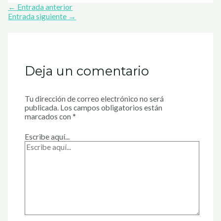
←
Entrada anterior
Entrada siguiente
→
Deja un comentario
Tu dirección de correo electrónico no será
publicada.
Los campos obligatorios están
marcados con
*
Escribe aquí...