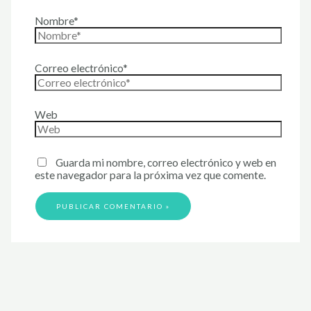
Nombre*
Correo electrónico*
Web
Guarda mi nombre, correo electrónico y web en
este navegador para la próxima vez que comente.