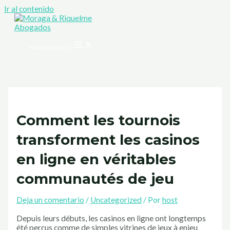
Ir al contenido
MAIN MENU
Comment les tournois
transforment les casinos
en ligne en véritables
communautés de jeu
Deja un comentario
/
Uncategorized
/ Por
host
Depuis leurs débuts, les casinos en ligne ont longtemps
été perçus comme de simples vitrines de jeux à enjeu