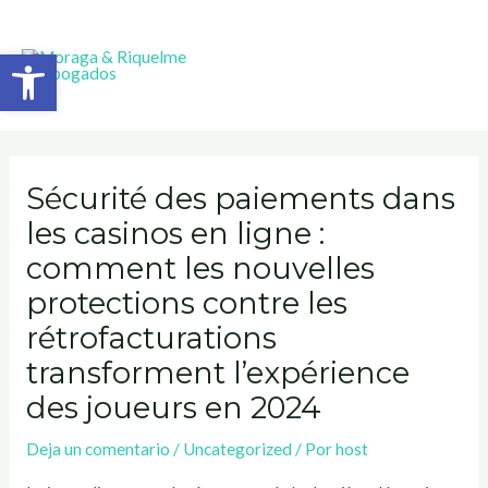
Ir
MAI
al
Abrir barra de herramientas
ME
contenido
Sécurité des paiements dans
les casinos en ligne :
comment les nouvelles
protections contre les
rétrofacturations
transforment l’expérience
des joueurs en 2024
Deja un comentario
/
Uncategorized
/ Por
host