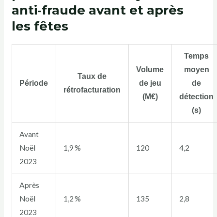
anti‑fraude avant et après
les fêtes
Temps
Volume
moyen
Taux de
Période
de jeu
de
rétrofacturation
(M€)
détection
(s)
Avant
Noël
1,9 %
120
4,2
2023
Après
Noël
1,2 %
135
2,8
2023