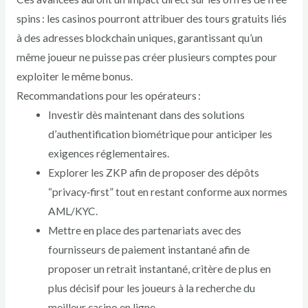
spins : les casinos pourront attribuer des tours gratuits liés
à des adresses blockchain uniques, garantissant qu’un
même joueur ne puisse pas créer plusieurs comptes pour
exploiter le même bonus.
Recommandations pour les opérateurs :
Investir dès maintenant dans des solutions
d’authentification biométrique pour anticiper les
exigences réglementaires.
Explorer les ZKP afin de proposer des dépôts
“privacy‑first” tout en restant conforme aux normes
AML/KYC.
Mettre en place des partenariats avec des
fournisseurs de paiement instantané afin de
proposer un retrait instantané, critère de plus en
plus décisif pour les joueurs à la recherche du
meilleur casino en ligne.