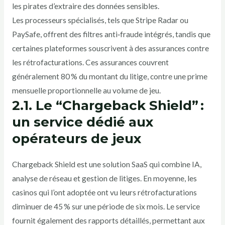
les pirates d’extraire des données sensibles.
Les processeurs spécialisés, tels que Stripe Radar ou
PaySafe, offrent des filtres anti‑fraude intégrés, tandis que
certaines plateformes souscrivent à des assurances contre
les rétrofacturations. Ces assurances couvrent
généralement 80 % du montant du litige, contre une prime
mensuelle proportionnelle au volume de jeu.
2.1. Le “Chargeback Shield” :
un service dédié aux
opérateurs de jeux
Chargeback Shield est une solution SaaS qui combine IA,
analyse de réseau et gestion de litiges. En moyenne, les
casinos qui l’ont adoptée ont vu leurs rétrofacturations
diminuer de 45 % sur une période de six mois. Le service
fournit également des rapports détaillés, permettant aux