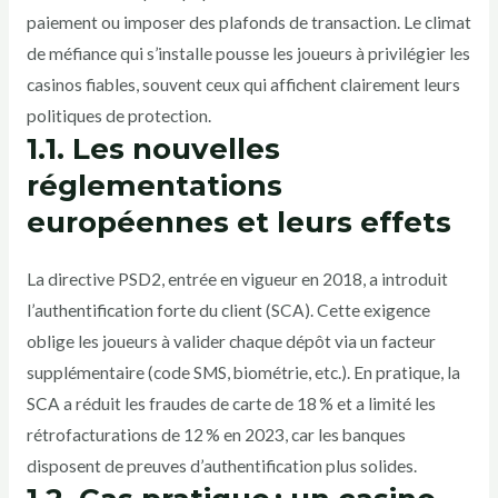
paiement ou imposer des plafonds de transaction. Le climat
de méfiance qui s’installe pousse les joueurs à privilégier les
casinos fiables, souvent ceux qui affichent clairement leurs
politiques de protection.
1.1. Les nouvelles
réglementations
européennes et leurs effets
La directive PSD2, entrée en vigueur en 2018, a introduit
l’authentification forte du client (SCA). Cette exigence
oblige les joueurs à valider chaque dépôt via un facteur
supplémentaire (code SMS, biométrie, etc.). En pratique, la
SCA a réduit les fraudes de carte de 18 % et a limité les
rétrofacturations de 12 % en 2023, car les banques
disposent de preuves d’authentification plus solides.