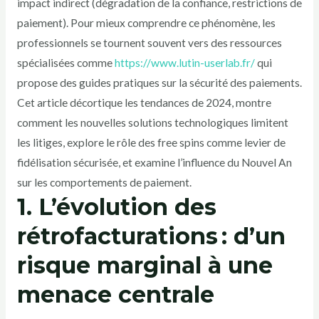
impact indirect (dégradation de la confiance, restrictions de
paiement). Pour mieux comprendre ce phénomène, les
professionnels se tournent souvent vers des ressources
spécialisées comme
https://www.lutin-userlab.fr/
qui
propose des guides pratiques sur la sécurité des paiements.
Cet article décortique les tendances de 2024, montre
comment les nouvelles solutions technologiques limitent
les litiges, explore le rôle des free spins comme levier de
fidélisation sécurisée, et examine l’influence du Nouvel An
sur les comportements de paiement.
1. L’évolution des
rétrofacturations : d’un
risque marginal à une
menace centrale