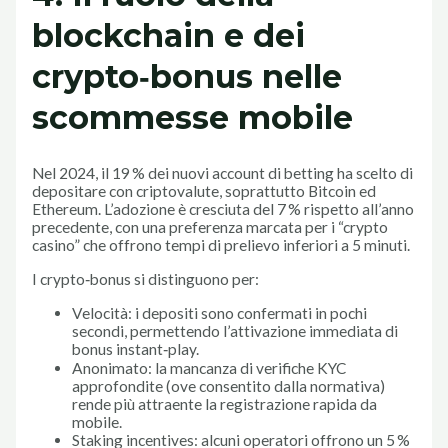
blockchain e dei
crypto‑bonus nelle
scommesse mobile
Nel 2024, il 19 % dei nuovi account di betting ha scelto di
depositare con criptovalute, soprattutto Bitcoin ed
Ethereum. L’adozione è cresciuta del 7 % rispetto all’anno
precedente, con una preferenza marcata per i “crypto
casino” che offrono tempi di prelievo inferiori a 5 minuti.
I crypto‑bonus si distinguono per:
Velocità: i depositi sono confermati in pochi
secondi, permettendo l’attivazione immediata di
bonus instant‑play.
Anonimato: la mancanza di verifiche KYC
approfondite (ove consentito dalla normativa)
rende più attraente la registrazione rapida da
mobile.
Staking incentives: alcuni operatori offrono un 5 %