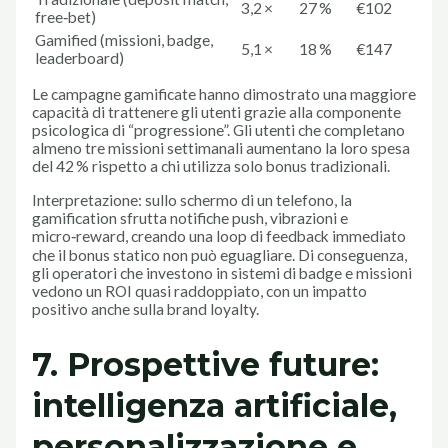
3,2 ×
27 %
€102
free‑bet)
Gamified (missioni, badge,
5,1 ×
18 %
€147
leaderboard)
Le campagne gamificate hanno dimostrato una maggiore
capacità di trattenere gli utenti grazie alla componente
psicologica di “progressione”. Gli utenti che completano
almeno tre missioni settimanali aumentano la loro spesa
del 42 % rispetto a chi utilizza solo bonus tradizionali.
Interpretazione: sullo schermo di un telefono, la
gamification sfrutta notifiche push, vibrazioni e
micro‑reward, creando una loop di feedback immediato
che il bonus statico non può eguagliare. Di conseguenza,
gli operatori che investono in sistemi di badge e missioni
vedono un ROI quasi raddoppiato, con un impatto
positivo anche sulla brand loyalty.
7. Prospettive future:
intelligenza artificiale,
personalizzazione e