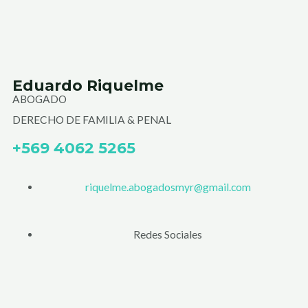
Eduardo
Riquelme
ABOGADO
DERECHO DE FAMILIA & PENAL
+569 4062 5265
riquelme.abogadosmyr@gmail.com
Redes Sociales
W
I
F
Y