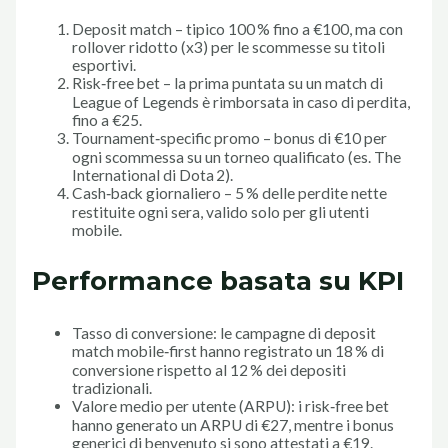
Deposit match – tipico 100 % fino a €100, ma con
rollover ridotto (x3) per le scommesse su titoli
esportivi.
Risk‑free bet – la prima puntata su un match di
League of Legends è rimborsata in caso di perdita,
fino a €25.
Tournament‑specific promo – bonus di €10 per
ogni scommessa su un torneo qualificato (es. The
International di Dota 2).
Cash‑back giornaliero – 5 % delle perdite nette
restituite ogni sera, valido solo per gli utenti
mobile.
Performance basata su KPI
Tasso di conversione: le campagne di deposit
match mobile‑first hanno registrato un 18 % di
conversione rispetto al 12 % dei depositi
tradizionali.
Valore medio per utente (ARPU): i risk‑free bet
hanno generato un ARPU di €27, mentre i bonus
generici di benvenuto si sono attestati a €19.