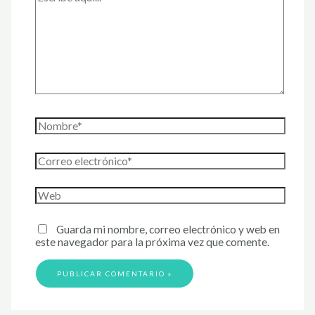
Guarda mi nombre, correo electrónico y web en
este navegador para la próxima vez que comente.