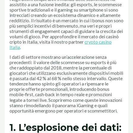
assistito a una fusione inedita: gli esports, le scommesse
sportive tradizionali e il gaming su smartphone si sono
intrecciati creando un ecosistema dinamico e altamente
redditizio. Il risultato è un mercato in cui i bonus non sono
più semplici incentivi di benvenuto, ma veri e propri
strumenti di engagement capaci di guidare la crescita dei
volumi di gioco. Per approfondire il mercato dei casinò
cripto in Italia, visita il nostro partner
crypto casino
Italia
.
I dati di settore mostrano un’accelerazione senza
precedenti: il valore delle scommesse su esports è più
che raddoppiato dal 2018, mentre la percentuale di
giocatori che utilizzano esclusivamente dispositivi mobili
è passata dal 42 % al 68 % nello stesso intervallo. Queste
tendenze hanno spinto gli operatori a ripensare le
proprie offerte promozionali, introducendo bonus
mobile‑first, cash‑back in tempo reale e promozioni
legate a tornei live. Scopriremo come queste innovazioni
stanno rimodellando il panorama iGaming e quali
opportunità emergono per operatori e scommettitori.
1. L’esplosione dei dati: