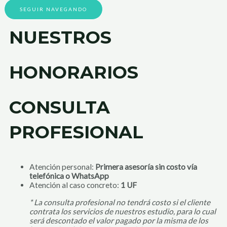
SEGUIR NAVEGANDO
NUESTROS
HONORARIOS
CONSULTA
PROFESIONAL
Atención personal:
Primera asesoría sin costo vía
telefónica o WhatsApp
Atención al caso concreto:
1 UF
* La consulta profesional no tendrá costo si el cliente
contrata los servicios de nuestros estudio, para lo cual
será descontado el valor pagado por la misma de los