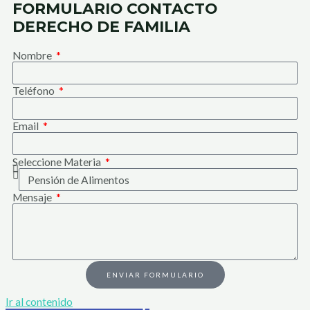
FORMULARIO CONTACTO
DERECHO DE FAMILIA
Nombre
Teléfono
Email
Seleccione Materia
Mensaje
ENVIAR FORMULARIO
Ir al contenido