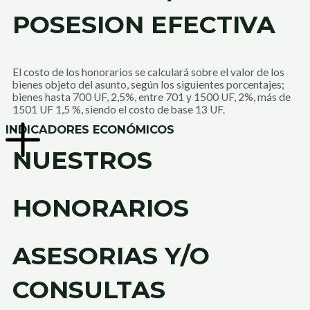
POSESION EFECTIVA
El costo de los honorarios se calculará sobre el valor de los
bienes objeto del asunto, según los siguientes porcentajes;
bienes hasta 700 UF, 2,5%, entre 701 y 1500 UF, 2%, más de
1501 UF 1,5 %, siendo el costo de base 13 UF.
INDICADORES ECONÓMICOS
NUESTROS
HONORARIOS
ASESORIAS Y/O
CONSULTAS