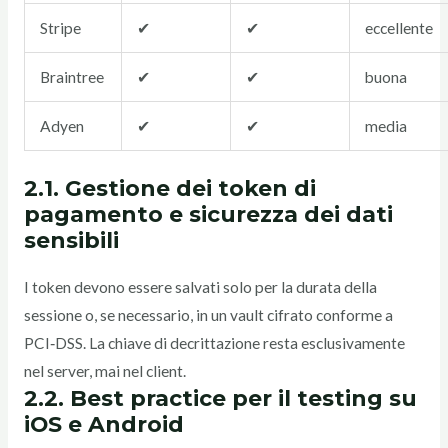
Stripe
✔︎
✔︎
eccellente
Braintree
✔︎
✔︎
buona
Adyen
✔︎
✔︎
media
2.1. Gestione dei token di
pagamento e sicurezza dei dati
sensibili
I token devono essere salvati solo per la durata della
sessione o, se necessario, in un vault cifrato conforme a
PCI‑DSS. La chiave di decrittazione resta esclusivamente
nel server, mai nel client.
2.2. Best practice per il testing su
iOS e Android