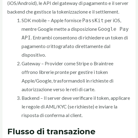
(iOS/Android), le API del gateway di pagamento e il server
backend che gestisce la tokenizzazione e il settlement.
SDK mobile – Apple fornisce
per iOS,
PassKit
mentre Google mette a disposizione
Google Pay
. Entrambi consentono di richiedere un token di
API
pagamento crittografato direttamente dal
dispositivo.
Gateway – Provider come Stripe o Braintree
offrono librerie pronte per gestire i token
Apple/Google, trasformandoli in richieste di
autorizzazione verso le reti di carte.
Backend – Il server deve verificare il token, applicare
le regole di AML/KYC (se richieste) e inviare la
risposta di conferma al client.
Flusso di transazione