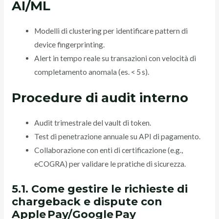
AI/ML
Modelli di clustering per identificare pattern di
device fingerprinting.
Alert in tempo reale su transazioni con velocità di
completamento anomala (es. < 5 s).
Procedure di audit interno
Audit trimestrale del vault di token.
Test di penetrazione annuale su API di pagamento.
Collaborazione con enti di certificazione (e.g.,
eCOGRA) per validare le pratiche di sicurezza.
5.1. Come gestire le richieste di
chargeback e dispute con
Apple Pay/Google Pay