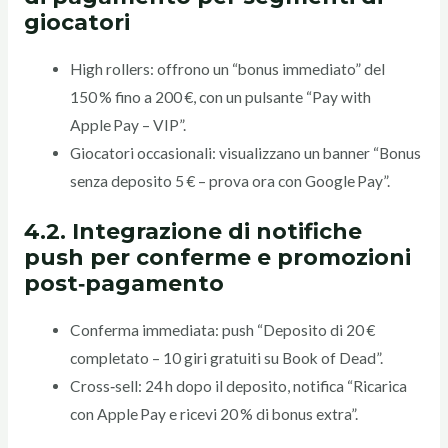
giocatori
High rollers: offrono un “bonus immediato” del
150 % fino a 200 €, con un pulsante “Pay with
Apple Pay – VIP”.
Giocatori occasionali: visualizzano un banner “Bonus
senza deposito 5 € – prova ora con Google Pay”.
4.2. Integrazione di notifiche
push per conferme e promozioni
post‑pagamento
Conferma immediata: push “Deposito di 20 €
completato – 10 giri gratuiti su Book of Dead”.
Cross‑sell: 24 h dopo il deposito, notifica “Ricarica
con Apple Pay e ricevi 20 % di bonus extra”.