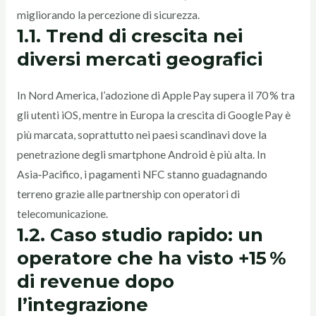
migliorando la percezione di sicurezza.
1.1. Trend di crescita nei
diversi mercati geografici
In Nord America, l’adozione di Apple Pay supera il 70 % tra
gli utenti iOS, mentre in Europa la crescita di Google Pay è
più marcata, soprattutto nei paesi scandinavi dove la
penetrazione degli smartphone Android è più alta. In
Asia‑Pacifico, i pagamenti NFC stanno guadagnando
terreno grazie alle partnership con operatori di
telecomunicazione.
1.2. Caso studio rapido: un
operatore che ha visto +15 %
di revenue dopo
l’integrazione