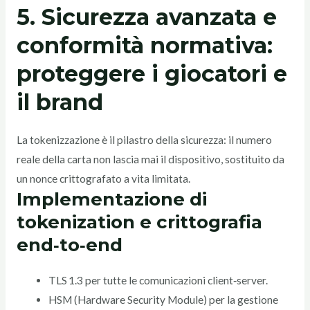
5. Sicurezza avanzata e
conformità normativa:
proteggere i giocatori e
il brand
La tokenizzazione è il pilastro della sicurezza: il numero
reale della carta non lascia mai il dispositivo, sostituito da
un nonce crittografato a vita limitata.
Implementazione di
tokenization e crittografia
end‑to‑end
TLS 1.3 per tutte le comunicazioni client‑server.
HSM (Hardware Security Module) per la gestione