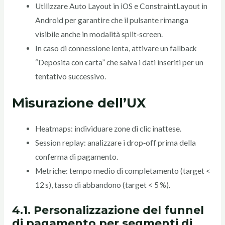
Utilizzare Auto Layout in iOS e ConstraintLayout in
Android per garantire che il pulsante rimanga
visibile anche in modalità split‑screen.
In caso di connessione lenta, attivare un fallback
“Deposita con carta” che salva i dati inseriti per un
tentativo successivo.
Misurazione dell’UX
Heatmaps: individuare zone di clic inattese.
Session replay: analizzare i drop‑off prima della
conferma di pagamento.
Metriche: tempo medio di completamento (target <
12 s), tasso di abbandono (target < 5 %).
4.1. Personalizzazione del funnel
di pagamento per segmenti di