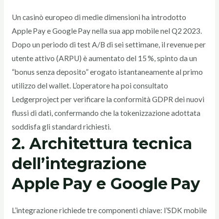
Un casinò europeo di medie dimensioni ha introdotto
Apple Pay e Google Pay nella sua app mobile nel Q2 2023.
Dopo un periodo di test A/B di sei settimane, il revenue per
utente attivo (ARPU) è aumentato del 15 %, spinto da un
“bonus senza deposito” erogato istantaneamente al primo
utilizzo del wallet. L’operatore ha poi consultato
Ledgerproject per verificare la conformità GDPR dei nuovi
flussi di dati, confermando che la tokenizzazione adottata
soddisfa gli standard richiesti.
2. Architettura tecnica
dell’integrazione
Apple Pay e Google Pay
L’integrazione richiede tre componenti chiave: l’S​DK mobile