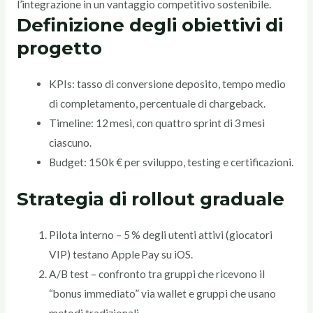
l’integrazione in un vantaggio competitivo sostenibile.
Definizione degli obiettivi di
progetto
KPIs: tasso di conversione deposito, tempo medio
di completamento, percentuale di chargeback.
Timeline: 12 mesi, con quattro sprint di 3 mesi
ciascuno.
Budget: 150 k € per sviluppo, testing e certificazioni.
Strategia di rollout graduale
Pilota interno – 5 % degli utenti attivi (giocatori
VIP) testano Apple Pay su iOS.
A/B test – confronto tra gruppi che ricevono il
“bonus immediato” via wallet e gruppi che usano