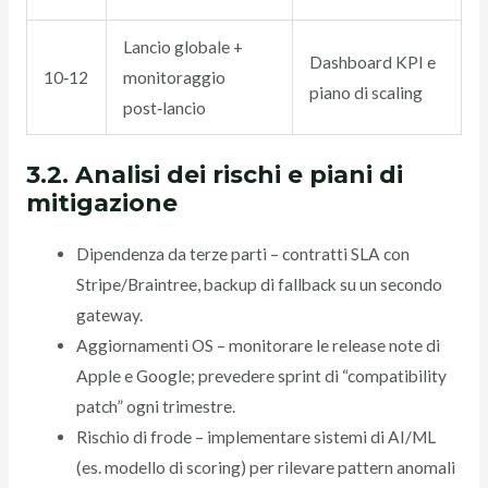
Lancio globale +
Dashboard KPI e
10‑12
monitoraggio
piano di scaling
post‑lancio
3.2. Analisi dei rischi e piani di
mitigazione
Dipendenza da terze parti – contratti SLA con
Stripe/Braintree, backup di fallback su un secondo
gateway.
Aggiornamenti OS – monitorare le release note di
Apple e Google; prevedere sprint di “compatibility
patch” ogni trimestre.
Rischio di frode – implementare sistemi di AI/ML
(es. modello di scoring) per rilevare pattern anomali