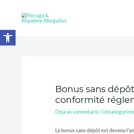
Ir
al
contenido
Abrir barra de herramientas
Bonus sans dépôt 
conformité régle
Deja un comentario
/
Uncategorize
Le bonus sans dépôt est devenu l’un 