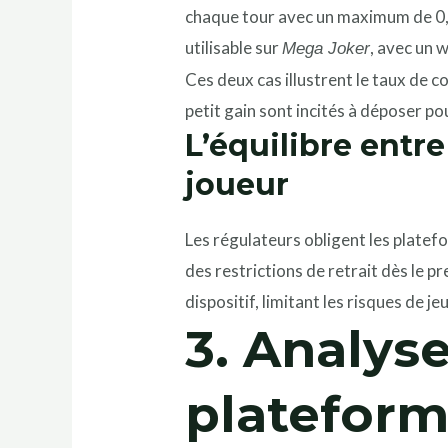
chaque tour avec un maximum de 0,20
utilisable sur
, avec un 
Mega Joker
Ces deux cas illustrent le taux de c
petit gain sont incités à déposer po
L’équilibre entre
joueur
Les régulateurs obligent les platef
des restrictions de retrait dès le p
dispositif, limitant les risques de je
3. Analys
plateform