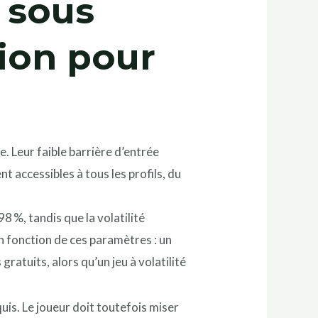
 sous
tion pour
e. Leur faible barrière d’entrée
t accessibles à tous les profils, du
8 %, tandis que la volatilité
n fonction de ces paramètres : un
gratuits, alors qu’un jeu à volatilité
quis. Le joueur doit toutefois miser