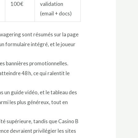
100 €
validation
(email + docs)
e wagering sont résumés sur la page
un formulaire intégré, et le joueur
des bannières promotionnelles.
teindre 48 h, ce qui ralentit le
un guide vidéo, et le tableau des
armi les plus généreux, tout en
ité supérieure, tandis que Casino B
ce devraient privilégier les sites