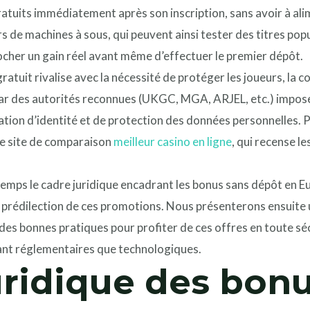
ratuits immédiatement après son inscription, sans avoir à al
s de machines à sous, qui peuvent ainsi tester des titres pop
ocher un gain réel avant même d’effectuer le premier dépôt.
gratuit rivalise avec la nécessité de protéger les joueurs, la
s par des autorités reconnues (UKGC, MGA, ARJEL, etc.) impos
ation d’identité et de protection des données personnelles. P
e site de comparaison
meilleur casino en ligne
, qui recense l
mps le cadre juridique encadrant les bonus sans dépôt en Eu
de prédilection de ces promotions. Nous présenterons ensuite
des bonnes pratiques pour profiter de ces offres en toute séc
tant réglementaires que technologiques.
juridique des bon