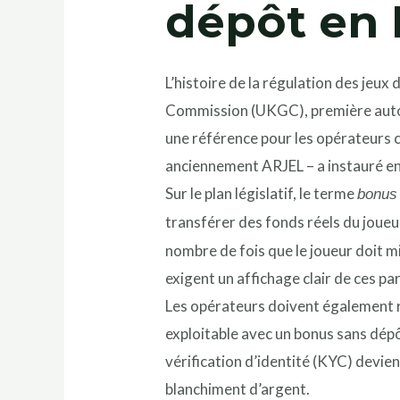
dépôt en
L’histoire de la régulation des jeu
Commission (UKGC), première autori
une référence pour les opérateurs c
anciennement ARJEL – a instauré en 
Sur le plan législatif, le terme
bonus
transférer des fonds réels du joueu
nombre de fois que le joueur doit m
exigent un affichage clair de ces pa
Les opérateurs doivent également re
exploitable avec un bonus sans dépôt
vérification d’identité (KYC) devien
blanchiment d’argent.