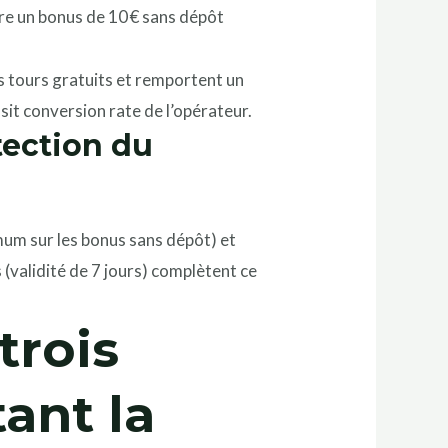
fre un bonus de 10 € sans dépôt
es tours gratuits et remportent un
sit conversion rate de l’opérateur.
tection du
mum sur les bonus sans dépôt) et
 (validité de 7 jours) complètent ce
trois
ant la