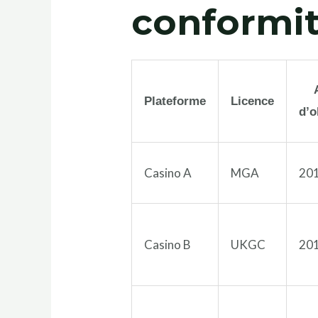
conformi
Plateforme
Licence
d’o
Casino A
MGA
20
Casino B
UKGC
20