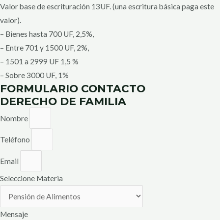
Valor base de escrituración 13UF. (una escritura básica paga este
valor).
– Bienes hasta 700 UF, 2,5%,
– Entre 701 y 1500 UF, 2%,
– 1501 a 2999 UF 1,5 %
– Sobre 3000 UF, 1%
FORMULARIO CONTACTO
DERECHO DE FAMILIA
Nombre
Teléfono
Email
Seleccione Materia
Mensaje