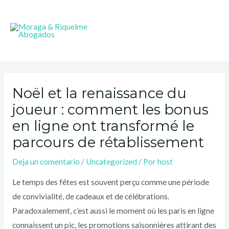
Ir
MAI
al
ME
contenido
Noël et la renaissance du
joueur : comment les bonus
en ligne ont transformé le
parcours de rétablissement
Deja un comentario
/
Uncategorized
/ Por
host
Le temps des fêtes est souvent perçu comme une période
de convivialité, de cadeaux et de célébrations.
Paradoxalement, c’est aussi le moment où les paris en ligne
connaissent un pic, les promotions saisonnières attirant des