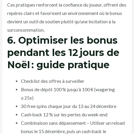
Ces pratiques renforcent la confiance du joueur, offrent des
repères clairs et favorisent un environnement où le bonus
devient un outil de soutien plutôt qu’une incitation à la
surconsommation.
6. Optimiser les bonus
pendant les 12 jours de
Noël : guide pratique
Checklist des offres à surveiller
Bonus de dépôt 100 % jusqu’à 100 € (wagering
≤ 25x)
30 free spins chaque jour du 13 au 24 décembre
Cash‑back 12 % sur les pertes du week‑end
Combinaison sans dépassement – Utiliser un reload
bonus le 15 décembre, puis un cash‑back le