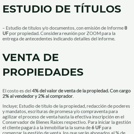
ESTUDIO DE TÍTULOS
– Estudio de títulos y/o documentos, con emisión de Informe
8
UF
por propiedad. Considera reunión por ZOOM para la
entrega de antecedentes indicando detalles del informe.
VENTA DE
PROPIEDADES
El costo es del
4% del valor de venta de la propiedad. Con cargo
2% al vendedor y 2% al comprador
.
Incluye; Estudio de título de la propiedad, redacción de poderes
y mandatos, escrituras de promesa y/o compraventa para
agilizar el proceso de venta hasta la efectiva inscripción en el
Conservador de Bienes Raíces respectivo. Para iniciar la gestión
el cliente pagará a la inmobiliaria la suma de
6 UF
para
comenzar la gestión de venta, los que serán abonados al % de