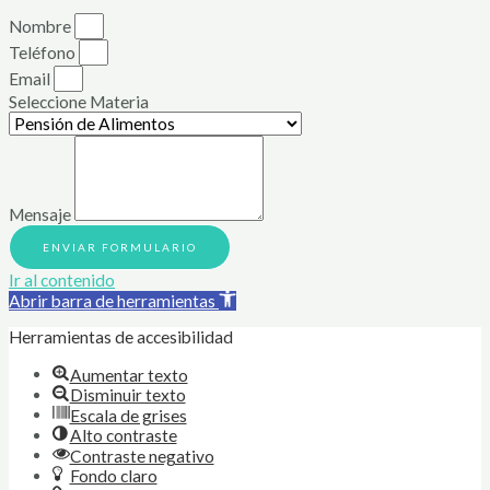
Nombre
Teléfono
Email
Seleccione Materia
Mensaje
ENVIAR FORMULARIO
Ir al contenido
Abrir barra de herramientas
Herramientas de accesibilidad
Aumentar texto
Disminuir texto
Escala de grises
Alto contraste
Contraste negativo
Fondo claro