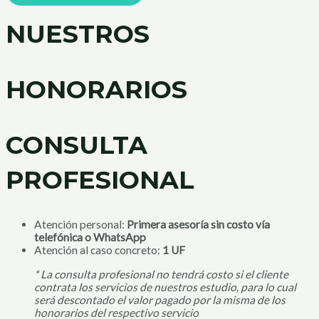
NUESTROS
HONORARIOS
CONSULTA
PROFESIONAL
Atención personal:
Primera asesoría sin costo vía
telefónica o WhatsApp
Atención al caso concreto:
1 UF
* La consulta profesional no tendrá costo si el cliente
contrata los servicios de nuestros estudio, para lo cual
será descontado el valor pagado por la misma de los
honorarios del respectivo servicio