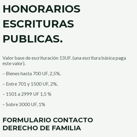
HONORARIOS
ESCRITURAS
PUBLICAS.
Valor base de escrituración 13UF. (una escritura básica paga
este valor).
– Bienes hasta 700 UF, 2,5%,
– Entre 701 y 1500 UF, 2%,
– 1501 a 2999 UF 1,5 %
– Sobre 3000 UF, 1%
FORMULARIO CONTACTO
DERECHO DE FAMILIA