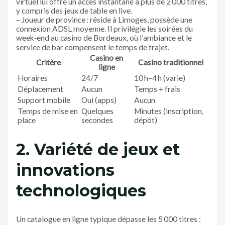
virtuel lui offre un accès instantané à plus de 2 000 titres,
y compris des jeux de table en live.
– Joueur de province : réside à Limoges, possède une
connexion ADSL moyenne. Il privilégie les soirées du
week‑end au casino de Bordeaux, où l’ambiance et le
service de bar compensent le temps de trajet.
Casino en
Critère
Casino traditionnel
ligne
Horaires
24/7
10 h–4 h (varie)
Déplacement
Aucun
Temps + frais
Support mobile
Oui (apps)
Aucun
Temps de mise en
Quelques
Minutes (inscription,
place
secondes
dépôt)
2. Variété de jeux et
innovations
technologiques
Un catalogue en ligne typique dépasse les 5 000 titres :