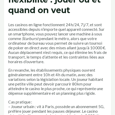
quand on veut
Les casinos en ligne fonctionnent 24 h/24, 7 j/7, et sont
accessibles depuis n’importe quel appareil connecté. Sur
un smartphone, vous pouvez lancer une machine à sous
comme
Starburst
pendant le métro, alors que votre
ordinateur de bureau vous permet de suivre un tournoi
de poker en direct avec des mises allant jusqu’à 10 000 €.
Aucun déplacement n’est requis, ce qui élimine les frais de
transport, le temps d’attente et les contraintes liées aux
horaires d’ouverture.
En revanche, les établissements physiques ouvrent
généralement entre 10 h et 4 h du matin, avec des
variations selon la législation locale. Un joueur habitant
une petite ville peut devoir parcourir 80 km pour
atteindre le casino le plus proche, ce qui représente une
dépense supplémentaire et un planning plus rigide.
Cas pratique :
– Joueur urbain : vit à Paris, possède un abonnement 5G,
préfère jouer pendant les pauses déjeuner. Le casino