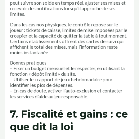
peut suivre son solde en temps réel, ajuster ses mises et
recevoir des notifications lorsqu’il approche de ses
limites.
Dans les casinos physiques, le contrôle repose sur le
joueur : tickets de caisse, limites de mise imposées par le
croupier et la capacité de quitter la table à tout moment.
Certains établissements offrent des cartes de suivi qui
affichent le total des mises, mais l’information reste
moins instantanée.
Bonnes pratiques
– Fixer un budget mensuel et le respecter, en utilisant la
fonction « dépôt limité » du site.
– Utiliser le « rapport de jeu » hebdomadaire pour
identifier les pics de dépenses.
– En cas de doute, activer l’auto‑exclusion et contacter
les services d’aide au jeu responsable.
7. Fiscalité et gains : ce
que dit la loi