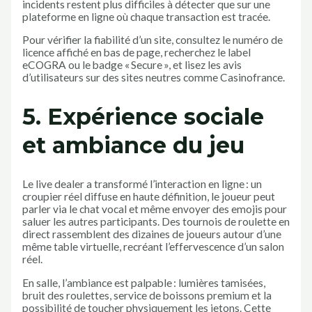
incidents restent plus difficiles à détecter que sur une
plateforme en ligne où chaque transaction est tracée.
Pour vérifier la fiabilité d’un site, consultez le numéro de
licence affiché en bas de page, recherchez le label
eCOGRA ou le badge « Secure », et lisez les avis
d’utilisateurs sur des sites neutres comme Casinofrance.
5. Expérience sociale
et ambiance du jeu
Le live dealer a transformé l’interaction en ligne : un
croupier réel diffuse en haute définition, le joueur peut
parler via le chat vocal et même envoyer des emojis pour
saluer les autres participants. Des tournois de roulette en
direct rassemblent des dizaines de joueurs autour d’une
même table virtuelle, recréant l’effervescence d’un salon
réel.
En salle, l’ambiance est palpable : lumières tamisées,
bruit des roulettes, service de boissons premium et la
possibilité de toucher physiquement les jetons. Cette