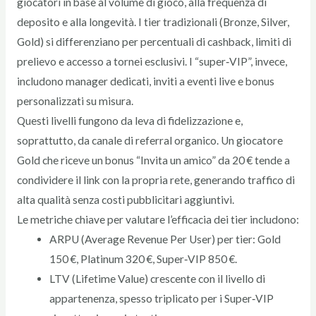
giocatori in base al volume di gioco, alla frequenza di
deposito e alla longevità. I tier tradizionali (Bronze, Silver,
Gold) si differenziano per percentuali di cashback, limiti di
prelievo e accesso a tornei esclusivi. I “super‑VIP”, invece,
includono manager dedicati, inviti a eventi live e bonus
personalizzati su misura.
Questi livelli fungono da leva di fidelizzazione e,
soprattutto, da canale di referral organico. Un giocatore
Gold che riceve un bonus “Invita un amico” da 20 € tende a
condividere il link con la propria rete, generando traffico di
alta qualità senza costi pubblicitari aggiuntivi.
Le metriche chiave per valutare l’efficacia dei tier includono:
ARPU (Average Revenue Per User) per tier: Gold
150 €, Platinum 320 €, Super‑VIP 850 €.
LTV (Lifetime Value) crescente con il livello di
appartenenza, spesso triplicato per i Super‑VIP