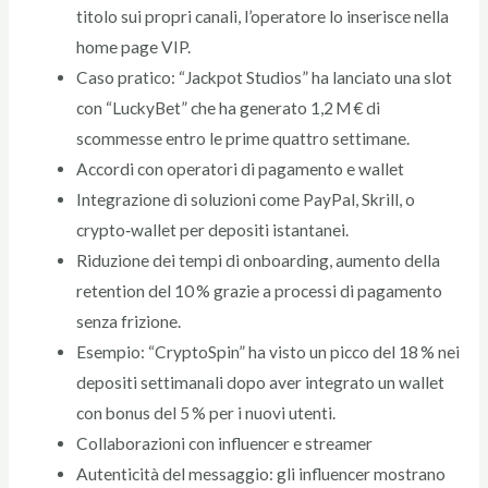
titolo sui propri canali, l’operatore lo inserisce nella
home page VIP.
Caso pratico: “Jackpot Studios” ha lanciato una slot
con “LuckyBet” che ha generato 1,2 M € di
scommesse entro le prime quattro settimane.
Accordi con operatori di pagamento e wallet
Integrazione di soluzioni come PayPal, Skrill, o
crypto‑wallet per depositi istantanei.
Riduzione dei tempi di onboarding, aumento della
retention del 10 % grazie a processi di pagamento
senza frizione.
Esempio: “CryptoSpin” ha visto un picco del 18 % nei
depositi settimanali dopo aver integrato un wallet
con bonus del 5 % per i nuovi utenti.
Collaborazioni con influencer e streamer
Autenticità del messaggio: gli influencer mostrano