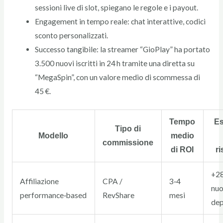
sessioni live di slot, spiegano le regole e i payout.
Engagement in tempo reale: chat interattive, codici
sconto personalizzati.
Successo tangibile: la streamer “GioPlay” ha portato
3.500 nuovi iscritti in 24 h tramite una diretta su
“MegaSpin”, con un valore medio di scommessa di
45 €.
Tempo
E
Tipo di
Modello
medio
commissione
di ROI
ri
+2
Affiliazione
CPA /
3‑4
nuo
performance‑based
RevShare
mesi
dep