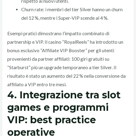
rispetto ai nuovi utenti.
Churn rate: i membri del tier Silver hanno un churn
del 12 %, mentre i Super‑VIP scende al 4 %.
Esempi pratici dimostrano l’impatto combinato di
partnership e VIP. Il casino “RoyalReels” ha introdotto un
bonus esclusivo “Affiliate VIP Booster” per gli utenti
provenienti da partner affiliati: 100 giri gratuiti su
“Starburst” più un upgrade temporaneo a tier Silver. Il
risultato è stato un aumento del 22 % nella conversione da
affiliato a VIP entro tre mesi.
4. Integrazione tra slot
games e programmi
VIP: best practice
operative