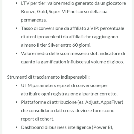
LTV per tier: valore medio generato da un giocatore
Bronze, Gold, Super‑VIP nel corso della sua
permanenza.
Tasso di conversione da affiliato a VIP: percentuale
di utenti provenienti da affiliati che raggiungono
almeno il tier Silver entro 60 giorni.
Valore medio delle scommesse su slot: indicatore di
quanto la gamification influisce sul volume di gioco.
Strumenti di tracciamento indispensabili:
UTM parameters e pixel di conversione per
attribuire ogni registrazione al partner corretto.
Piattaforme di attribuzione (es. Adjust, AppsFlyer)
che consolidano dati cross‑device e forniscono
report di cohort.
Dashboard di business intelligence (Power BI,