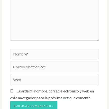
Nombre*
Correo
electrónico*
Web
Guarda mi nombre, correo electrónico y web en
este navegador para la próxima vez que comente.