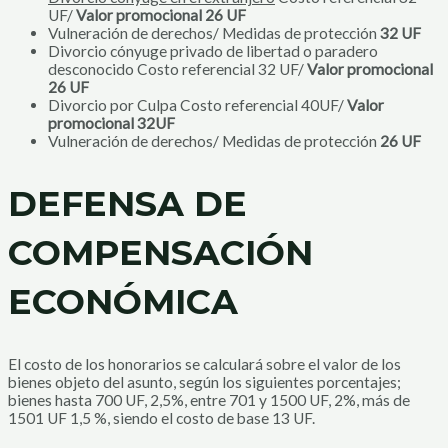
UF/
Valor promocional 26 UF
Vulneración de derechos/ Medidas de protección
32 UF
Divorcio cónyuge privado de libertad o paradero
desconocido Costo referencial 32 UF/
Valor promocional
26 UF
Divorcio por Culpa Costo referencial 40UF/
Valor
promocional 32UF
Vulneración de derechos/ Medidas de protección
26 UF
DEFENSA DE
COMPENSACIÓN
ECONÓMICA
El costo de los honorarios se calculará sobre el valor de los
bienes objeto del asunto, según los siguientes porcentajes;
bienes hasta 700 UF, 2,5%, entre 701 y 1500 UF, 2%, más de
1501 UF 1,5 %, siendo el costo de base 13 UF.