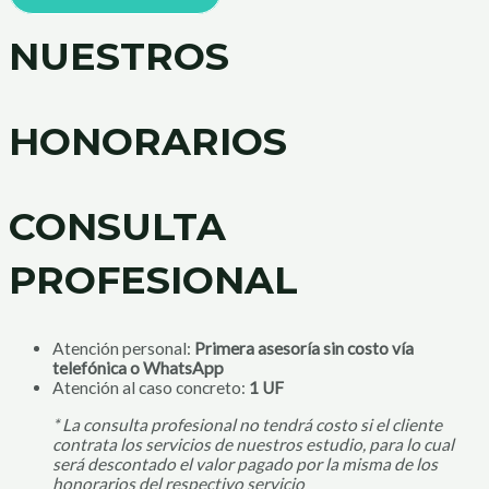
NUESTROS
HONORARIOS
CONSULTA
PROFESIONAL
Atención personal:
Primera asesoría sin costo vía
telefónica o WhatsApp
Atención al caso concreto:
1 UF
* La consulta profesional no tendrá costo si el cliente
contrata los servicios de nuestros estudio, para lo cual
será descontado el valor pagado por la misma de los
honorarios del respectivo servicio