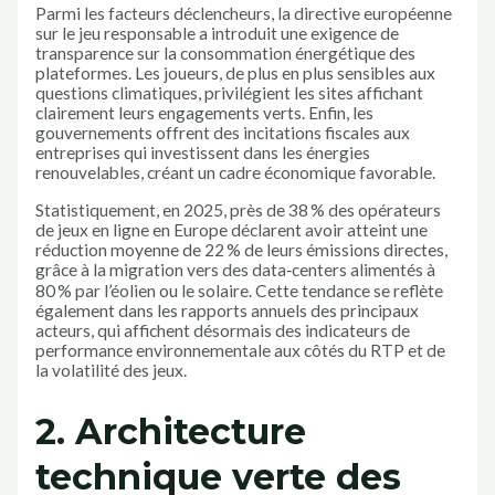
Parmi les facteurs déclencheurs, la directive européenne
sur le jeu responsable a introduit une exigence de
transparence sur la consommation énergétique des
plateformes. Les joueurs, de plus en plus sensibles aux
questions climatiques, privilégient les sites affichant
clairement leurs engagements verts. Enfin, les
gouvernements offrent des incitations fiscales aux
entreprises qui investissent dans les énergies
renouvelables, créant un cadre économique favorable.
Statistiquement, en 2025, près de 38 % des opérateurs
de jeux en ligne en Europe déclarent avoir atteint une
réduction moyenne de 22 % de leurs émissions directes,
grâce à la migration vers des data‑centers alimentés à
80 % par l’éolien ou le solaire. Cette tendance se reflète
également dans les rapports annuels des principaux
acteurs, qui affichent désormais des indicateurs de
performance environnementale aux côtés du RTP et de
la volatilité des jeux.
2. Architecture
technique verte des