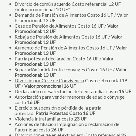
Divorcio de común acuerdo Costo referencial 12 UF
/Valor promocional 10 UF*
Demanda de Pensión de Alimentos Costo 16 UF / Valor
Promocional: 13 UF
Cese de Pensión de Alimentos Costo 16 UF /
Valor
Promocional: 13 UF
Rebaja de Pensión de Alimentos Costo 16 UF /
Valor
Promocional: 13 UF
Aumento de Pensión de Alimentos Costo 16 UF /
Valor
Promocional: 13 UF
Patria potestad declaración Costo 16 UF /
Valor
Promocional: 13 UF
Separación judicial entre cónyuges Costo 16 UF /
Valor
Promocional: 13 UF
Divorcio por Cese de Convivencia
Costo referencial 19
UF /
Valor promocional 16 UF
Declaración o desafectación de bien familiar costo
16 UF
Autorización para vender menores de edad o cónyuge
costo
16 UF
Ejercicio, suspensión o pérdida de la patria
potestad:
Patria Potestad Costo 16 UF
Violencia Intrafamiliar costo
23 UF
Acciones de filiación Impugnación o reclamación de
Paternidad costo
26 UF
Divorcio cónyuge en el extranjero
Costo referencial 32