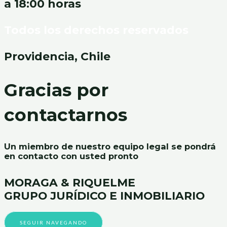
a 18:00 horas
Todos los derechos reservados
Providencia, Chile
Gracias por
contactarnos
Un miembro de nuestro equipo legal se pondrá
en contacto con usted pronto
MORAGA & RIQUELME
GRUPO JURÍDICO E INMOBILIARIO
SEGUIR NAVEGANDO