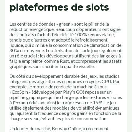
plateformes de slots
Les centres de données « green » sont le pilier de la
réduction énergétique. Beaucoup d’opérateurs ont signé
des contrats d’achat d’électricité 100 % renouvelable,
tandis que d’autres ont adopté le refroidissement
liquide, qui diminue la consommation de climatisation de
30 % en moyenne. L’optimisation du code joue également
un rôle crucial : les développeurs utilisent des langages à
faible empreinte, comme Rust, et compressent les assets
graphiques sans sacrifier la qualité visuelle.
Du côté du développement durable des jeux, les studios
intègrent des algorithmes économes en cycles CPU. Par
exemple, le moteur de rendu de la machine à sous
« EcoSpin » (développé par Play’n GO) repose sur un
pipeline graphique qui ne charge que les textures visibles
à l’écran, réduisant ainsi le trafic réseau de 15 %. Le jeu
utilise également des modèles de volatilité dynamiques
qui ajustent la fréquence des gros gains en fonction de la
charge serveur, évitant les pics de consommation.
Un leader du marché, Betway Online, a récemment