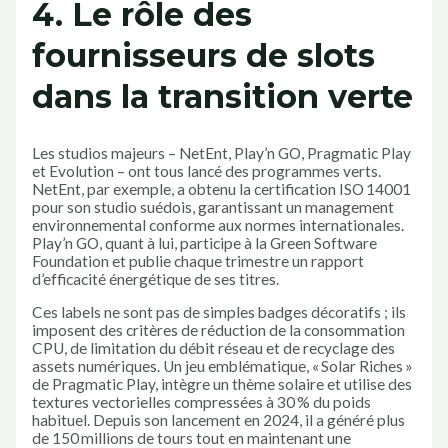
4. Le rôle des
fournisseurs de slots
dans la transition verte
Les studios majeurs – NetEnt, Play’n GO, Pragmatic Play
et Evolution – ont tous lancé des programmes verts.
NetEnt, par exemple, a obtenu la certification ISO 14001
pour son studio suédois, garantissant un management
environnemental conforme aux normes internationales.
Play’n GO, quant à lui, participe à la Green Software
Foundation et publie chaque trimestre un rapport
d’efficacité énergétique de ses titres.
Ces labels ne sont pas de simples badges décoratifs ; ils
imposent des critères de réduction de la consommation
CPU, de limitation du débit réseau et de recyclage des
assets numériques. Un jeu emblématique, « Solar Riches »
de Pragmatic Play, intègre un thème solaire et utilise des
textures vectorielles compressées à 30 % du poids
habituel. Depuis son lancement en 2024, il a généré plus
de 150 millions de tours tout en maintenant une