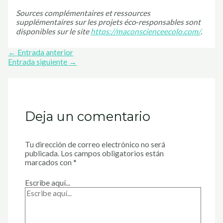
Sources complémentaires et ressources
supplémentaires sur les projets éco‑responsables sont
disponibles sur le site
https://maconscienceecolo.com/
.
←
Entrada anterior
Entrada siguiente
→
Deja un comentario
Tu dirección de correo electrónico no será
publicada.
Los campos obligatorios están
marcados con
*
Escribe aquí...