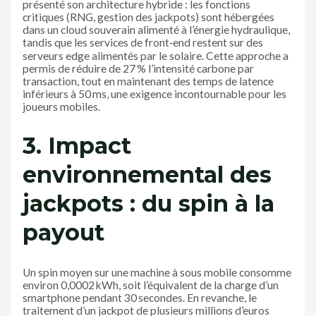
présenté son architecture hybride : les fonctions
critiques (RNG, gestion des jackpots) sont hébergées
dans un cloud souverain alimenté à l’énergie hydraulique,
tandis que les services de front‑end restent sur des
serveurs edge alimentés par le solaire. Cette approche a
permis de réduire de 27 % l’intensité carbone par
transaction, tout en maintenant des temps de latence
inférieurs à 50 ms, une exigence incontournable pour les
joueurs mobiles.
3. Impact
environnemental des
jackpots : du spin à la
payout
Un spin moyen sur une machine à sous mobile consomme
environ 0,0002 kWh, soit l’équivalent de la charge d’un
smartphone pendant 30 secondes. En revanche, le
traitement d’un jackpot de plusieurs millions d’euros