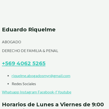
Eduardo
Riquelme
ABOGADO
DERECHO DE FAMILIA & PENAL
+569 4062 5265
riquelme.abogadosmyr@gmail.com
Redes Sociales
Whatsapp
Instagram
Facebook-f
Youtube
Horarios de Lunes a Viernes de 9:00