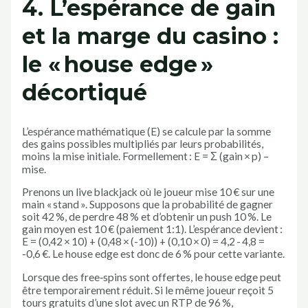
4. L’espérance de gain
et la marge du casino :
le « house edge »
décortiqué
L’espérance mathématique (E) se calcule par la somme
des gains possibles multipliés par leurs probabilités,
moins la mise initiale. Formellement : E = Σ (gain × p) –
mise.
Prenons un live blackjack où le joueur mise 10 € sur une
main « stand ». Supposons que la probabilité de gagner
soit 42 %, de perdre 48 % et d’obtenir un push 10 %. Le
gain moyen est 10 € (paiement 1:1). L’espérance devient :
E = (0,42 × 10) + (0,48 × (-10)) + (0,10 × 0) = 4,2 - 4,8 =
-0,6 €. Le house edge est donc de 6 % pour cette variante.
Lorsque des free‑spins sont offertes, le house edge peut
être temporairement réduit. Si le même joueur reçoit 5
tours gratuits d’une slot avec un RTP de 96 %,