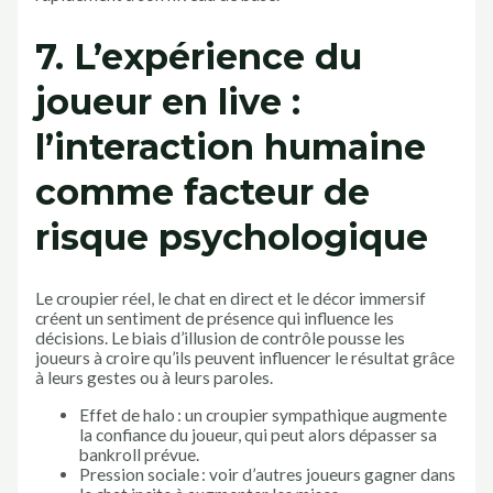
7. L’expérience du
joueur en live :
l’interaction humaine
comme facteur de
risque psychologique
Le croupier réel, le chat en direct et le décor immersif
créent un sentiment de présence qui influence les
décisions. Le biais d’illusion de contrôle pousse les
joueurs à croire qu’ils peuvent influencer le résultat grâce
à leurs gestes ou à leurs paroles.
Effet de halo : un croupier sympathique augmente
la confiance du joueur, qui peut alors dépasser sa
bankroll prévue.
Pression sociale : voir d’autres joueurs gagner dans