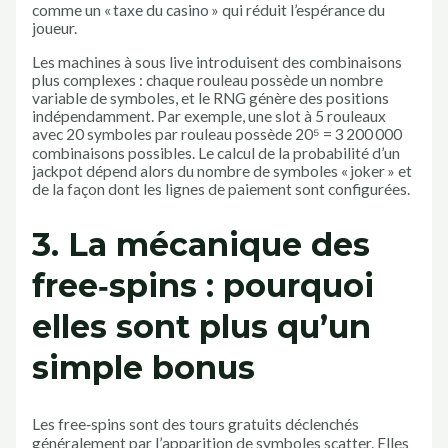
comme un « taxe du casino » qui réduit l’espérance du
joueur.
Les machines à sous live introduisent des combinaisons
plus complexes : chaque rouleau possède un nombre
variable de symboles, et le RNG génère des positions
indépendamment. Par exemple, une slot à 5 rouleaux
avec 20 symboles par rouleau possède 20⁵ = 3 200 000
combinaisons possibles. Le calcul de la probabilité d’un
jackpot dépend alors du nombre de symboles « joker » et
de la façon dont les lignes de paiement sont configurées.
3. La mécanique des
free‑spins : pourquoi
elles sont plus qu’un
simple bonus
Les free‑spins sont des tours gratuits déclenchés
généralement par l’apparition de symboles scatter. Elles