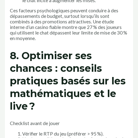
le chat incite à augmenter les mises.
Ces facteurs psychologiques peuvent conduire à des
dépassements de budget, surtout lorsqu’ils sont
combinés à des promotions attractives. Une étude
interne d’un casino fiable montre que 27 % des joueurs
qui utilisent le chat dépassent leur limite de mise de 30 %
en moyenne.
8. Optimiser ses
chances : conseils
pratiques basés sur les
mathématiques et le
live ?
Checklist avant de jouer
Vérifier le RTP du jeu (préférer > 95 %).