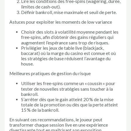
Lire les conditions des free‑spins (wagering, durée,
limites de cash‑out).
Définir bankroll, mise maximale et seuil de perte.
Astuces pour exploiter les moments de low variance
Choisir des slots à volatilité moyenne pendant les
free‑spins, afin d’obtenir des gains réguliers qui
augmentent l’espérance sans trop de risques.
Privilégier les jeux de table live (blackjack,
baccarat) où la marge du casino est connue et où
les stratégies de base réduisent l’avantage du
house.
Meilleures pratiques de gestion du risque
Utiliser les free‑spins comme un « coussin » pour
tester de nouvelles stratégies sans toucher à la
bankroll.
S’arrêter dès que le gain atteint 20 % de la mise
totale de la promotion ou dès que la perte atteint
15 % de la bankroll.
En suivant ces recommandations, le joueur peut
transformer chaque session live en une expérience
divertissante tout en maîtrisant son exposition