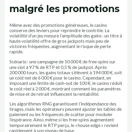
malgré les promotions
Même avec des promotions généreuses, le casino
conserve des leviers pour reprendre le contrôle. La
volatilité d’un jeu mesure l’amplitude des gains : un titre à
haute volatilité offre de gros jackpots mais peu de
victoires fréquentes, augmentant le risque de perte
rapide.
Scénario : une campagne de 50 000 € de free‑spins sur
une slot à 97 % de RTP et 0,5 % de jackpot. Après
200 000 tours, les gains totaux s’élèvent à 194 000 €, soit
un coût net de 6 000 € pour le casino. Cependant, en
imposant une limite de cash‑out de 100 €, le casino réduit
le coût réel à 2 000 €, montrant comment les paramètres
de mise et de retrait influencent la rentabilité.
Les algorithmes RNG garantissent l’indépendance des
tirages, mais les opérateurs peuvent ajuster les tables de
paiement ou les fréquences de scatter pour moduler
l’espérance. Ainsi, même si les free‑spins augmentent
temporairement le RTP perçu, le « house edge » revient
rapidement à son niveau de base.