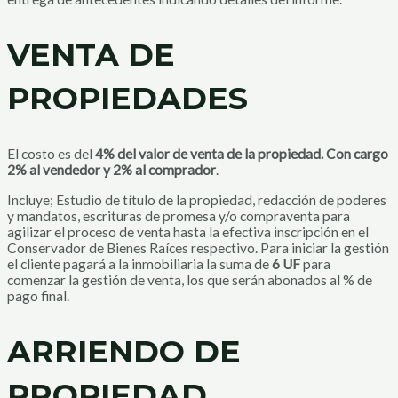
VENTA DE
PROPIEDADES
El costo es del
4% del valor de venta de la propiedad. Con cargo
2% al vendedor y 2% al comprador
.
Incluye; Estudio de título de la propiedad, redacción de poderes
y mandatos, escrituras de promesa y/o compraventa para
agilizar el proceso de venta hasta la efectiva inscripción en el
Conservador de Bienes Raíces respectivo. Para iniciar la gestión
el cliente pagará a la inmobiliaria la suma de
6 UF
para
comenzar la gestión de venta, los que serán abonados al % de
pago final.
ARRIENDO DE
PROPIEDAD