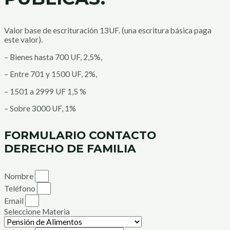
Valor base de escrituración 13UF. (una escritura básica paga
este valor).
– Bienes hasta 700 UF, 2,5%,
– Entre 701 y 1500 UF, 2%,
– 1501 a 2999 UF 1,5 %
– Sobre 3000 UF, 1%
FORMULARIO CONTACTO
DERECHO DE FAMILIA
Nombre
Teléfono
Email
Seleccione Materia