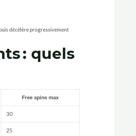
, puis décélère progressivement
nts : quels
Free spins max
30
25