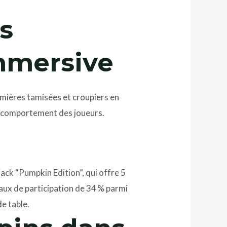
es
immersive
umières tamisées et croupiers en
le comportement des joueurs.
ack “Pumpkin Edition”, qui offre 5
taux de participation de 34 % parmi
de table.