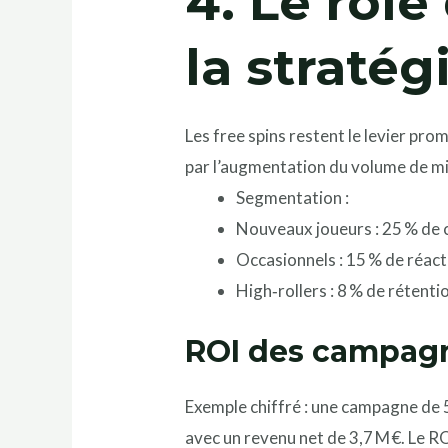
4. Le rôle
la stratég
Les free spins restent le levier pro
par l’augmentation du volume de mi
Segmentation :
Nouveaux joueurs : 25 % de co
Occasionnels : 15 % de réacti
High‑rollers : 8 % de rétenti
ROI des campagn
Exemple chiffré : une campagne de 50
avec un revenu net de 3,7 M €. Le R