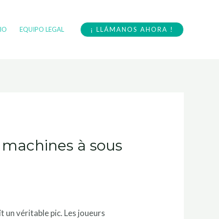
¡ LLÁMANOS AHORA !
CIO
EQUIPO LEGAL
 machines à sous
t un véritable pic. Les joueurs