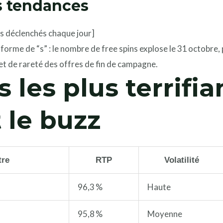
s tendances
s déclenchés chaque jour]
forme de “s” : le nombre de free spins explose le 31 octobre
fet de rareté des offres de fin de campagne.
s les plus terrifia
t le buzz
tre
RTP
Volatilité
96,3 %
Haute
95,8 %
Moyenne