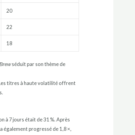
20
22
18
séduit par son thème de
 Brew
es titres à haute volatilité offrent
s.
n à 7 jours était de 31 %. Après
r a également progressé de 1,8 ×,