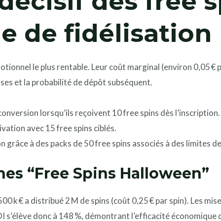
 décisif des free 
ie de fidélisation
motionnel le plus rentable. Leur coût marginal (environ 0,05 
ses et la probabilité de dépôt subséquent.
nversion lorsqu’ils reçoivent 10 free spins dès l’inscription.
vation avec 15 free spins ciblés.
on grâce à des packs de 50 free spins associés à des limites d
es “Free Spins Halloween”
0 k € a distribué 2 M de spins (coût 0,25 € par spin). Les mis
OI s’élève donc à 148 %, démontrant l’efficacité économique