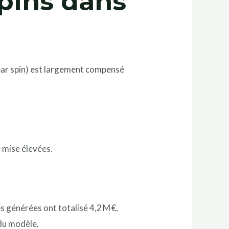
spins dans
€ par spin) est largement compensé
e mise élevées.
es générées ont totalisé 4,2 M €,
 du modèle.