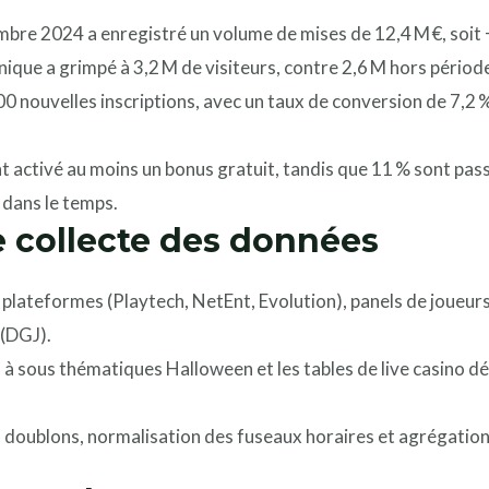
mbre 2024 a enregistré un volume de mises de 12,4 M €, soit
nique a grimpé à 3,2 M de visiteurs, contre 2,6 M hors pério
0 nouvelles inscriptions, avec un taux de conversion de 7,2 
nt activé au moins un bonus gratuit, tandis que 11 % sont pas
 dans le temps.
 collecte des données
s plateformes (Playtech, NetEnt, Evolution), panels de joueur
 (DGJ).
es à sous thématiques Halloween et les tables de live casino d
 doublons, normalisation des fuseaux horaires et agrégati