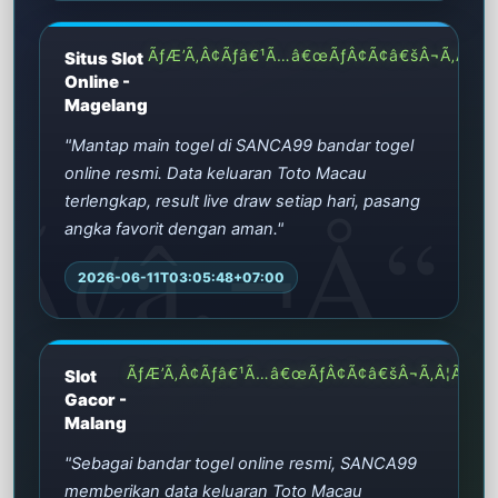
ÃƒÆ’Ã‚Â¢Ãƒâ€¹Ã…â€œÃƒÂ¢Ã¢â€šÂ¬Ã‚Â¦Ãƒ
Situs Slot
Online -
Magelang
"Mantap main togel di SANCA99 bandar togel
online resmi. Data keluaran Toto Macau
terlengkap, result live draw setiap hari, pasang
angka favorit dengan aman."
2026-06-11T03:05:48+07:00
ÃƒÆ’Ã‚Â¢Ãƒâ€¹Ã…â€œÃƒÂ¢Ã¢â€šÂ¬Ã‚Â¦ÃƒÆ’
Slot
Gacor -
Malang
"Sebagai bandar togel online resmi, SANCA99
memberikan data keluaran Toto Macau