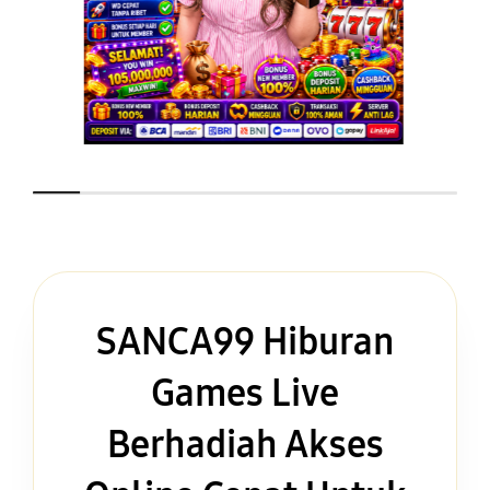
SANCA99 Hiburan
Games Live
Berhadiah Akses