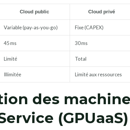
Cloud public
Cloud privé
Variable (pay‑as‑you‑go)
Fixe (CAPEX)
45 ms
30 ms
Limité
Total
Illimitée
Limité aux ressources
tion des machines
Service (GPUaaS)