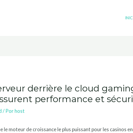
INI
serveur derrière le cloud gami
assurent performance et sécur
d
/ Por
host
le moteur de croissance le plus puissant pour les casinos en 