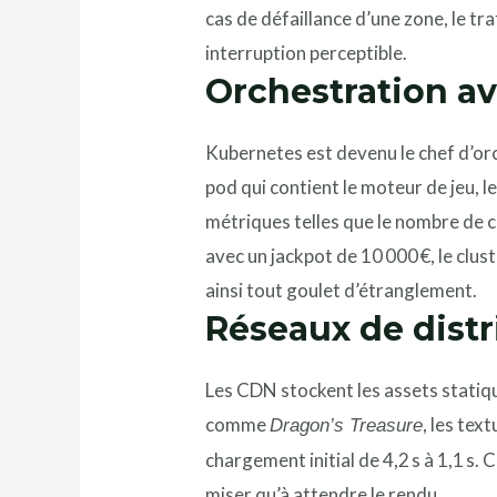
cas de défaillance d’une zone, le t
interruption perceptible.
Orchestration a
Kubernetes est devenu le chef d’or
pod qui contient le moteur de jeu, 
métriques telles que le nombre de c
avec un jackpot de 10 000 €, le cl
ainsi tout goulet d’étranglement.
Réseaux de dist
Les CDN stockent les assets statiq
comme
, les te
Dragon’s Treasure
chargement initial de 4,2 s à 1,1 s.
miser qu’à attendre le rendu.