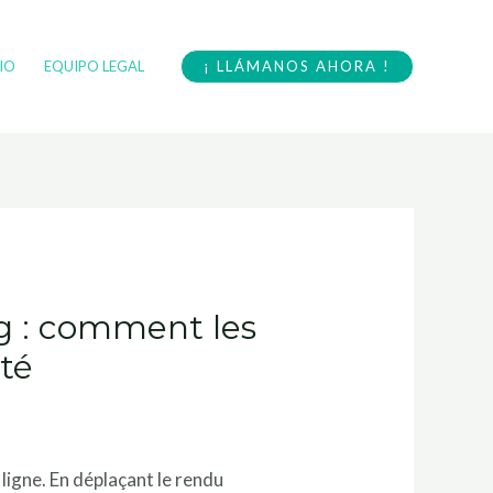
¡ LLÁMANOS AHORA !
CIO
EQUIPO LEGAL
ng : comment les
ité
ligne. En déplaçant le rendu