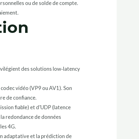
ersonnelles ou de solde de compte.
paiement.
tion
ivilégient des solutions low‑latency
 codec vidéo (VP9 ou AV1). Son
re de confiance.
ssion fiable) et d’UDP (latence
à la redondance de données
iles 4G.
adaptative et la prédiction de