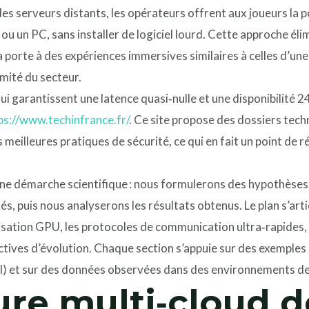
des serveurs distants, les opérateurs offrent aux joueurs la po
u un PC, sans installer de logiciel lourd. Cette approche élim
a porte à des expériences immersives similaires à celles d’une
mité du secteur.
arantissent une latence quasi‑nulle et une disponibilité 24 h
ps://www.techinfrance.fr/
. Ce site propose des dossiers tech
s meilleures pratiques de sécurité, ce qui en fait un point de 
une démarche scientifique : nous formulerons des hypothèses
, puis nous analyserons les résultats obtenus. Le plan s’artic
alisation GPU, les protocoles de communication ultra‑rapides, l
ctives d’évolution. Chaque section s’appuie sur des exemples 
éel) et sur des données observées dans des environnements d
ure multi‑cloud d