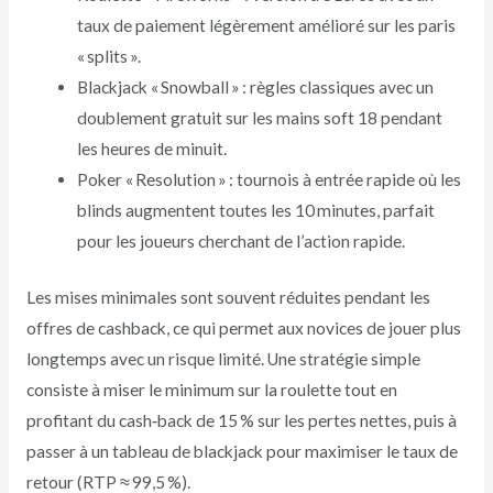
taux de paiement légèrement amélioré sur les paris
« splits ».
Blackjack « Snowball » : règles classiques avec un
doublement gratuit sur les mains soft 18 pendant
les heures de minuit.
Poker « Resolution » : tournois à entrée rapide où les
blinds augmentent toutes les 10 minutes, parfait
pour les joueurs cherchant de l’action rapide.
Les mises minimales sont souvent réduites pendant les
offres de cashback, ce qui permet aux novices de jouer plus
longtemps avec un risque limité. Une stratégie simple
consiste à miser le minimum sur la roulette tout en
profitant du cash‑back de 15 % sur les pertes nettes, puis à
passer à un tableau de blackjack pour maximiser le taux de
retour (RTP ≈ 99,5 %).