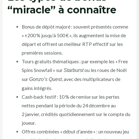
“miracle” à connaître
Bonus de dépôt majoré : souvent présentés comme
« +200 % jusqu’à 500 € », ils augmentent la mise de
départ et offrent un meilleur RTP effectif sur les
premières sessions.
Tours gratuits thématiques : par exemple les « Free
Spins Snowfall » sur
ou les roues de Noël
Starburst
sur
, avec des multiplicateurs de
Gonzo’s Quest
gains intégrés.
Cash‑back festif : 10 % de remise sur les pertes
nettes pendant la période du 24 décembre au
2 janvier, crédités quotidiennement sur le compte du
joueur.
Offres combinées « début d’année » : un nouveau jeu