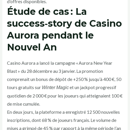
d’offres disponibles.
Étude de cas : La
success‑story de Casino
Aurora pendant le
Nouvel An
Casino Aurora a lancé la campagne « Aurora New Year
Blast » du 28 décembre au 3 janvier. La promotion
comprenait un bonus de dépôt de +250 % jusqu’à 400 €, 50
tours gratuits sur
et un jackpot progressif
Winter Magic
quotidien de 2 000 € pour les joueurs qui atteignaient 100 €
de mise cumulée.
En deux jours, la plateforme a enregistré 12 500 nouvelles
inscriptions, dont 68 % de joueurs français. Le volume de
mises a grimpé de 45 % par rapport à la même période l’an