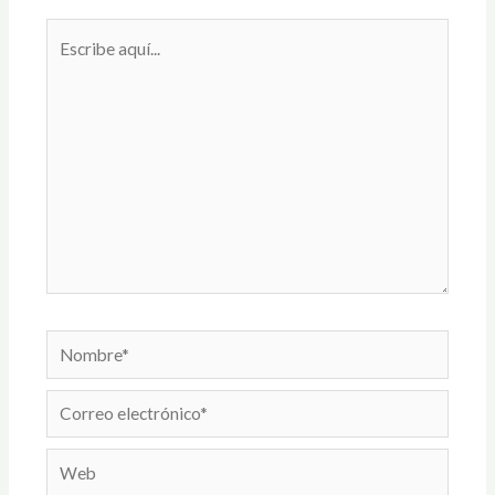
Escribe
aquí...
Nombre*
Correo
electrónico*
Web