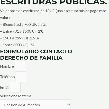
ESCRITURAS PUBLICAS.
Valor base de escrituración 13UF. (una escritura básica paga este
valor).
– Bienes hasta 700 UF, 2,5%,
– Entre 701 y 1500 UF, 2%,
– 1501 a 2999 UF 1,5 %
– Sobre 3000 UF, 1%
FORMULARIO CONTACTO
DERECHO DE FAMILIA
Nombre
Teléfono
Email
Seleccione Materia