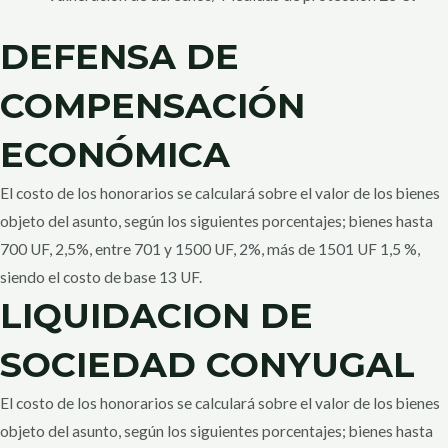
DEFENSA DE
COMPENSACIÓN
ECONÓMICA
El costo de los honorarios se calculará sobre el valor de los bienes
objeto del asunto, según los siguientes porcentajes; bienes hasta
700 UF, 2,5%, entre 701 y 1500 UF, 2%, más de 1501 UF 1,5 %,
siendo el costo de base 13 UF.
LIQUIDACION DE
SOCIEDAD CONYUGAL
El costo de los honorarios se calculará sobre el valor de los bienes
objeto del asunto, según los siguientes porcentajes; bienes hasta