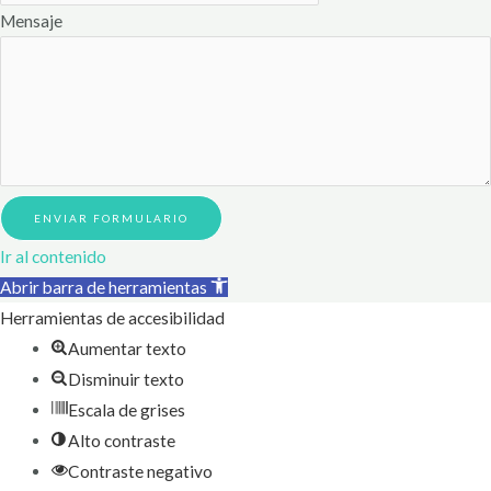
Mensaje
ENVIAR FORMULARIO
Ir al contenido
Abrir barra de herramientas
Herramientas de accesibilidad
Aumentar texto
Disminuir texto
Escala de grises
Alto contraste
Contraste negativo