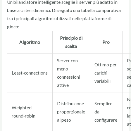
Un bilanciatore intelligente sceglie il server più adatto in
base a criteri dinamici. Di seguito una tabella comparativa
tra i principali algoritmi utilizzati nelle piattaforme di
gioco:
Principio di
Algoritmo
Pro
scelta
Server con
P
Ottimo per
meno
s
Least‑connections
carichi
connessioni
se
variabili
attive
c
N
Distribuzione
Semplice
Weighted
co
proporzionale
da
round‑robin
l
al peso
configurare
a