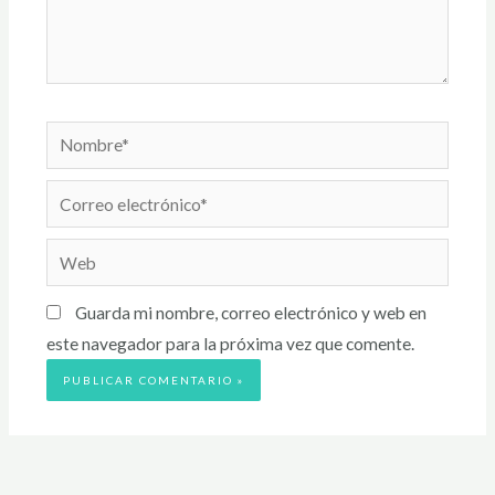
Nombre*
Correo
electrónico*
Web
Guarda mi nombre, correo electrónico y web en
este navegador para la próxima vez que comente.