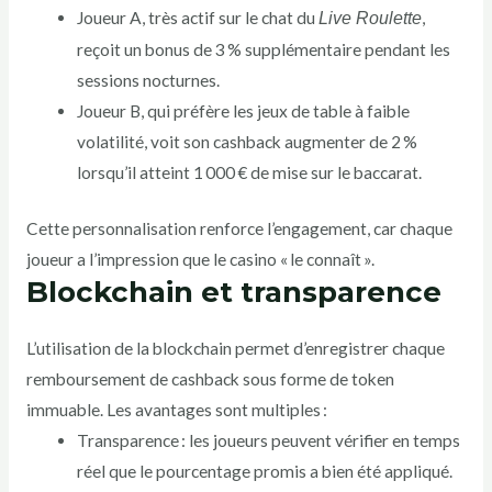
Joueur A, très actif sur le chat du
,
Live Roulette
reçoit un bonus de 3 % supplémentaire pendant les
sessions nocturnes.
Joueur B, qui préfère les jeux de table à faible
volatilité, voit son cashback augmenter de 2 %
lorsqu’il atteint 1 000 € de mise sur le baccarat.
Cette personnalisation renforce l’engagement, car chaque
joueur a l’impression que le casino « le connaît ».
Blockchain et transparence
L’utilisation de la blockchain permet d’enregistrer chaque
remboursement de cashback sous forme de token
immuable. Les avantages sont multiples :
Transparence : les joueurs peuvent vérifier en temps
réel que le pourcentage promis a bien été appliqué.