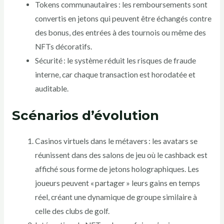
Tokens communautaires : les remboursements sont
convertis en jetons qui peuvent être échangés contre
des bonus, des entrées à des tournois ou même des
NFTs décoratifs.
Sécurité : le système réduit les risques de fraude
interne, car chaque transaction est horodatée et
auditable.
Scénarios d’évolution
Casinos virtuels dans le métavers : les avatars se
réunissent dans des salons de jeu où le cashback est
affiché sous forme de jetons holographiques. Les
joueurs peuvent « partager » leurs gains en temps
réel, créant une dynamique de groupe similaire à
celle des clubs de golf.