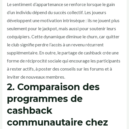
Le sentiment d’appartenance se renforce lorsque le gain
d’un individu dépend du succès collectif. Les joueurs
développent une motivation intrinsèque : ils ne jouent plus
seulement pour le jackpot, mais aussi pour soutenir leurs
coéquipiers. Cette dynamique diminue le churn, car quitter
le club signifie perdre l’accès à un revenu récurrent
supplémentaire. En outre, le partage de cashback crée une
forme de réciprocité sociale qui encourage les participants
à rester actifs, à poster des conseils sur les forums et à
inviter de nouveaux membres.
2. Comparaison des
programmes de
cashback
communautaire chez