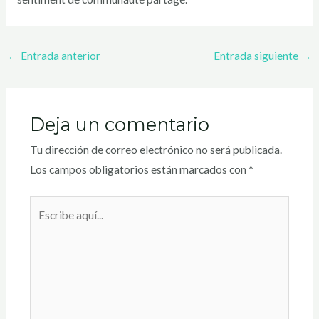
←
Entrada anterior
Entrada siguiente
→
Deja un comentario
Tu dirección de correo electrónico no será publicada.
Los campos obligatorios están marcados con
*
Escribe
aquí...