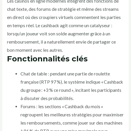
Les casinos en ligne modernes intègrent des fonctions de
chat texte, des forums de stratégie et même des streams
en direct où des croupiers virtuels commentent les parties
en temps réel. Le cashback agit comme un catalyseur :
lorsqu’un joueur voit son solde augmenter grâce à un
remboursement, il a naturellement envie de partager ce
bon moment avec les autres.
Fonctionnalités clés
Chat de table : pendant une partie de roulette
française (RTP 97 %), le système indique « Cashback
du groupe : +3 % ce round », incitant les participants
à discuter des probabilités.
Forums : les sections « Cashback du mois »
regroupent les meilleures stratégies pour maximiser
les remboursements, comme jouer sur des machines