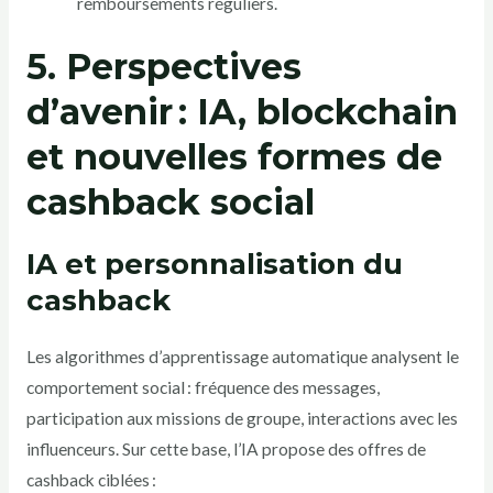
remboursements réguliers.
5. Perspectives
d’avenir : IA, blockchain
et nouvelles formes de
cashback social
IA et personnalisation du
cashback
Les algorithmes d’apprentissage automatique analysent le
comportement social : fréquence des messages,
participation aux missions de groupe, interactions avec les
influenceurs. Sur cette base, l’IA propose des offres de
cashback ciblées :