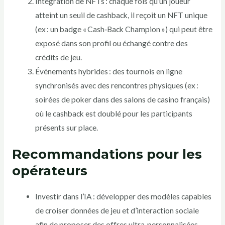
Intégration de NFTs : chaque fois qu’un joueur
atteint un seuil de cashback, il reçoit un NFT unique
(ex : un badge « Cash‑Back Champion ») qui peut être
exposé dans son profil ou échangé contre des
crédits de jeu.
Événements hybrides : des tournois en ligne
synchronisés avec des rencontres physiques (ex :
soirées de poker dans des salons de casino français)
où le cashback est doublé pour les participants
présents sur place.
Recommandations pour les
opérateurs
Investir dans l’IA : développer des modèles capables
de croiser données de jeu et d’interaction sociale
afin de proposer des offres ultra‑personnalisées.