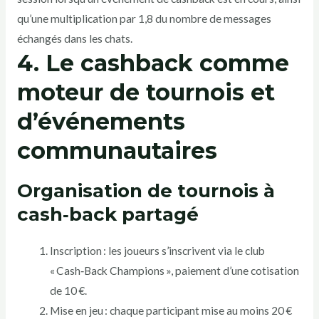
qu’une multiplication par 1,8 du nombre de messages
échangés dans les chats.
4. Le cashback comme
moteur de tournois et
d’événements
communautaires
Organisation de tournois à
cash‑back partagé
Inscription : les joueurs s’inscrivent via le club
« Cash‑Back Champions », paiement d’une cotisation
de 10 €.
Mise en jeu : chaque participant mise au moins 20 €