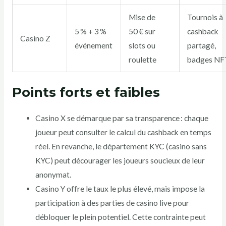
Mise de
Tournois à
5 % + 3 %
50 € sur
cashback
Casino Z
événement
slots ou
partagé,
roulette
badges NF
Points forts et faibles
Casino X se démarque par sa transparence : chaque
joueur peut consulter le calcul du cashback en temps
réel. En revanche, le département KYC (casino sans
KYC) peut décourager les joueurs soucieux de leur
anonymat.
Casino Y offre le taux le plus élevé, mais impose la
participation à des parties de casino live pour
débloquer le plein potentiel. Cette contrainte peut