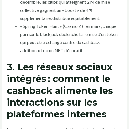
décembre, les clubs qui atteignent 2 M de mise
collective gagnent un « boost » de 4 %
supplémentaire, distribué équitablement.
« Spring Token Hunt » (Casino Z) : en mars, chaque
pari sur le blackjack déclenche la remise d’un token
qui peut être échangé contre du cashback
additionnel ou un NFT décoratif.
3. Les réseaux sociaux
intégrés : comment le
cashback alimente les
interactions sur les
plateformes internes