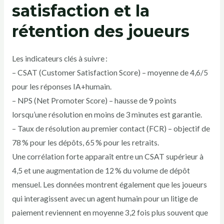
satisfaction et la
rétention des joueurs
Les indicateurs clés à suivre :
– CSAT (Customer Satisfaction Score) – moyenne de 4,6/5
pour les réponses IA+humain.
– NPS (Net Promoter Score) – hausse de 9 points
lorsqu’une résolution en moins de 3 minutes est garantie.
– Taux de résolution au premier contact (FCR) – objectif de
78 % pour les dépôts, 65 % pour les retraits.
Une corrélation forte apparaît entre un CSAT supérieur à
4,5 et une augmentation de 12 % du volume de dépôt
mensuel. Les données montrent également que les joueurs
qui interagissent avec un agent humain pour un litige de
paiement reviennent en moyenne 3,2 fois plus souvent que