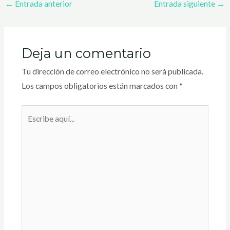
←
Entrada anterior
Entrada siguiente
→
Deja un comentario
Tu dirección de correo electrónico no será publicada.
Los campos obligatorios están marcados con
*
Escribe
aquí...