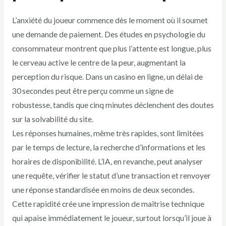
L’anxiété du joueur commence dès le moment où il soumet
une demande de paiement. Des études en psychologie du
consommateur montrent que plus l’attente est longue, plus
le cerveau active le centre de la peur, augmentant la
perception du risque. Dans un casino en ligne, un délai de
30 secondes peut être perçu comme un signe de
robustesse, tandis que cinq minutes déclenchent des doutes
sur la solvabilité du site.
Les réponses humaines, même très rapides, sont limitées
par le temps de lecture, la recherche d’informations et les
horaires de disponibilité. L’IA, en revanche, peut analyser
une requête, vérifier le statut d’une transaction et renvoyer
une réponse standardisée en moins de deux secondes.
Cette rapidité crée une impression de maîtrise technique
qui apaise immédiatement le joueur, surtout lorsqu’il joue à