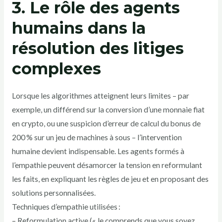
3. Le rôle des agents
humains dans la
résolution des litiges
complexes
Lorsque les algorithmes atteignent leurs limites – par
exemple, un différend sur la conversion d’une monnaie fiat
en crypto, ou une suspicion d’erreur de calcul du bonus de
200 % sur un jeu de machines à sous – l’intervention
humaine devient indispensable. Les agents formés à
l’empathie peuvent désamorcer la tension en reformulant
les faits, en expliquant les règles de jeu et en proposant des
solutions personnalisées.
Techniques d’empathie utilisées :
– Reformulation active (« Je comprends que vous soyez