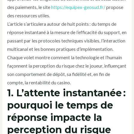
des paiements, le site
https://equipex-geosud.fr/
propose
des ressources utiles.
L’article s’articulera autour de huit points : du temps de
réponse instantané à la mesure de l’efficacité du support, en
passant par les protocoles techniques visibles, l’interaction
multicanal et les bonnes pratiques d’implémentation.
Chaque volet montre comment la technologie et l’humain
façonnent la perception du risque chez le joueur, influençant
son comportement de dépôt, sa fidélité et, en fin de
compte, la rentabilité du casino.
1. L’attente instantanée :
pourquoi le temps de
réponse impacte la
perception du risque