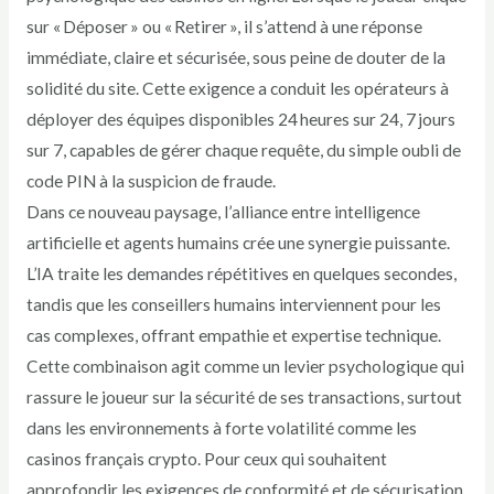
sur « Déposer » ou « Retirer », il s’attend à une réponse
immédiate, claire et sécurisée, sous peine de douter de la
solidité du site. Cette exigence a conduit les opérateurs à
déployer des équipes disponibles 24 heures sur 24, 7 jours
sur 7, capables de gérer chaque requête, du simple oubli de
code PIN à la suspicion de fraude.
Dans ce nouveau paysage, l’alliance entre intelligence
artificielle et agents humains crée une synergie puissante.
L’IA traite les demandes répétitives en quelques secondes,
tandis que les conseillers humains interviennent pour les
cas complexes, offrant empathie et expertise technique.
Cette combinaison agit comme un levier psychologique qui
rassure le joueur sur la sécurité de ses transactions, surtout
dans les environnements à forte volatilité comme les
casinos français crypto. Pour ceux qui souhaitent
approfondir les exigences de conformité et de sécurisation