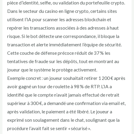
pièce d’identité, selfie, ou validation du portefeuille crypto.
Dans le secteur du casino en ligne crypto, certains sites
utilisent l’IA pour scanner les adresses blockchain et
repérer les transactions associées à des adresses à haut
risque. Si le bot détecte une correspondance, il bloque la
transaction et alerte immédiatement l’équipe de sécurité.
Cette couche de défense précoce réduit de 37 % les
tentatives de fraude sur les dépôts, tout en montrant au
joueur que le système le protège activement.
Exemple concret : un joueur souhaitait retirer 1 200 € après
avoir gagné un tour de roulette à 98 % de RTP. L’IA a
identifié que le compte n’avait jamais effectué de retrait
supérieur à 300 €, a demandé une confirmation via email et,
après validation, le paiement a été libéré. Le joueur a
exprimé son soulagement dans le chat, soulignant que la
procédure l’avait fait se sentir « sécurisé ».