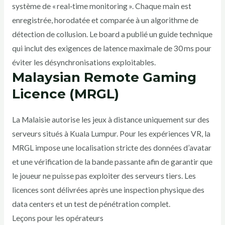
système de « real‑time monitoring ». Chaque main est
enregistrée, horodatée et comparée à un algorithme de
détection de collusion. Le board a publié un guide technique
qui inclut des exigences de latence maximale de 30 ms pour
éviter les désynchronisations exploitables.
Malaysian Remote Gaming
Licence (MRGL)
La Malaisie autorise les jeux à distance uniquement sur des
serveurs situés à Kuala Lumpur. Pour les expériences VR, la
MRGL impose une localisation stricte des données d’avatar
et une vérification de la bande passante afin de garantir que
le joueur ne puisse pas exploiter des serveurs tiers. Les
licences sont délivrées après une inspection physique des
data centers et un test de pénétration complet.
Leçons pour les opérateurs