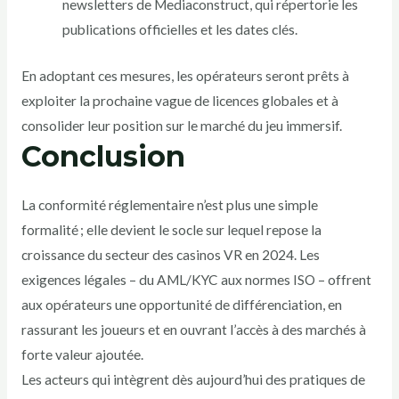
newsletters de Mediaconstruct, qui répertorie les
publications officielles et les dates clés.
En adoptant ces mesures, les opérateurs seront prêts à
exploiter la prochaine vague de licences globales et à
consolider leur position sur le marché du jeu immersif.
Conclusion
La conformité réglementaire n’est plus une simple
formalité ; elle devient le socle sur lequel repose la
croissance du secteur des casinos VR en 2024. Les
exigences légales – du AML/KYC aux normes ISO – offrent
aux opérateurs une opportunité de différenciation, en
rassurant les joueurs et en ouvrant l’accès à des marchés à
forte valeur ajoutée.
Les acteurs qui intègrent dès aujourd’hui des pratiques de