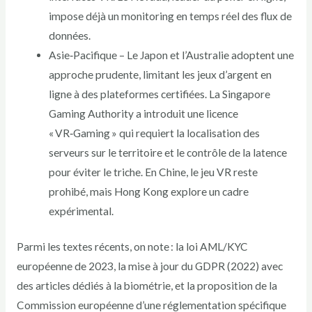
impose déjà un monitoring en temps réel des flux de
données.
Asie‑Pacifique – Le Japon et l’Australie adoptent une
approche prudente, limitant les jeux d’argent en
ligne à des plateformes certifiées. La Singapore
Gaming Authority a introduit une licence
« VR‑Gaming » qui requiert la localisation des
serveurs sur le territoire et le contrôle de la latence
pour éviter le triche. En Chine, le jeu VR reste
prohibé, mais Hong Kong explore un cadre
expérimental.
Parmi les textes récents, on note : la loi AML/KYC
européenne de 2023, la mise à jour du GDPR (2022) avec
des articles dédiés à la biométrie, et la proposition de la
Commission européenne d’une réglementation spécifique