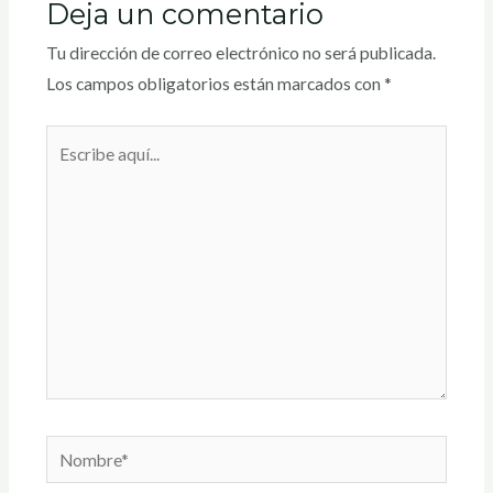
Deja un comentario
Tu dirección de correo electrónico no será publicada.
Los campos obligatorios están marcados con
*
Escribe
aquí...
Nombre*