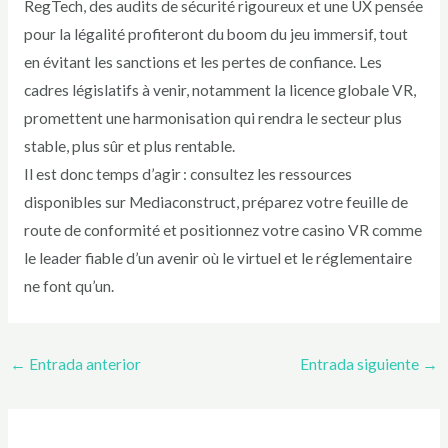
RegTech, des audits de sécurité rigoureux et une UX pensée
pour la légalité profiteront du boom du jeu immersif, tout
en évitant les sanctions et les pertes de confiance. Les
cadres législatifs à venir, notamment la licence globale VR,
promettent une harmonisation qui rendra le secteur plus
stable, plus sûr et plus rentable.
Il est donc temps d’agir : consultez les ressources
disponibles sur Mediaconstruct, préparez votre feuille de
route de conformité et positionnez votre casino VR comme
le leader fiable d’un avenir où le virtuel et le réglementaire
ne font qu’un.
←
Entrada anterior
Entrada siguiente
→