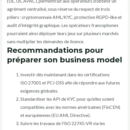
(UE, US, APAC), permettrait aux opérateurs d’obtenir un
agrément centralisé, sous réserve du respect de trois
piliers : cryptomonnaie AML/KYC, protection RGPD‑like et
audit d’intégrité graphique. Les opérateurs francophones
pourraient ainsi déployer leurs jeux sur plusieurs marchés
sans multiplier les demandes de licence.
Recommandations pour
préparer son business model
Investir dès maintenant dans les certifications
ISO 27001 et PCI‑DSS afin de répondre aux futures
exigences globales.
Standardiser les API de KYC pour qu’elles soient
compatibles avec les normes américaines (FinCEN)
et européennes (EU AML Directive).
Suivre les travaux de l’ISO 22745‑VR via les