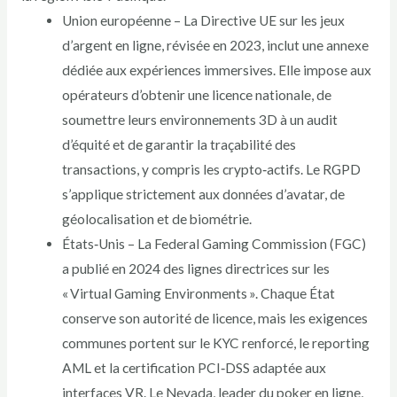
Union européenne – La Directive UE sur les jeux
d’argent en ligne, révisée en 2023, inclut une annexe
dédiée aux expériences immersives. Elle impose aux
opérateurs d’obtenir une licence nationale, de
soumettre leurs environnements 3D à un audit
d’équité et de garantir la traçabilité des
transactions, y compris les crypto‑actifs. Le RGPD
s’applique strictement aux données d’avatar, de
géolocalisation et de biométrie.
États‑Unis – La Federal Gaming Commission (FGC)
a publié en 2024 des lignes directrices sur les
« Virtual Gaming Environments ». Chaque État
conserve son autorité de licence, mais les exigences
communes portent sur le KYC renforcé, le reporting
AML et la certification PCI‑DSS adaptée aux
interfaces VR. Le Nevada, leader du poker en ligne,