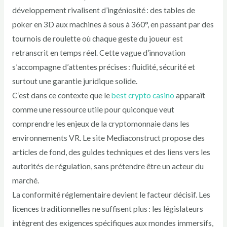
développement rivalisent d’ingéniosité : des tables de
poker en 3D aux machines à sous à 360°, en passant par des
tournois de roulette où chaque geste du joueur est
retranscrit en temps réel. Cette vague d’innovation
s’accompagne d’attentes précises : fluidité, sécurité et
surtout une garantie juridique solide.
C’est dans ce contexte que le
best crypto casino
apparaît
comme une ressource utile pour quiconque veut
comprendre les enjeux de la cryptomonnaie dans les
environnements VR. Le site Mediaconstruct propose des
articles de fond, des guides techniques et des liens vers les
autorités de régulation, sans prétendre être un acteur du
marché.
La conformité réglementaire devient le facteur décisif. Les
licences traditionnelles ne suffisent plus : les législateurs
intègrent des exigences spécifiques aux mondes immersifs,