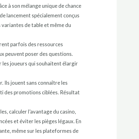
grâce à son mélange unique de chance
us de lancement spécialement conçus
s variantes de table et même du
frent parfois des ressources
eux peuvent poser des questions.
r les joueurs qui souhaitent élargir
. Ils jouent sans connaître les
rti des promotions ciblées. Résultat
les, calculer l’avantage du casino,
cées et éviter les pièges légaux. En
nante, même sur les plateformes de