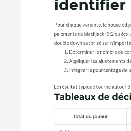
identifier
Pour chaque variante, le house edge 
paiements du blackjack (3:2 ou 6:5)
double down autorisé sur n’importe qu
Déterminer le nombre de co
Appliquer les ajustements de r
Intégrer le pourcentage de b
Le résultat typique tourne autour d
Tableaux de déci
Total du joueur