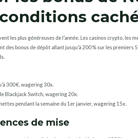
 conditions cach
ent les plus généreuses de l’année. Les casinos crypto, les m
ent des bonus de dépôt allant jusqu’à 200 % sur les premiers
ls.
u’à 300 €, wagering 30x.
 le Blackjack Switch, wagering 20x.
nettes pendant la semaine du 1er janvier, wagering 15x.
gences de mise