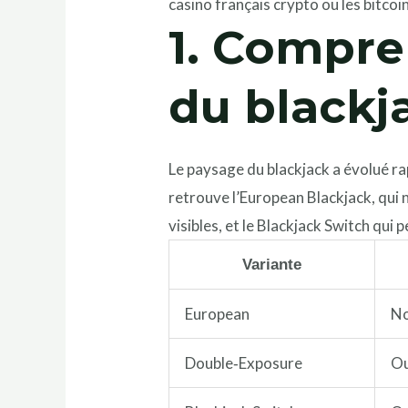
casino français crypto ou les bitcoi
1. Compre
du blackj
Le paysage du blackjack a évolué ra
retrouve l’European Blackjack, qui 
visibles, et le Blackjack Switch qu
Variante
European
No
Double‑Exposure
Ou