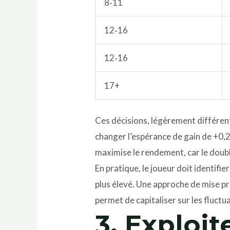
8‑11
12‑16
12‑16
17+
Ces décisions, légèrement différent
changer l’espérance de gain de +0,2
maximise le rendement, car le doubl
En pratique, le joueur doit identifie
plus élevé. Une approche de mise pr
permet de capitaliser sur les fluctu
3. Exploit