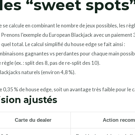
 les “sweet spots
se calcule en combinant le nombre de jeux possibles, les règl
. Prenons l’exemple du European Blackjack avec un paiement 3:2
el total. Le calcul simplifié du house edge se fait ainsi :
mbinaisons gagnantes vs perdantes pour chaque main possib
ègle (ex. : split des 8, pas de re‑split des 10).
lackjacks naturels (environ 4,8 %).
e 0,35 % de house edge, soit un avantage très faible pour le c
sion ajustés
Carte du dealer
Action reco