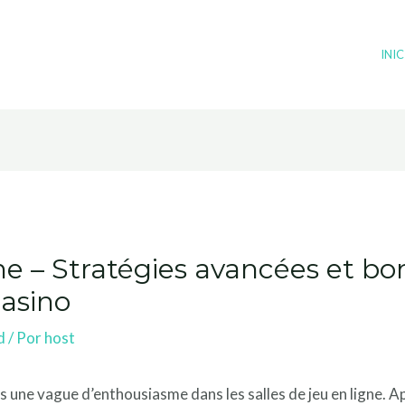
INI
e – Stratégies avancées et bo
casino
d
/ Por
host
 une vague d’enthousiasme dans les salles de jeu en ligne. Ap