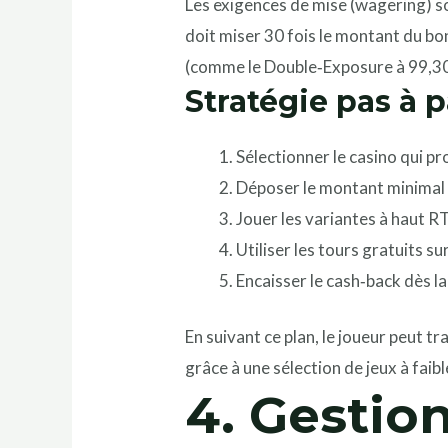
Les exigences de mise (wagering) so
doit miser 30 fois le montant du bo
(comme le Double‑Exposure à 99,30 
Stratégie pas à 
Sélectionner le casino qui p
Déposer le montant minimal r
Jouer les variantes à haut RT
Utiliser les tours gratuits s
Encaisser le cash‑back dès la
En suivant ce plan, le joueur peut t
grâce à une sélection de jeux à faible
4. Gestio