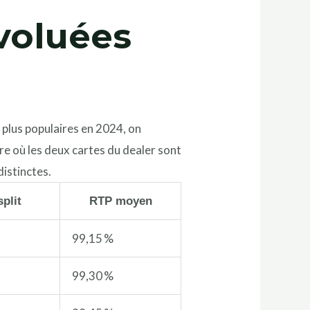
voluées
 plus populaires en 2024, on
re où les deux cartes du dealer sont
distinctes.
split
RTP moyen
99,15 %
99,30 %