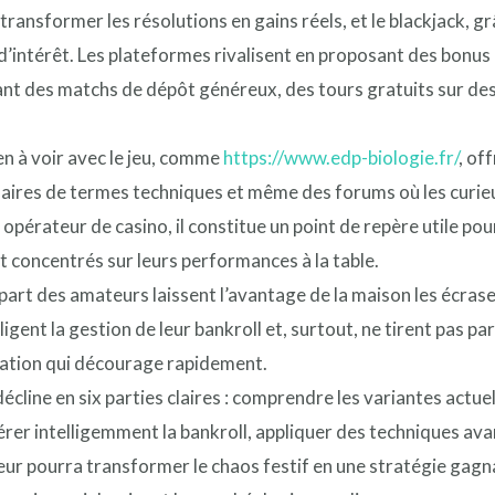
ransformer les résolutions en gains réels, et le blackjack, 
 d’intérêt. Les plateformes rivalisent en proposant des bon
tant des matchs de dépôt généreux, des tours gratuits sur de
ien à voir avec le jeu, comme
https://www.edp-biologie.fr/
, of
ossaires de termes techniques et même des forums où les curi
 opérateur de casino, il constitue un point de repère utile pou
nt concentrés sur leurs performances à la table.
art des amateurs laissent l’avantage de la maison les écraser
igent la gestion de leur bankroll et, surtout, ne tirent pas pa
tration qui décourage rapidement.
cline en six parties claires : comprendre les variantes actuel
érer intelligemment la bankroll, appliquer des techniques avan
ueur pourra transformer le chaos festif en une stratégie gag