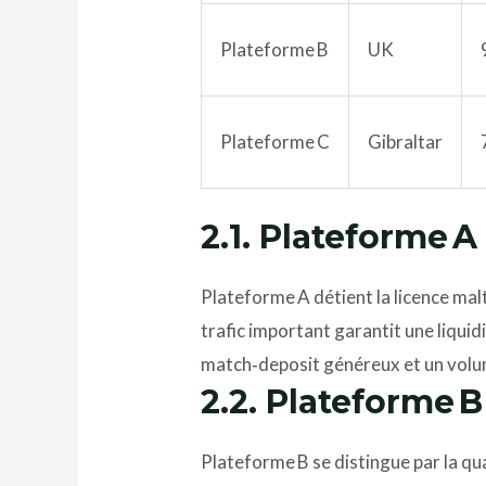
Plateforme B
UK
Plateforme C
Gibraltar
2.1. Plateforme A
Plateforme A détient la licence malt
trafic important garantit une liqui
match‑deposit généreux et un volume
2.2. Plateforme B
Plateforme B se distingue par la qu