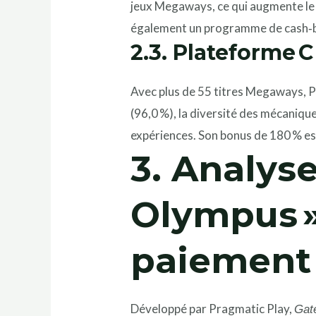
jeux Megaways, ce qui augmente le 
également un programme de cash‑bac
2.3. Plateforme 
Avec plus de 55 titres Megaways, Pl
(96,0 %), la diversité des mécaniqu
expériences. Son bonus de 180 % est
3. Analyse
Olympus »
paiement
Développé par Pragmatic Play,
Gat