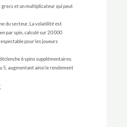
 grecs et un multiplicateur qui peut
 du secteur. La volatilité est
en par spin, calculé sur 20 000
 respectable pour les joueurs
 déclenche 6 spins supplémentaires.
 ou 5, augmentant ainsi le rendement
t