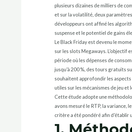
plusieurs dizaines de milliers de c
et sur la volatilité, deux paramètre
développeurs ont affiné les algorit
suspense et le potentiel de gains él
Le Black Friday est devenu le momen
sur les slots Megaways. L’objectif e
période où les dépenses de consomm
jusqu’à 200 %, des tours gratuits 
souhaitent approfondir les aspects 
utiles sur les mécanismes de jeu et
Cette étude adopte une méthodologie
avons mesuré le RTP, la variance, l
critère a été pondéré afin d’établir
1. Méthod