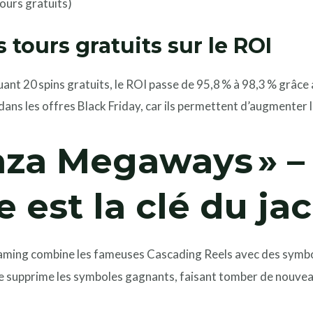
ours gratuits)
s tours gratuits sur le ROI
luant 20 spins gratuits, le ROI passe de 95,8 % à 98,3 % grâce
ts dans les offres Black Friday, car ils permettent d’augment
nza Megaways » –
e est la clé du ja
ming combine les fameuses Cascading Reels avec des symb
supprime les symboles gagnants, faisant tomber de nouveau