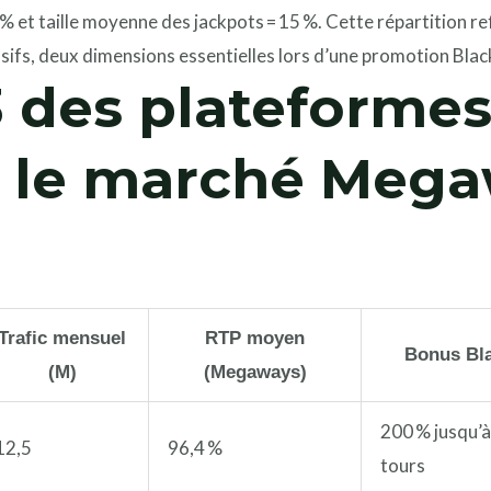
% et taille moyenne des jackpots = 15 %. Cette répartition refl
losifs, deux dimensions essentielles lors d’une promotion Blac
3 des plateformes
 le marché Mega
Trafic mensuel
RTP moyen
Bonus Bla
(M)
(Megaways)
200 % jusqu’à
12,5
96,4 %
tours