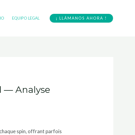
¡ LLÁMANOS AHORA !
CIO
EQUIPO LEGAL
l — Analyse
haque spin, offrant parfois