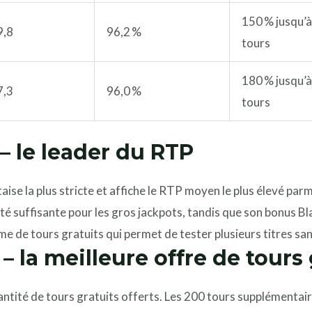
150 % jusqu’à
9,8
96,2 %
tours
180 % jusqu’à
7,3
96,0 %
tours
 – le leader du RTP
aise la plus stricte et affiche le RTP moyen le plus élevé pa
dité suffisante pour les gros jackpots, tandis que son bonus B
 de tours gratuits qui permet de tester plusieurs titres san
 – la meilleure offre de tours
antité de tours gratuits offerts. Les 200 tours supplémenta