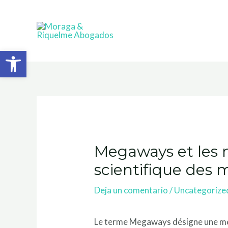
Ir
al
contenido
Abrir barra de herramientas
Megaways et les
scientifique des m
Deja un comentario
/
Uncategorize
Le terme Megaways désigne une méca