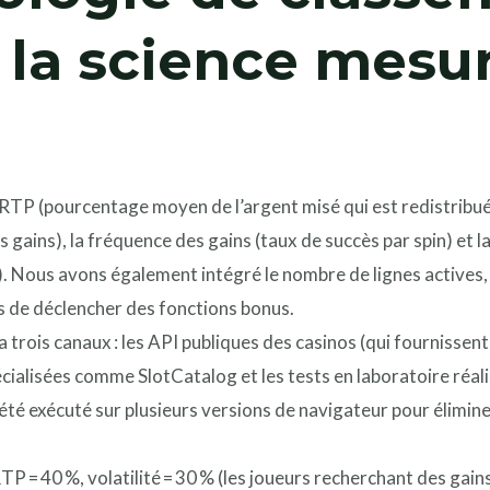
a science mesure
 RTP (pourcentage moyen de l’argent misé qui est redistribué 
s gains), la fréquence des gains (taux de succès par spin) et 
). Nous avons également intégré le nombre de lignes actives,
 de déclencher des fonctions bonus.
ia trois canaux : les API publiques des casinos (qui fournissen
cialisées comme SlotCatalog et les tests en laboratoire réali
 été exécuté sur plusieurs versions de navigateur pour éliminer
RTP = 40 %, volatilité = 30 % (les joueurs recherchant des gains