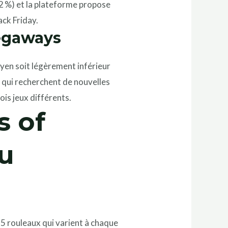
2 %) et la plateforme propose
ck Friday.
Megaways
oyen soit légèrement inférieur
s qui recherchent de nouvelles
is jeux différents.
s of
u
5 rouleaux qui varient à chaque