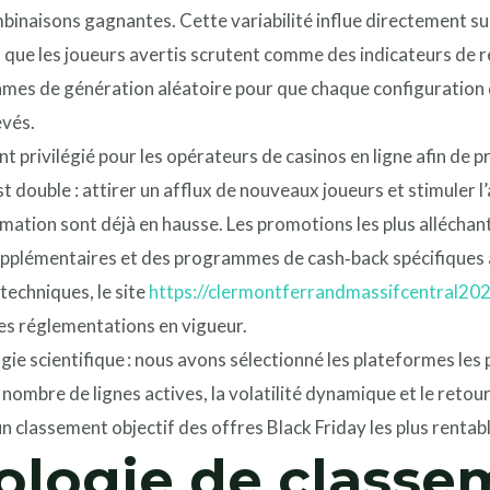
ombinaisons gagnantes. Cette variabilité influe directement s
s que les joueurs avertis scrutent comme des indicateurs de re
hmes de génération aléatoire pour que chaque configuration d
evés.
t privilégié pour les opérateurs de casinos en ligne afin de
st double : attirer un afflux de nouveaux joueurs et stimuler 
ation sont déjà en hausse. Les promotions les plus alléchan
supplémentaires et des programmes de cash‑back spécifiques
techniques, le site
https://clermontferrandmassifcentral202
 les réglementations en vigueur.
 scientifique : nous avons sélectionné les plateformes les p
e nombre de lignes actives, la volatilité dynamique et le ret
 un classement objectif des offres Black Friday les plus renta
ologie de classem