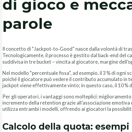
di gioco e mecca
parole
Il concetto di “Jackpot‑to‑Good” nasce dalla volontà di tra
Tecnologicamente, il processo è gestito dal back‑end del cas
suddivisa in tre bucket – vincita al giocatore, margine dell
Nel modello “percentuale fissa”, ad esempio, il 3 % di ogn
poiché il giocatore può vedere il contributo accumulato in te
jackpot viene effettivamente vinto; in questo caso, il 10 % 
Per gli operatori, i vantaggi sono molteplici: miglioramento
incremento della retention grazie all’associazione emotiva 
utilizza entrambi i modelli, offrendo ai giocatori la possibilit
Calcolo della quota: esempi pr