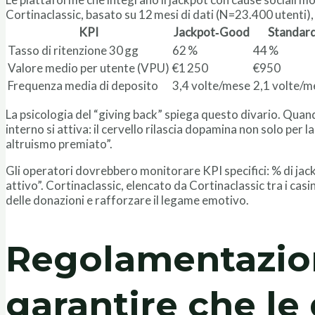
Cortinaclassic, basato su 12 mesi di dati (N=23.400 utenti)
KPI
Jackpot‑Good
Standar
Tasso di ritenzione 30 gg
62 %
44 %
Valore medio per utente (VPU)
€1 250
€950
Frequenza media di deposito
3,4 volte/mese
2,1 volte/m
La psicologia del “giving back” spiega questo divario. Quand
interno si attiva: il cervello rilascia dopamina non solo per
altruismo premiato”.
Gli operatori dovrebbero monitorare KPI specifici: % di ja
attivo”. Cortinaclassic, elencato da Cortinaclassic tra i cas
delle donazioni e rafforzare il legame emotivo.
Regolamentazion
garantire che le 