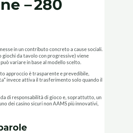
ne – 280
esse in un contributo concreto a cause sociali.
o giochi da tavolo con progressive) viene
può variare in base al modello scelto.
o approccio è trasparente e prevedibile,
ta” invece attiva il trasferimento solo quando il
a di responsabilità di gioco e, soprattutto, un
uno dei casino sicuri non AAMS più innovativi,
 parole