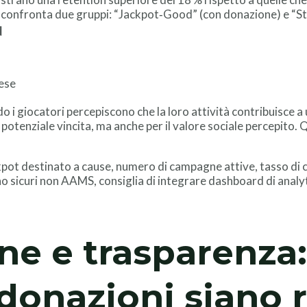
, confronta due gruppi: “Jackpot‑Good” (con donazione) e “Sta
d
ese
o i giocatori percepiscono che la loro attività contribuisce a
 la potenziale vincita, ma anche per il valore sociale percepi
ckpot destinato a cause, numero di campagne attive, tasso di
ino sicuri non AAMS, consiglia di integrare dashboard di analy
e e trasparenza
donazioni siano r