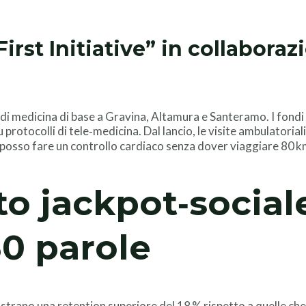
irst Initiative” in collaboraz
ori di medicina di base a Gravina, Altamura e Santeramo. I fon
protocolli di tele‑medicina. Dal lancio, le visite ambulatoria
posso fare un controllo cardiaco senza dover viaggiare 80 k
tto jackpot‑sociale
30 parole
strano una retention superiore del 18 % rispetto a quelle che