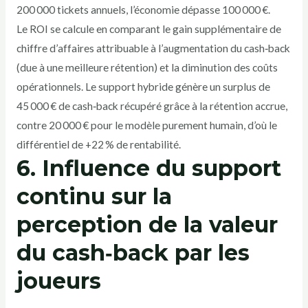
200 000 tickets annuels, l’économie dépasse 100 000 €.
Le ROI se calcule en comparant le gain supplémentaire de
chiffre d’affaires attribuable à l’augmentation du cash‑back
(due à une meilleure rétention) et la diminution des coûts
opérationnels. Le support hybride génère un surplus de
45 000 € de cash‑back récupéré grâce à la rétention accrue,
contre 20 000 € pour le modèle purement humain, d’où le
différentiel de +22 % de rentabilité.
6. Influence du support
continu sur la
perception de la valeur
du cash‑back par les
joueurs