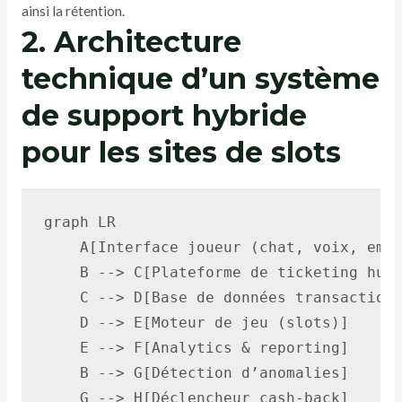
ainsi la rétention.
2. Architecture
technique d’un système
de support hybride
pour les sites de slots
graph LR

    A[Interface joueur (chat, voix, emai
    B --> C[Plateforme de ticketing huma
    C --> D[Base de données transactions
    D --> E[Moteur de jeu (slots)]

    E --> F[Analytics & reporting]

    B --> G[Détection d’anomalies]
