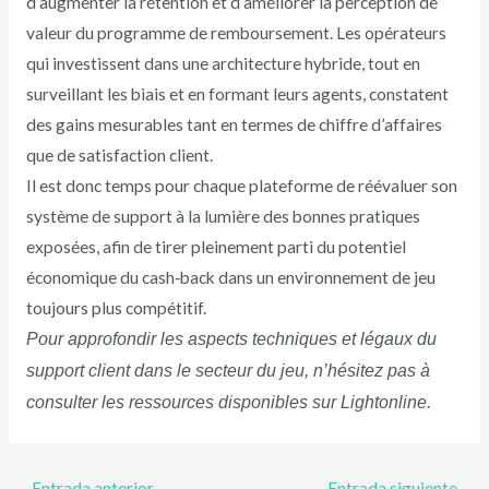
d’augmenter la rétention et d’améliorer la perception de
valeur du programme de remboursement. Les opérateurs
qui investissent dans une architecture hybride, tout en
surveillant les biais et en formant leurs agents, constatent
des gains mesurables tant en termes de chiffre d’affaires
que de satisfaction client.
Il est donc temps pour chaque plateforme de réévaluer son
système de support à la lumière des bonnes pratiques
exposées, afin de tirer pleinement parti du potentiel
économique du cash‑back dans un environnement de jeu
toujours plus compétitif.
Pour approfondir les aspects techniques et légaux du
support client dans le secteur du jeu, n’hésitez pas à
consulter les ressources disponibles sur Lightonline.
←
Entrada anterior
Entrada siguiente
→