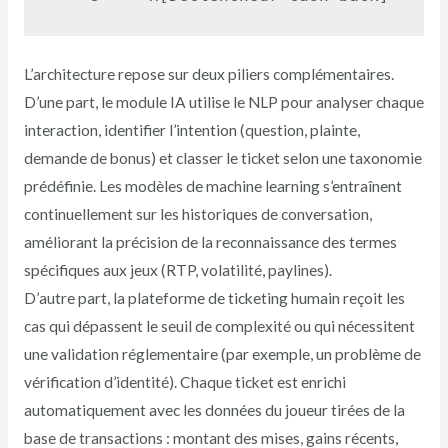
L’architecture repose sur deux piliers complémentaires.
D’une part, le module IA utilise le NLP pour analyser chaque
interaction, identifier l’intention (question, plainte,
demande de bonus) et classer le ticket selon une taxonomie
prédéfinie. Les modèles de machine learning s’entraînent
continuellement sur les historiques de conversation,
améliorant la précision de la reconnaissance des termes
spécifiques aux jeux (RTP, volatilité, paylines).
D’autre part, la plateforme de ticketing humain reçoit les
cas qui dépassent le seuil de complexité ou qui nécessitent
une validation réglementaire (par exemple, un problème de
vérification d’identité). Chaque ticket est enrichi
automatiquement avec les données du joueur tirées de la
base de transactions : montant des mises, gains récents,