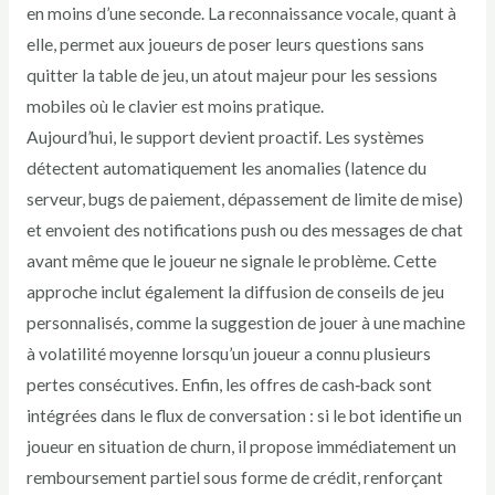
en moins d’une seconde. La reconnaissance vocale, quant à
elle, permet aux joueurs de poser leurs questions sans
quitter la table de jeu, un atout majeur pour les sessions
mobiles où le clavier est moins pratique.
Aujourd’hui, le support devient proactif. Les systèmes
détectent automatiquement les anomalies (latence du
serveur, bugs de paiement, dépassement de limite de mise)
et envoient des notifications push ou des messages de chat
avant même que le joueur ne signale le problème. Cette
approche inclut également la diffusion de conseils de jeu
personnalisés, comme la suggestion de jouer à une machine
à volatilité moyenne lorsqu’un joueur a connu plusieurs
pertes consécutives. Enfin, les offres de cash‑back sont
intégrées dans le flux de conversation : si le bot identifie un
joueur en situation de churn, il propose immédiatement un
remboursement partiel sous forme de crédit, renforçant