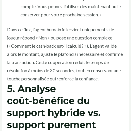
compte. Vous pouvez l’utiliser dès maintenant ou le
conserver pour votre prochaine session. »
Dans ce flux, l’agent humain intervient uniquement si le
joueur répond « Non » ou pose une question complexe
(« Comment le cash‑back est‑il calculé ? »). L’agent valide
alors le montant, ajuste le plafond si nécessaire et confirme
la transaction. Cette coopération réduit le temps de
résolution à moins de 30 secondes, tout en conservant une
touche personnalisée qui renforce la confiance.
5. Analyse
coût‑bénéfice du
support hybride vs.
support purement