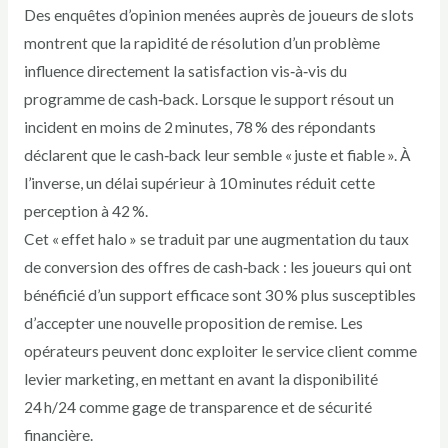
Des enquêtes d’opinion menées auprès de joueurs de slots
montrent que la rapidité de résolution d’un problème
influence directement la satisfaction vis‑à‑vis du
programme de cash‑back. Lorsque le support résout un
incident en moins de 2 minutes, 78 % des répondants
déclarent que le cash‑back leur semble « juste et fiable ». À
l’inverse, un délai supérieur à 10 minutes réduit cette
perception à 42 %.
Cet « effet halo » se traduit par une augmentation du taux
de conversion des offres de cash‑back : les joueurs qui ont
bénéficié d’un support efficace sont 30 % plus susceptibles
d’accepter une nouvelle proposition de remise. Les
opérateurs peuvent donc exploiter le service client comme
levier marketing, en mettant en avant la disponibilité
24 h/24 comme gage de transparence et de sécurité
financière.