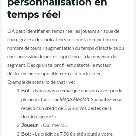
personnalisation en
temps réel
L’IA peut identifier en temps réel les joueurs à risque de
churn grâce à des indicateurs tels que la diminution du
nombre de tours, l’augmentation du temps d’inactivité ou
une succession de pertes supérieures à la moyenne du
segment. Dès qu’un tel profil est détecté, le moteur
déclenche une proposition de cash‑back ciblée.
Exemple de scénario de chat live :
: « Nous avons remarqué que vous avez perdu
Bot
plusieurs tours sur
. Souhaitez‑vous
Mega Moolah
recevoir un crédit de 5 % sur vos pertes de la
dernière heure ? »
: « Oui, merci. »
Joueur
: « Le crédit de 7,50 € a été ajouté à votre
Bot