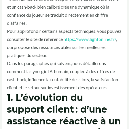
et un cash‑back bien calibré crée une dynamique où la
confiance du joueur se traduit directement en chiffre
d’affaires.
Pour approfondir certains aspects techniques, vous pouvez
consulter le site de référence
https://www.lightonline.fr/
,
qui propose des ressources utiles sur les meilleures
pratiques du secteur.
Dans les paragraphes qui suivent, nous détaillerons
comment la synergie IA‑humain, couplée à des offres de
cash‑back, influence la rentabilité des slots, la satisfaction
client et le retour sur investissement des opérateurs.
1. L’évolution du
support client : d’une
assistance réactive à un