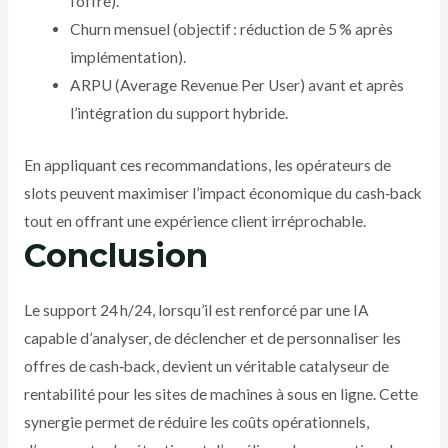
l’offre).
Churn mensuel (objectif : réduction de 5 % après
implémentation).
ARPU (Average Revenue Per User) avant et après
l’intégration du support hybride.
En appliquant ces recommandations, les opérateurs de
slots peuvent maximiser l’impact économique du cash‑back
tout en offrant une expérience client irréprochable.
Conclusion
Le support 24 h/24, lorsqu’il est renforcé par une IA
capable d’analyser, de déclencher et de personnaliser les
offres de cash‑back, devient un véritable catalyseur de
rentabilité pour les sites de machines à sous en ligne. Cette
synergie permet de réduire les coûts opérationnels,