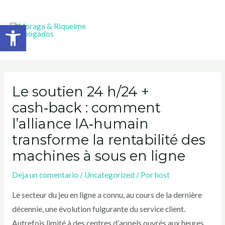
Ir
MAI
al
Abrir barra de herramientas
ME
contenido
Le soutien 24 h/24 +
cash‑back : comment
l’alliance IA‑humain
transforme la rentabilité des
machines à sous en ligne
Deja un comentario
/
Uncategorized
/ Por
host
Le secteur du jeu en ligne a connu, au cours de la dernière
décennie, une évolution fulgurante du service client.
Autrefois limité à des centres d’appels ouvrés aux heures