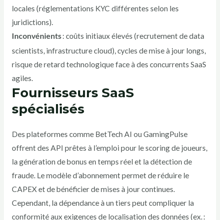
locales (réglementations KYC différentes selon les
juridictions).
: coûts initiaux élevés (recrutement de data
Inconvénients
scientists, infrastructure cloud), cycles de mise à jour longs,
risque de retard technologique face à des concurrents SaaS
agiles.
Fournisseurs SaaS
spécialisés
Des plateformes comme BetTech AI ou GamingPulse
offrent des API prêtes à l’emploi pour le scoring de joueurs,
la génération de bonus en temps réel et la détection de
fraude. Le modèle d’abonnement permet de réduire le
CAPEX et de bénéficier de mises à jour continues.
Cependant, la dépendance à un tiers peut compliquer la
conformité aux exigences de localisation des données (ex. :