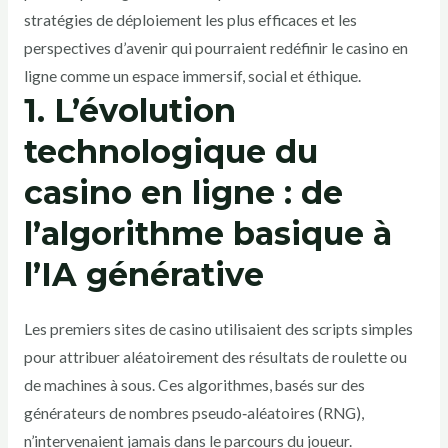
stratégies de déploiement les plus efficaces et les
perspectives d’avenir qui pourraient redéfinir le casino en
ligne comme un espace immersif, social et éthique.
1. L’évolution
technologique du
casino en ligne : de
l’algorithme basique à
l’IA générative
Les premiers sites de casino utilisaient des scripts simples
pour attribuer aléatoirement des résultats de roulette ou
de machines à sous. Ces algorithmes, basés sur des
générateurs de nombres pseudo‑aléatoires (RNG),
n’intervenaient jamais dans le parcours du joueur.