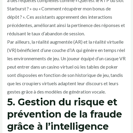
à des requêtes complexes comme « Quel est le RTP du slot
Starburst ? » ou « Comment récupérer mon bonus de
dépôt ? ». Ces assistants apprennent des interactions
précédentes, améliorant ainsi la pertinence des réponses et
réduisant le taux d’abandon de session.
Par ailleurs, la réalité augmentée (AR) et la réalité virtuelle
(VR) bénéficient d’une couche d’IA qui génère en temps réel
les environnements de jeu. Un joueur équipé d’un casque VR
peut entrer dans un casino virtuel où les tables de poker
sont disposées en fonction de son historique de jeu, tandis
que les croupiers virtuels adaptent leur discours et leurs
gestes grâce à des modèles de génération vocale.
5. Gestion du risque et
prévention de la fraude
grâce à l’intelligence