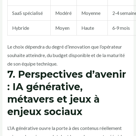
SaaS spécialisé
Modéré
Moyenne
2‑4 semain
Hybride
Moyen
Haute
6‑9 mois
Le choix dépendra du degré d’innovation que l’opérateur
souhaite atteindre, du budget disponible et de la maturité
de son équipe technique.
7. Perspectives d’avenir
: IA générative,
métavers et jeux à
enjeux sociaux
L’IA générative ouvre la porte à des contenus réellement