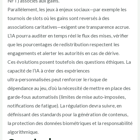
NFT) associés aux gains.
Parallèlement, les jeux à enjeux sociaux—par exemple les
tournois de slots où les gains sont reversés à des
associations caritatives—exigent une transparence accrue.
L’IA pourra auditer en temps réel le flux des mises, vérifier
que les pourcentages de redistribution respectent les
engagements et alerter les autorités en cas de dérive.
Ces évolutions posent toutefois des questions éthiques. La
capacité de l’IA à créer des expériences
ultra‑personnalisées peut renforcer le risque de
dépendance au jeu, d’où la nécessité de mettre en place des
garde‑fous automatisés (limites de mise auto‑imposées,
notifications de fatigue). La régulation devra suivre, en
définissant des standards pour la génération de contenus,
la protection des données biométriques et la responsabilité
algorithmique.