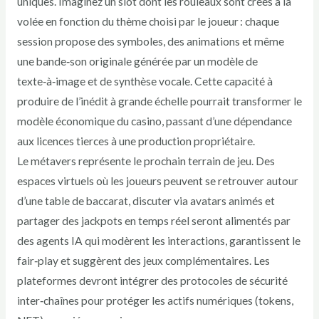
uniques. Imaginez un slot dont les rouleaux sont créés à la
volée en fonction du thème choisi par le joueur : chaque
session propose des symboles, des animations et même
une bande‑son originale générée par un modèle de
texte‑à‑image et de synthèse vocale. Cette capacité à
produire de l’inédit à grande échelle pourrait transformer le
modèle économique du casino, passant d’une dépendance
aux licences tierces à une production propriétaire.
Le métavers représente le prochain terrain de jeu. Des
espaces virtuels où les joueurs peuvent se retrouver autour
d’une table de baccarat, discuter via avatars animés et
partager des jackpots en temps réel seront alimentés par
des agents IA qui modèrent les interactions, garantissent le
fair‑play et suggèrent des jeux complémentaires. Les
plateformes devront intégrer des protocoles de sécurité
inter‑chaînes pour protéger les actifs numériques (tokens,