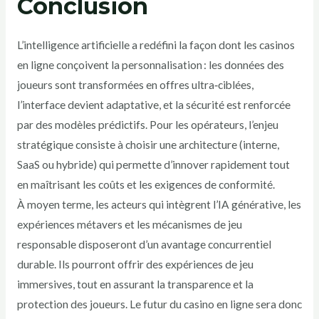
Conclusion
L’intelligence artificielle a redéfini la façon dont les casinos
en ligne conçoivent la personnalisation : les données des
joueurs sont transformées en offres ultra‑ciblées,
l’interface devient adaptative, et la sécurité est renforcée
par des modèles prédictifs. Pour les opérateurs, l’enjeu
stratégique consiste à choisir une architecture (interne,
SaaS ou hybride) qui permette d’innover rapidement tout
en maîtrisant les coûts et les exigences de conformité.
À moyen terme, les acteurs qui intègrent l’IA générative, les
expériences métavers et les mécanismes de jeu
responsable disposeront d’un avantage concurrentiel
durable. Ils pourront offrir des expériences de jeu
immersives, tout en assurant la transparence et la
protection des joueurs. Le futur du casino en ligne sera donc