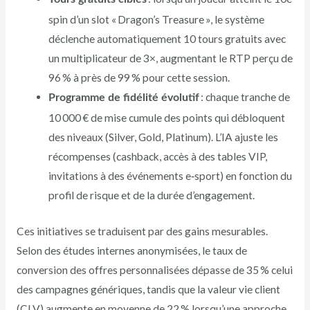
spin d’un slot « Dragon’s Treasure », le système
déclenche automatiquement 10 tours gratuits avec
un multiplicateur de 3×, augmentant le RTP perçu de
96 % à près de 99 % pour cette session.
: chaque tranche de
Programme de fidélité évolutif
10 000 € de mise cumule des points qui débloquent
des niveaux (Silver, Gold, Platinum). L’IA ajuste les
récompenses (cashback, accès à des tables VIP,
invitations à des événements e‑sport) en fonction du
profil de risque et de la durée d’engagement.
Ces initiatives se traduisent par des gains mesurables.
Selon des études internes anonymisées, le taux de
conversion des offres personnalisées dépasse de 35 % celui
des campagnes génériques, tandis que la valeur vie client
(CLV) augmente en moyenne de 22 % lorsqu’une approche