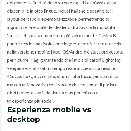
del dealer, la fluidità dello streaming HD e un’assistenza
disponibile in otto lingue, inclusi italiano e spagnolo. Il
layout del tavolo è personalizzabile, permettendo di
ingrandire la visuale del dealer o di attivare la modalità
“quick bet” per scommettere più velocemente. Casino B,
pur offrendo una risoluzione leggermente inferiore, eccelle
nella versione mobile: l’app iOS/Android è stata progettata
per ridurre il lag, garantendo che i moltiplicatori Lightning
vengano visualizzati in tempo reale anche su connessioni
4G. Casino C, invece, propone un’interfaccia più semplice
ma con un’innovativa chat vocale che consente di parlare
direttamente con il dealer, un plus per chi cerca
un’esperienza più social.
Esperienza mobile vs
desktop