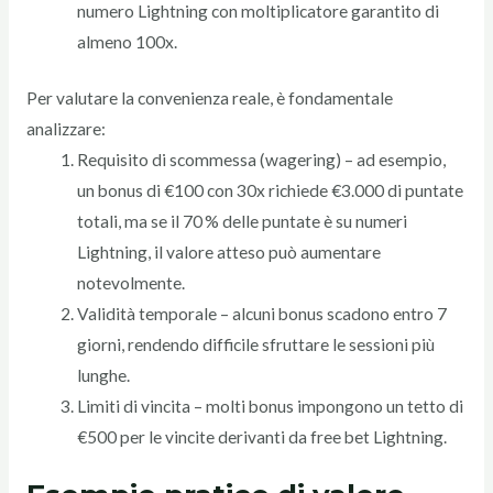
numero Lightning con moltiplicatore garantito di
almeno 100x.
Per valutare la convenienza reale, è fondamentale
analizzare:
Requisito di scommessa (wagering) – ad esempio,
un bonus di €100 con 30x richiede €3.000 di puntate
totali, ma se il 70 % delle puntate è su numeri
Lightning, il valore atteso può aumentare
notevolmente.
Validità temporale – alcuni bonus scadono entro 7
giorni, rendendo difficile sfruttare le sessioni più
lunghe.
Limiti di vincita – molti bonus impongono un tetto di
€500 per le vincite derivanti da free bet Lightning.