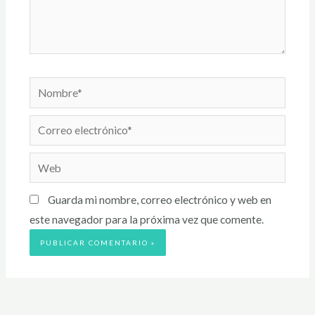
Nombre*
Correo
electrónico*
Web
Guarda mi nombre, correo electrónico y web en
este navegador para la próxima vez que comente.