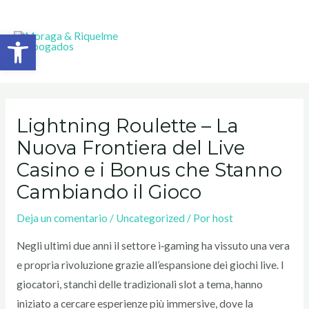
Ir
MAI
al
Abrir barra de herramientas
ME
contenido
Lightning Roulette – La
Nuova Frontiera del Live
Casino e i Bonus che Stanno
Cambiando il Gioco
Deja un comentario
/
Uncategorized
/ Por
host
Negli ultimi due anni il settore i‑gaming ha vissuto una vera
e propria rivoluzione grazie all’espansione dei giochi live. I
giocatori, stanchi delle tradizionali slot a tema, hanno
iniziato a cercare esperienze più immersive, dove la