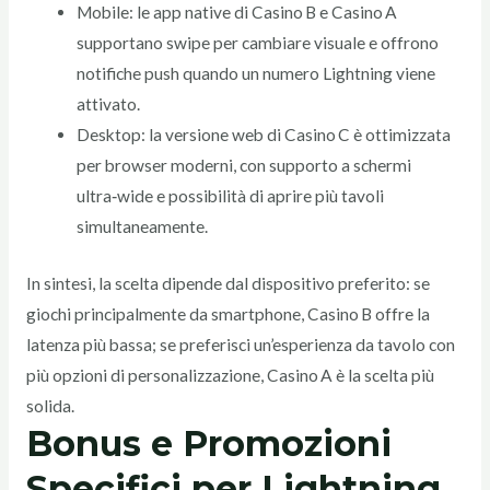
Mobile: le app native di Casino B e Casino A
supportano swipe per cambiare visuale e offrono
notifiche push quando un numero Lightning viene
attivato.
Desktop: la versione web di Casino C è ottimizzata
per browser moderni, con supporto a schermi
ultra‑wide e possibilità di aprire più tavoli
simultaneamente.
In sintesi, la scelta dipende dal dispositivo preferito: se
giochi principalmente da smartphone, Casino B offre la
latenza più bassa; se preferisci un’esperienza da tavolo con
più opzioni di personalizzazione, Casino A è la scelta più
solida.
Bonus e Promozioni
Specifici per Lightning