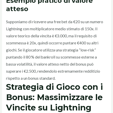
Esempio pratico di valore
atteso
Supponiamo di ricevere una free bet da €20 su un numero
Lightning con moltiplicatore medio stimato di 150x. Il
valore teorico della vincita è €3.000, ma il requisito di
scommessa è 20x, quindi occorre puntare €400 su altri
giochi. Se il giocatore utilizza una strategia “low‑risk”
puntando il 80 % del bankroll su scommesse esterne a
bassa volatilità, il valore atteso netto del bonus può
superare i €2.500, rendendolo estremamente redditizio
rispetto a un bonus standard.
Strategia di Gioco con i
Bonus: Massimizzare le
Vincite su Lightning