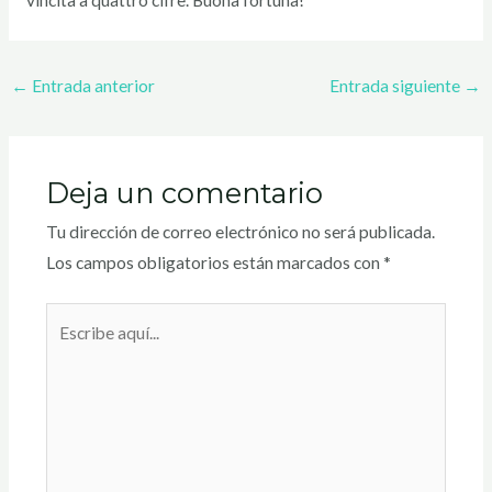
←
Entrada anterior
Entrada siguiente
→
Deja un comentario
Tu dirección de correo electrónico no será publicada.
Los campos obligatorios están marcados con
*
Escribe
aquí...