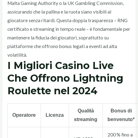
Malta Gaming Authority o la UK Gambling Commission,
assicurando che la pallina e la ruota siano visibili al
giocatore senza ritardi. Questa doppia trasparenza – RNG
certificato e streaming in tempo reale – è fondamentale per
mantenere la fiducia dei giocatori, soprattutto su
piattaforme che offrono bonus legati a eventi ad alta
volatilità.
I Migliori Casino Live
Che Offrono Lightning
Roulette nel 2024
Qualità
Bonus di
Operatore
Licenza
streaming
benvenuto*
200 % fino a