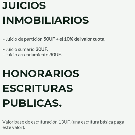
JUICIOS
INMOBILIARIOS
– Juicio de partición
50UF + el 10% del valor cuota.
– Juicio sumario
30UF.
– Juicio arrendamiento
30UF.
HONORARIOS
ESCRITURAS
PUBLICAS.
Valor base de escrituración 13UF. (una escritura básica paga
este valor).