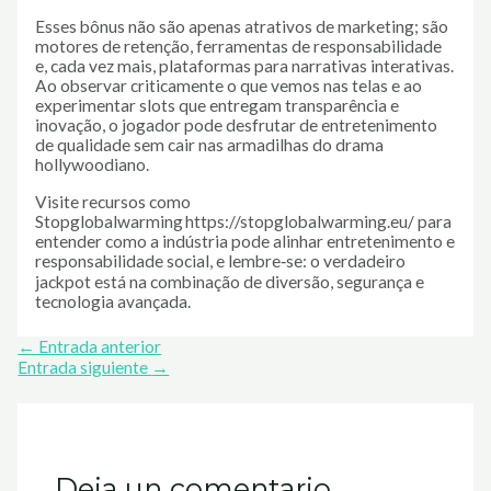
Esses bônus não são apenas atrativos de marketing; são
motores de retenção, ferramentas de responsabilidade
e, cada vez mais, plataformas para narrativas interativas.
Ao observar criticamente o que vemos nas telas e ao
experimentar slots que entregam transparência e
inovação, o jogador pode desfrutar de entretenimento
de qualidade sem cair nas armadilhas do drama
hollywoodiano.
Visite recursos como
Stopglobalwarming https://stopglobalwarming.eu/ para
entender como a indústria pode alinhar entretenimento e
responsabilidade social, e lembre‑se: o verdadeiro
jackpot está na combinação de diversão, segurança e
tecnologia avançada.
←
Entrada anterior
Entrada siguiente
→
Deja un comentario