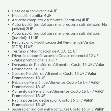
Cese de la convivencia
4UF
Mediación familiar
4UF
Acuerdo completo y suficiente (Escritura)
4UF
Autorización judicial para menores para salir del país (No
judicial)
2UF.
Autorización judicial para menores para salir del país
(judicial):
11 UF
Regulación o Modificación del Régimen de Visitas
(RDR)
11UF
Término y Modificación de A.U.C
11 UF
Divorcio de común acuerdo Costo referencial 12 UF
/Valor promocional 10 UF*
Demanda de Pensión de Alimentos Costo 16 UF / Valor
Promocional: 13 UF
Cese de Pensión de Alimentos Costo 16 UF /
Valor
Promocional: 13 UF
Rebaja de Pensión de Alimentos Costo 16 UF /
Valor
Promocional: 13 UF
Aumento de Pensión de Alimentos Costo 16 UF /
Valor
Promocional: 13 UF
Patria potestad declaración Costo 16 UF /
Valor
Promocional: 13 UF
Separación judicial entre cónyuges Costo 16 UF /
Valor