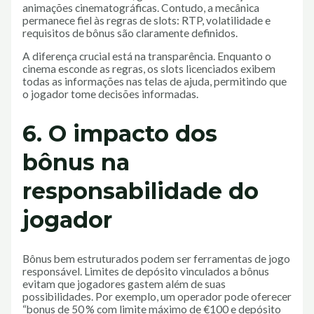
animações cinematográficas. Contudo, a mecânica
permanece fiel às regras de slots: RTP, volatilidade e
requisitos de bônus são claramente definidos.
A diferença crucial está na transparência. Enquanto o
cinema esconde as regras, os slots licenciados exibem
todas as informações nas telas de ajuda, permitindo que
o jogador tome decisões informadas.
6. O impacto dos
bônus na
responsabilidade do
jogador
Bônus bem estruturados podem ser ferramentas de jogo
responsável. Limites de depósito vinculados a bônus
evitam que jogadores gastem além de suas
possibilidades. Por exemplo, um operador pode oferecer
“bonus de 50 % com limite máximo de €100 e depósito