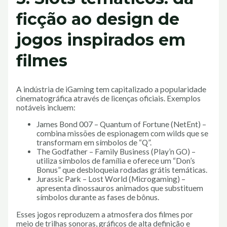
ficção ao design de
jogos inspirados em
filmes
A indústria de iGaming tem capitalizado a popularidade
cinematográfica através de licenças oficiais. Exemplos
notáveis incluem:
James Bond 007 – Quantum of Fortune (NetEnt) –
combina missões de espionagem com wilds que se
transformam em símbolos de “Q”.
The Godfather – Family Business (Play’n GO) –
utiliza símbolos de família e oferece um “Don’s
Bonus” que desbloqueia rodadas grátis temáticas.
Jurassic Park – Lost World (Microgaming) –
apresenta dinossauros animados que substituem
símbolos durante as fases de bônus.
Esses jogos reproduzem a atmosfera dos filmes por
meio de trilhas sonoras, gráficos de alta definição e