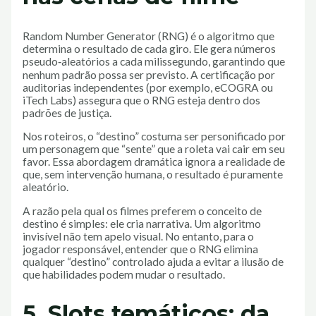
Random Number Generator (RNG) é o algoritmo que
determina o resultado de cada giro. Ele gera números
pseudo‑aleatórios a cada milissegundo, garantindo que
nenhum padrão possa ser previsto. A certificação por
auditorias independentes (por exemplo, eCOGRA ou
iTech Labs) assegura que o RNG esteja dentro dos
padrões de justiça.
Nos roteiros, o “destino” costuma ser personificado por
um personagem que “sente” que a roleta vai cair em seu
favor. Essa abordagem dramática ignora a realidade de
que, sem intervenção humana, o resultado é puramente
aleatório.
A razão pela qual os filmes preferem o conceito de
destino é simples: ele cria narrativa. Um algoritmo
invisível não tem apelo visual. No entanto, para o
jogador responsável, entender que o RNG elimina
qualquer “destino” controlado ajuda a evitar a ilusão de
que habilidades podem mudar o resultado.
5. Slots temáticos: da