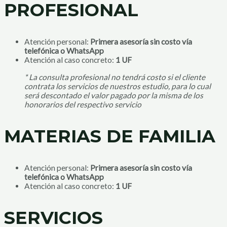
PROFESIONAL
Atención personal:
Primera asesoría sin costo vía
telefónica o WhatsApp
Atención al caso concreto:
1 UF
* La consulta profesional no tendrá costo si el cliente
contrata los servicios de nuestros estudio, para lo cual
será descontado el valor pagado por la misma de los
honorarios del respectivo servicio
MATERIAS DE FAMILIA
Atención personal:
Primera asesoría sin costo vía
telefónica o WhatsApp
Atención al caso concreto:
1 UF
SERVICIOS