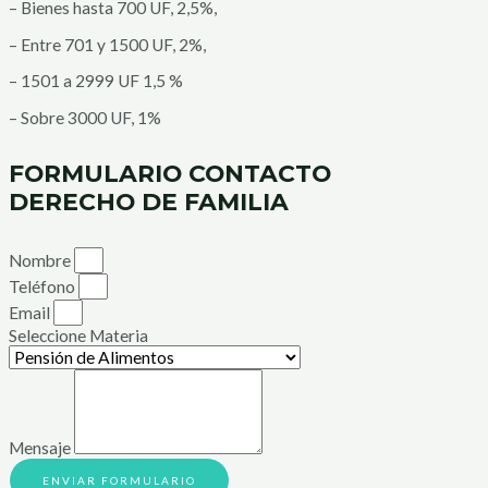
– Bienes hasta 700 UF, 2,5%,
– Entre 701 y 1500 UF, 2%,
– 1501 a 2999 UF 1,5 %
– Sobre 3000 UF, 1%
FORMULARIO CONTACTO
DERECHO DE FAMILIA
Nombre
Teléfono
Email
Seleccione Materia
Mensaje
ENVIAR FORMULARIO